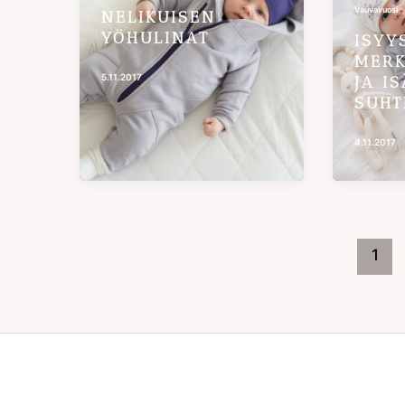
Vauvavuosi
NELIKUISEN
YÖHULINAT
ISYY
MERK
5.11.2017
JA I
SUHT
4.11.2017
1