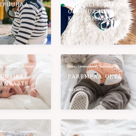
IPUUHAA
VAUVALLE, JOKA
OPPINUT JUURI
KÄVELEMÄÄN?
4.7.2018
,
,
,
,
et
Vauvavuosi
Yhteistyö
Äitiys
Lastenvaatteet
Vauvavuosi
SUOSIKKI
PAREMPAA UNTA
ANVAATE
15.11.2017
,
,
,
,
lökohtaiset
Lastenvaatteet
Äitiys
Lastenvaatteet
Vauvavuosi