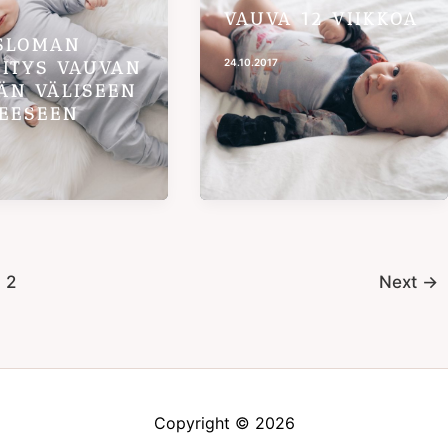
VAUVA 12 VIIKKOA
SLOMAN
24.10.2017
ITYS VAUVAN
SÄN VÄLISEEN
EESEEN
2
Next
→
Copyright © 2026