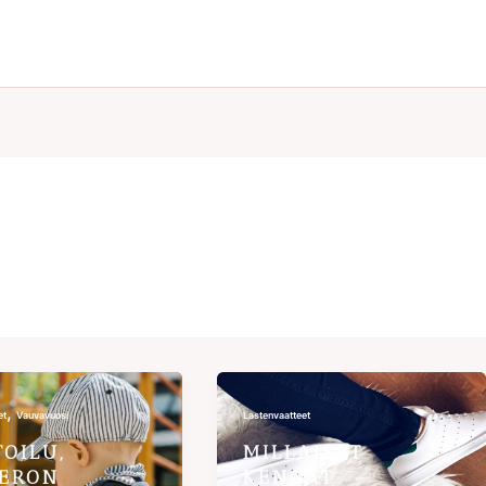
,
et
Vauvavuosi
Lastenvaatteet
TOILU,
MILLAISET
ERON
KENGÄT