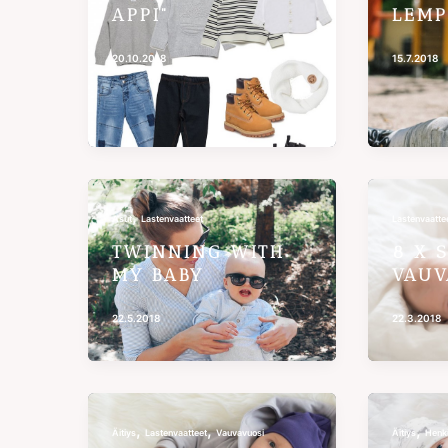
APPI”
LEMP
20.10.2018
15.7.2018
,
Asut
Lastenvaatteet
Lastenvaatte
TWINNING WITH
8 X 
MY BABY
VAUV
22.5.2018
22.3.2018
,
,
,
Äitiys
Lastenvaatteet
Vauvavuosi
Äitiys
Henki