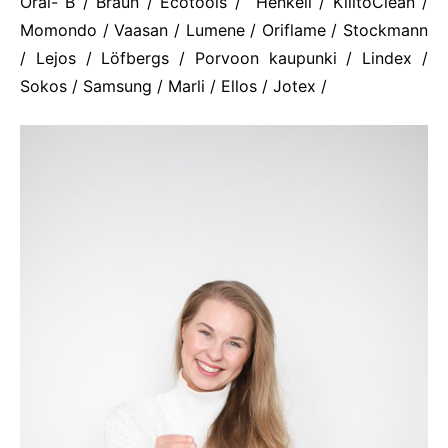
Oral- B / Braun / Ecotools / Henkell / KiiltoClean /
Momondo / Vaasan / Lumene / Oriflame / Stockmann
/ Lejos / Löfbergs / Porvoon kaupunki / Lindex /
Sokos / Samsung / Marli / Ellos / Jotex /