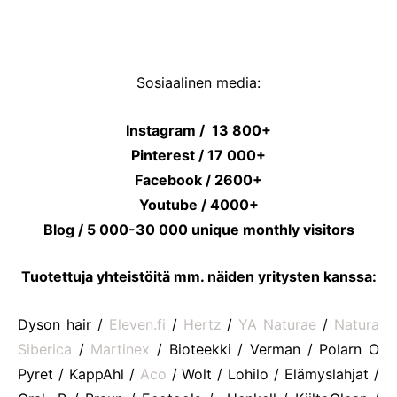
Sosiaalinen media:
Instagram / 13 800+
Pinterest / 17 000+
Facebook / 2600+
Youtube / 4000+
Blog / 5 000-30 000 unique monthly visitors
Tuotettuja yhteistöitä mm. näiden yritysten kanssa:
Dyson hair /
Eleven.fi
/
Hertz
/
YA Naturae
/
Natura
Siberica
/
Martinex
/ Bioteekki / Verman / Polarn O
Pyret / KappAhl /
Aco
/ Wolt / Lohilo / Elämyslahjat /