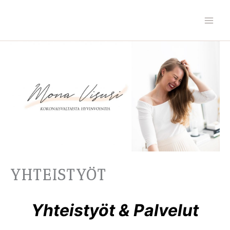
Skip
to
content
YHTEISTYÖT
Yhteistyöt & Palvelut