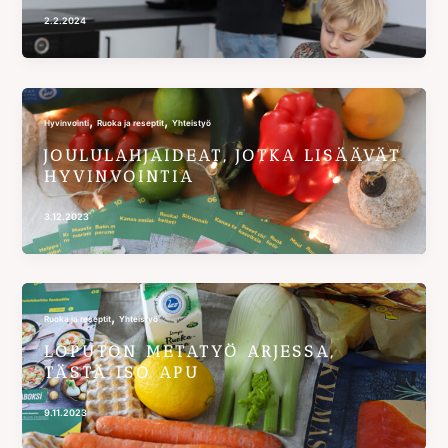
2.2.2024
,
,
Hyvinvointi
Ruoka ja reseptit
Yhteistyö
JOULULAHJAIDEAT, JOTKA LISÄÄVÄT
HYVINVOINTIA
3.12.2023
,
Ruoka ja reseptit
Yhteistyö
LOPUTON METATYÖ ARJESSA,
TÄSTÄ ISO APU
9.11.2023