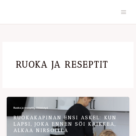
Skip
to
content
RUOKA JA RESEPTIT
,
Ruoka ja reseptit
Yhteistyö
RUOKAKAPINAN ENSI ASKEL: KUN
LAPSI, JOKA ENNEN SÖI KAIKKEA,
ALKAA NIRSOILLA