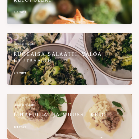
4.5.2021
Ruoka ja reseptit
RUOKAISA SALAATTI, VALOA
LAUTASELLE
2.2.2021
Ruoka ja reseptit
LIHAPULLAT JA MUUSSI, KETO
17.1.2021