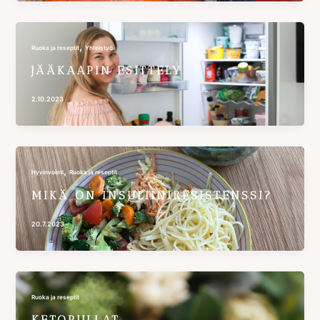
,
Ruoka ja reseptit
Yhteistyö
JÄÄKAAPIN ESITTELY
2.10.2023
,
Hyvinvointi
Ruoka ja reseptit
MIKÄ ON INSULIINIRESISTENSSI?
20.7.2023
Ruoka ja reseptit
KETOPULLAT