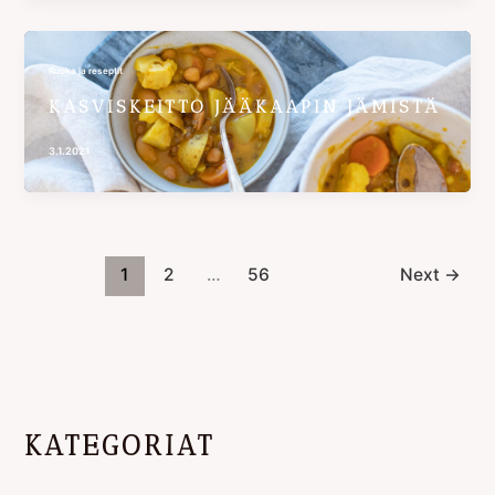
Ruoka ja reseptit
KASVISKEITTO JÄÄKAAPIN JÄMISTÄ
3.1.2021
1
2
…
56
Next
→
KATEGORIAT