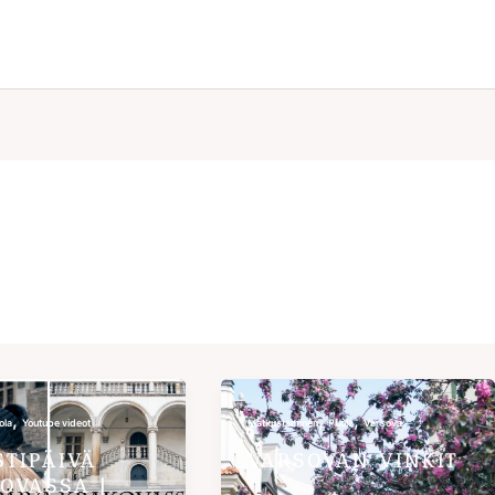
,
,
,
ola
Youtube videot
Matkustaminen
Puola
Varsova
STIPÄIVÄ
VARSOVAN VINKIT
OVASSA |