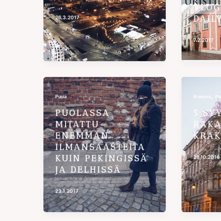
VLOG
DAIL
26.3.2017
7.2.2017
,
Puola
Krakova
Pu
PUOLASSA
5 SY
MITATTU
RAKA
ENEMMÄN
KRAK
ILMANSAASTEITA
KUIN PEKINGISSÄ
29.10.2016
JA DELHISSÄ
23.1.2017