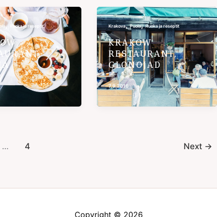
,
,
,
ola
Ruoka ja reseptit
Krakova
Puola
Ruoka ja reseptit
KOW
KRAKOW
AURANT,
RESTAURANT,
MA
GLONOJAD
7.9.2016
…
4
Next
→
Copyright © 2026