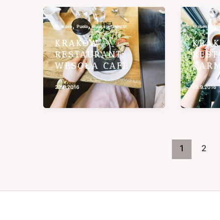
,
,
,
Krakova
Puola
Ruoka ja reseptit
Krakova
Pu
KRAKOW
KRA
RESTAURANT,
REST
WESOŁA CAFE
KAR
23.9.2016
10.9.2016
1
2