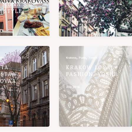
 MONA’S
6.2.2017
Y STYLE
,
,
ola
Krakova
Puola
Trendit
YTÄ
KRAKOW LOCAL
STAA
FASHION, YOSHE
OVAA
7.10.2016