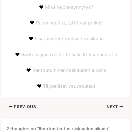
♥
Mikä hypnosynnytys?
♥
Rakenneultra, tyttö vai poika?
♥
Lisäravinteet raskauden aikana
♥
Raskausajan rutiinit toisella kolmanneksella
♥
Rentoutuminen raskauden aikana
♥
Täydelliset vauvakutsut
PREVIOUS
NEXT
2 thoughts on “Ihon kosteutus raskauden aikana”