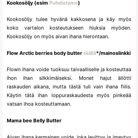
Kookosöljy (esim
Puhdistamo
)
Kookosöljy tulee hyvänä kakkosena ja käy myös
koko vartalon kosteutukseen hiuksia myöden.
Kookosöljy on myös aivan ihana hierontaan.
Flow Arctic berries body butter
täällä
*/mainoslinkki
Flown ihana voide tuoksuu taivaalliselle ja kosteuttaa
ihon ihan silkkimäiseksi. Monet hajut ällötti
raskauden aikana, mutta tästä tuli vain ihana fiilis.
Käytin tätä ihan loppuraskaudesta myös pinkeää
vatsan ihoa kosteuttamaan.
Mama bee Belly Butter
Aivan ihana kermainen voide, joka levittyy ja imeytyy