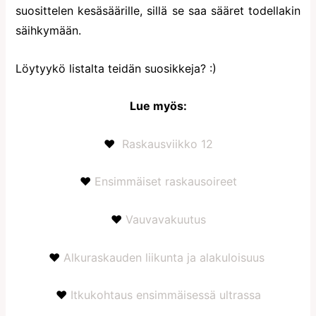
suosittelen kesäsäärille, sillä se saa sääret todellakin
säihkymään.
Löytyykö listalta teidän suosikkeja? :)
Lue myös:
♥
Raskausviikko 12
♥
Ensimmäiset raskausoireet
♥
Vauvavakuutus
♥
Alkuraskauden liikunta ja alakuloisuus
♥
Itkukohtaus ensimmäisessä ultrassa