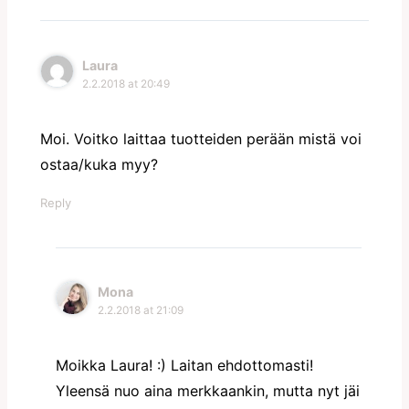
Laura
2.2.2018 at 20:49
Moi. Voitko laittaa tuotteiden perään mistä voi
ostaa/kuka myy?
Reply
Mona
2.2.2018 at 21:09
Moikka Laura! :) Laitan ehdottomasti!
Yleensä nuo aina merkkaankin, mutta nyt jäi