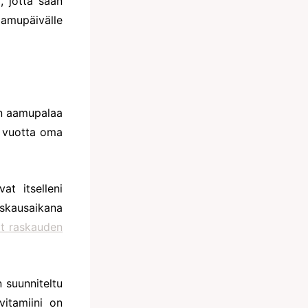
ä, jotta saan
aamupäivälle
on aamupalaa
 vuotta oma
t itselleni
askausaikana
ät raskauden
 suunniteltu
vitamiini on