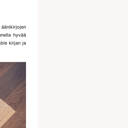
äänikirjojen
nella hyvää
le kirjan ja