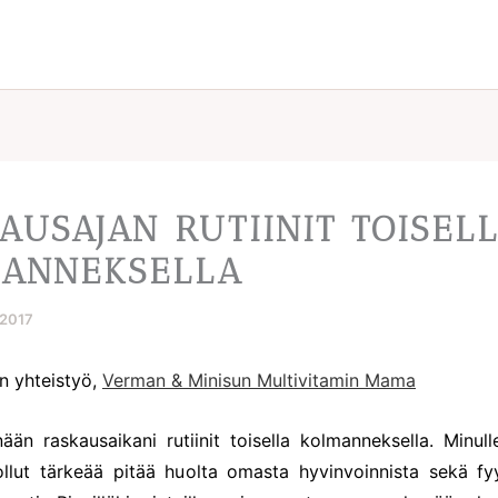
AUSAJAN RUTIINIT TOISEL
ANNEKSELLA
.2017
en yhteistyö,
Verman & Minisun Multivitamin Mama
nään raskausaikani rutiinit toisella kolmanneksella. Minul
llut tärkeää pitää huolta omasta hyvinvoinnista sekä fyy