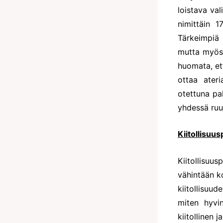
loistava va
nimittäin 1
Tärkeimpiä 
mutta myös 
huomata, et
ottaa ater
otettuna pa
yhdessä ruu
Kiitollisuus
Kiitollisuu
vähintään ko
kiitollisuud
miten hyvin
kiitollinen 