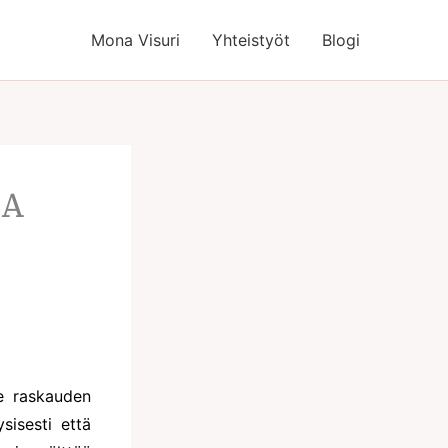
Mona Visuri
Yhteistyöt
Blogi
LA
le raskauden
sisesti että