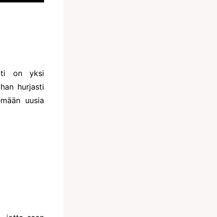
nti on yksi
han hurjasti
lemään uusia