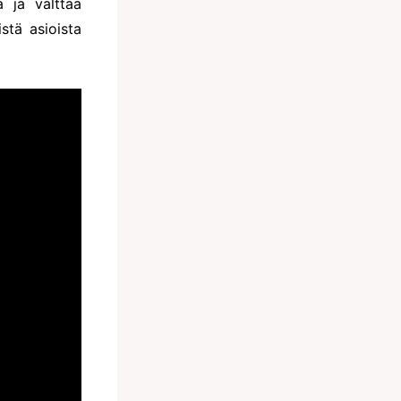
a ja välttää
istä asioista