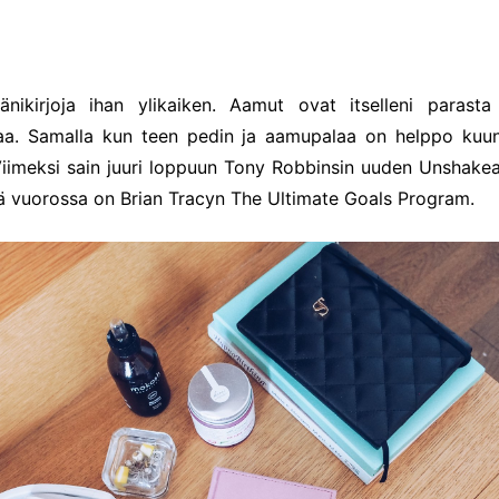
nikirjoja ihan ylikaiken. Aamut ovat itselleni parasta 
kaa. Samalla kun teen pedin ja aamupalaa on helppo kuun
 Viimeksi sain juuri loppuun Tony Robbinsin uuden Unshakeab
llä vuorossa on Brian Tracyn The Ultimate Goals Program.