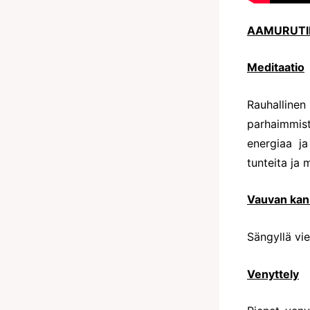
AAMURUTII
Meditaatio
Rauhalline
parhaimmist
energiaa ja
tunteita ja
Vauvan kans
Sängyllä vie
Venyttely