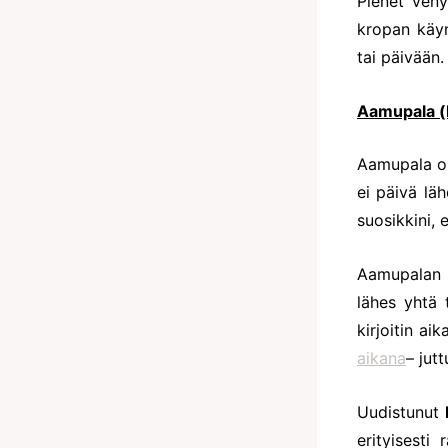
Pienet venyt
kropan käyn
tai päivään.
Aamupala (
Aamupala on
ei päivä läh
suosikkini, 
Aamupalan 
lähes yhtä 
kirjoitin a
aikana
– jut
Uudistunut
erityisesti