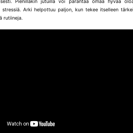
esti. Pienilläkin jutuilla voi parantaa omaa hyvää olo
 stressiä. Arki helpottuu paljon, kun tekee itselleen tärke
 rutiineja.