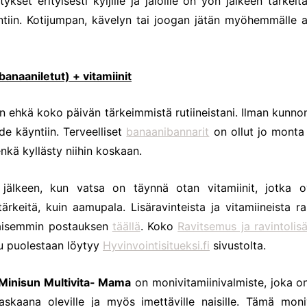
ykset erityisesti kyljille ja jaloille on yön jälkeen tärkeit
tiin. Kotijumpan, kävelyn tai joogan jätän myöhemmälle 
banaaniletut) +
vitamiinit
 ehkä koko päivän tärkeimmistä rutiineistani. Ilman kunn
de käyntiin. Terveelliset
banaanibannarit
on ollut jo monta
enkä kyllästy niihin koskaan.
jälkeen, kun vatsa on täynnä otan vitamiinit, jotka ova
tärkeitä, kuin aamupala. Lisäravinteista ja vitamiineista r
ikaisemmin postauksen
täällä
. Koko
Ravitsemus ja ravintolis
tu puolestaan löytyy
Hyvinvointisitueksi.fi
sivustolta.
Minisun Multivita- Mama
on monivitamiinivalmiste, joka on
 raskaana oleville ja myös imettäville naisille. Tämä moni