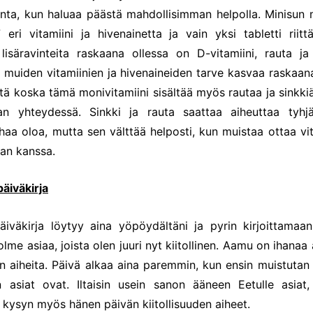
linta, kun haluaa päästä mahdollisimman helpolla. Minisu
7 eri vitamiini ja hivenainetta ja vain yksi tabletti riitt
lisäravinteita raskaana ollessa on D-vitamiini, rauta ja
muiden vitamiinien ja hivenaineiden tarve kasvaa raskaan
tä koska tämä monivitamiini sisältää myös rautaa ja sinkki
ian yhteydessä. Sinkki ja rauta saattaa aiheuttaa tyh
haa oloa, mutta sen välttää helposti, kun muistaa ottaa vit
an kanssa.
päiväkirja
späiväkirja löytyy aina yöpöydältäni ja pyrin kirjoittamaa
lme asiaa, joista olen juuri nyt kiitollinen. Aamu on ihanaa
en aiheita. Päivä alkaa aina paremmin, kun ensin muistutan i
 asiat ovat. Iltaisin usein sanon ääneen Eetulle asiat,
ja kysyn myös hänen päivän kiitollisuuden aiheet.