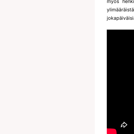
myös henkis
ylimääräistä
jokapäiväisiä