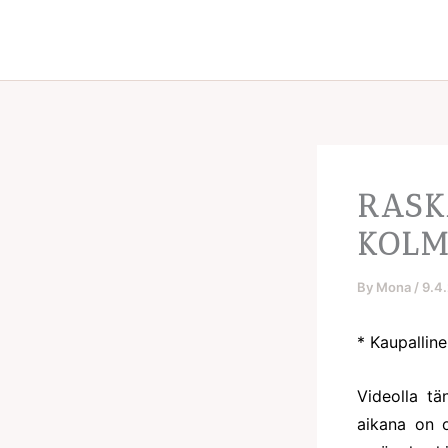
Skip
to
content
RASK
KOLM
By
Mona
/
9.4
* Kaupallin
Videolla tä
aikana on o