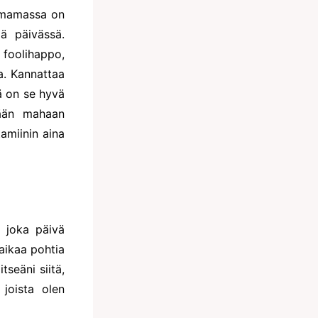
n mamassa on
ää päivässä.
 foolihappo,
a. Kannattaa
ä on se hyvä
jään mahaan
amiinin aina
n joka päivä
 aikaa pohtia
tseäni siitä,
 joista olen