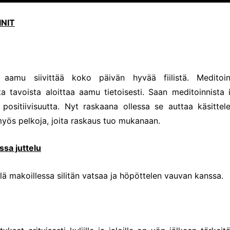
NIT
n aamu siivittää koko päivän hyvää fiilistä. Meditoi
a tavoista aloittaa aamu tietoisesti. Saan meditoinnista i
 positiivisuutta. Nyt raskaana ollessa se auttaa käsitte
 myös pelkoja, joita raskaus tuo mukanaan.
sa juttelu
lä makoillessa silitän vatsaa ja höpöttelen vauvan kanssa.