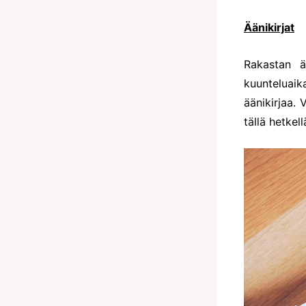
Äänikirjat
Rakastan ää
kuunteluai
äänikirjaa.
tällä hetke