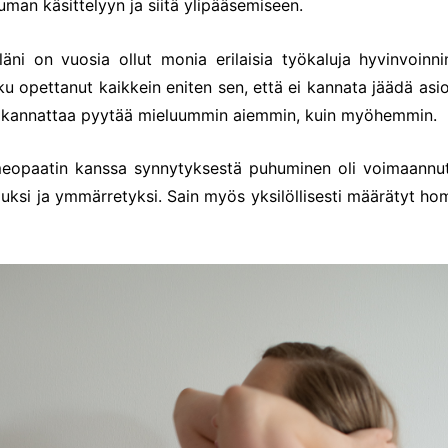
uman käsittelyyn ja siitä ylipääsemiseen.
lläni on vuosia ollut monia erilaisia työkaluja hyvinvoinni
oku opettanut kaikkein eniten sen, että ei kannata jäädä as
 kannattaa pyytää mieluummin aiemmin, kuin myöhemmin.
eopaatin kanssa synnytyksestä puhuminen oli voimaannut
lluksi ja ymmärretyksi. Sain myös yksilöllisesti määrätyt ho