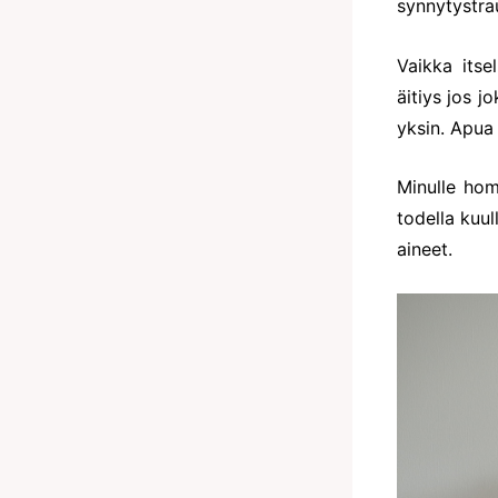
synnytystra
Vaikka itse
äitiys jos j
yksin. Apua
Minulle hom
todella kuu
aineet.