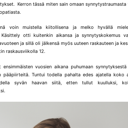
ytykset.
Kerron tässä miten sain omaan synnytystraumasta
patiasta.
nä voin muistella kiitollisena ja melko hyvällä miel
 Käsittely otti kuitenkin aikansa ja synnytyskokemus v
avuoteen ja sillä oli jälkensä myös uuteen raskauteen ja k
in raskausviikolla 12.
t ensimmäisten vuosien aikana puhumaan synnytyksestä m
in pääpiirteitä. Tuntui todella pahalta edes ajatella koko a
todella syvän haavan siitä, etten tullut kuulluksi, ko
ksi.