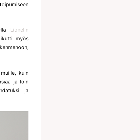
 toipumiseen
ellä
Lionelin
aikutti myös
eskenmenoon,
uille, kuin
siaa ja loin
hdatuksi ja