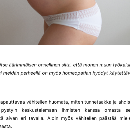
itse äärimmäisen onnellinen siitä, että monen muun työkalu
ksi meidän perheellä on myös homeopatian hyödyt käytettäv
 vapauttavaa vähitellen huomata, miten tunnetaakka ja ahdis
 pystyin keskustelemaan ihmisten kanssa omasta s
tä aivan eri tavalla.
Aloin myös vähitellen päästää miel
sesta.