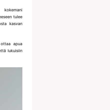
i kokemani
eeseen tulee
osta kasvan
 ottaa apua
tä lukuisiin