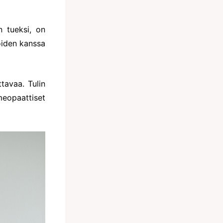
n tueksi, on
ioiden kanssa
tavaa. Tulin
meopaattiset