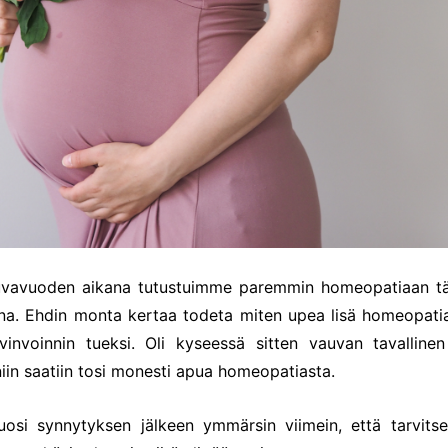
auvavuoden aikana tutustuimme paremmin homeopatiaan t
na. Ehdin monta kertaa todeta miten upea lisä homeopati
invoinnin tueksi. Oli kyseessä sitten vauvan tavallinen
niin saatiin tosi monesti apua homeopatiasta.
osi synnytyksen jälkeen ymmärsin viimein, että tarvitse