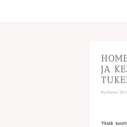
Skip
to
content
HOME
JA K
TUKE
By
Mona
/
30.
Yksiä suuri