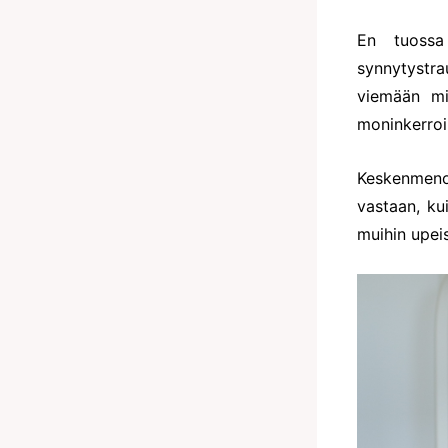
En tuossa
synnytystra
viemään mi
moninkerroi
Keskenmeno
vastaan, ku
muihin upeis