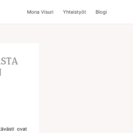
Mona Visuri
Yhteistyöt
Blogi
STA
N
tävästi ovat