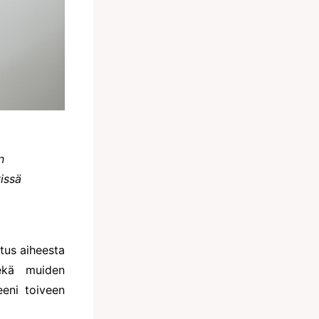
n
issä
tus aiheesta
ekä muiden
eeni toiveen