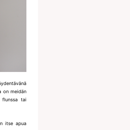
äydentävänä
a on meidän
 flunssa tai
n itse apua