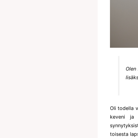
Olen 
lisä
Oli todella
keveni ja
synnytyksis
toisesta lap