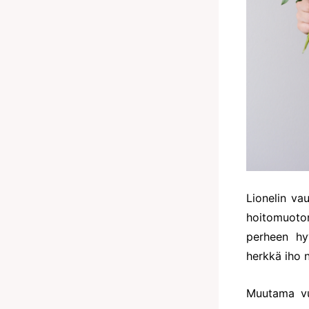
Lionelin v
hoitomuoto
perheen hyv
herkkä iho 
Muutama vu