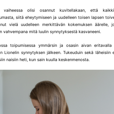
 vaiheessa olisi osannut kuvitellakaan, että kaikk
umasta, siitä eheytymiseen ja uudelleen toisen lapsen toiv
nut vielä uudelleen merkittävän kokemuksen äärelle, j
n vahvempana mitä luulin synnytyksestä kasvaneeni.
ssa toipumisessa ymmärsin ja osasin aivan eritavalla
in Lionelin synnytyksen jälkeen. Tukeuduin sekä läheisiin et
iin naisiin heti, kun sain kuulla keskenmenosta.