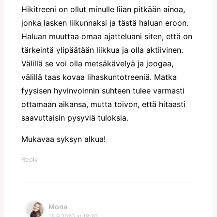
Hikitreeni on ollut minulle liian pitkään ainoa,
jonka lasken liikunnaksi ja tästä haluan eroon.
Haluan muuttaa omaa ajatteluani siten, että on
tärkeintä ylipäätään liikkua ja olla aktiivinen.
Välillä se voi olla metsäkävelyä ja joogaa,
välillä taas kovaa lihaskuntotreeniä. Matka
fyysisen hyvinvoinnin suhteen tulee varmasti
ottamaan aikansa, mutta toivon, että hitaasti
saavuttaisin pysyviä tuloksia.
Mukavaa syksyn alkua!
Reply
Mona
15.9.2020 at 18:20