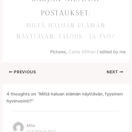
POSTAUKSET:
MILTÄ HALUAN ELÄMÄN
NÄYTTÄVÄN, TALOUS- JA TYÖ?
Pictures,
Carita Alfthan
/ edited by me
PREVIOUS
NEXT
4 thoughts on “Miltä haluan elämän näyttävän, fyysinen
hyvinvointi?”
Miia
15.9.2020 at 16:17