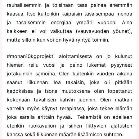
rauhallisemmin ja toisinaan taas painaa enemmän
kaasua. Itse kuitenkin kaipaisin tasaisempaa menoa
ja tasaisemmin energiaa ympäri vuoden. Aina
kaikkeen ei voi vaikuttaa (vauvavuoden yöunet),
mutta silloin kun voi on hyvä ryhtyä toimiin.
#monan10kgprojekti aloittamisesta on jo kulunut
hieman reilu vuosi ja paino lukemat pysyneet
jotakuinkin samoina. Olen kuitenkin vuoden aikana
saanut liikunnan iloa takaisin, joka oli pitkään
kadoksissa ja isona muutoksena olen lopettanut
kokonaan tavallisen kahvin juonnin. Olen matkan
varrella myös käynyt terapiassa, joka tekee elämän
joka saralla erittäin hyvää. Tekemistä on edelleen
etenkin ruokavalion ja siihen liittyvien ajatusten
kanssa sekä liikunnan määrän lisäämisen suhteen.