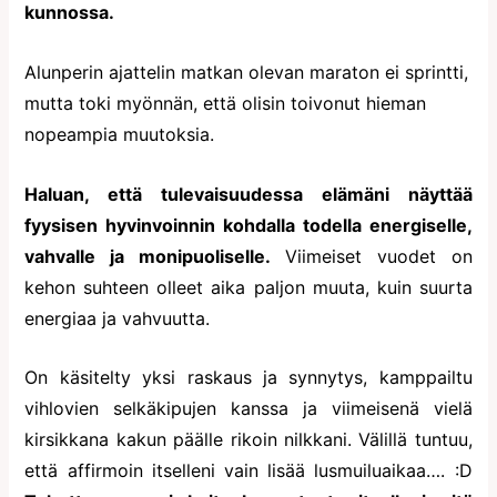
kunnossa.
Alunperin ajattelin matkan olevan maraton ei sprintti,
mutta toki myönnän, että olisin toivonut hieman
nopeampia muutoksia.
Haluan, että tulevaisuudessa elämäni näyttää
fyysisen hyvinvoinnin kohdalla todella energiselle,
vahvalle ja monipuoliselle.
Viimeiset vuodet on
kehon suhteen olleet aika paljon muuta, kuin suurta
energiaa ja vahvuutta.
On käsitelty yksi raskaus ja synnytys, kamppailtu
vihlovien selkäkipujen kanssa ja viimeisenä vielä
kirsikkana kakun päälle rikoin nilkkani. Välillä tuntuu,
että affirmoin itselleni vain lisää lusmuiluaikaa…. :D