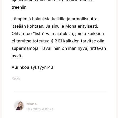
treeniin.
Lämpimiä halauksia kaikille ja armollisuutta
itseään kohtaan. Ja sinulle Mona erityisesti.
Olihan tuo ”lista” vain ajatuksia, joista kaikkien
ei tarvitse toteutua :) ? Ei kaikkien tarvitse olla
supermamoja. Tavallinen on ihan hyvä, riittävän
hyvä.
Aurinkoa syksyyn!<3
Reply
Mona
16.9.2020 at 07:24