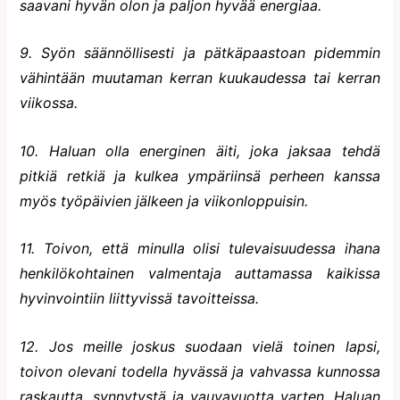
saavani hyvän olon ja paljon hyvää energiaa.
9. Syön säännöllisesti ja pätkäpaastoan pidemmin
vähintään muutaman kerran kuukaudessa tai kerran
viikossa.
10. Haluan olla energinen äiti, joka jaksaa tehdä
pitkiä retkiä ja kulkea ympäriinsä perheen kanssa
myös työpäivien jälkeen ja viikonloppuisin.
11. Toivon, että minulla olisi tulevaisuudessa ihana
henkilökohtainen valmentaja auttamassa kaikissa
hyvinvointiin liittyvissä tavoitteissa.
12. Jos meille joskus suodaan vielä toinen lapsi,
toivon olevani todella hyvässä ja vahvassa kunnossa
raskautta, synnytystä ja vauvavuotta varten. Haluan