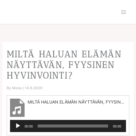
Skip
to
content
MILTÄ HALUAN ELÄMÄN
NÄYTTÄVÄN, FYYSINEN
HYVINVOINTI?
By
Mona
/
14.9.2020
MILTÄ HALUAN ELÄMÄN NÄYTTÄVÄN, FYYSINEN HYVINVOINTI?
Audio
00:00
00:00
Player