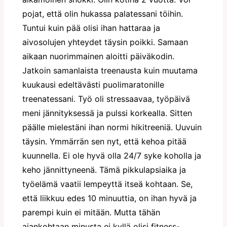
pojat, että olin hukassa palatessani töihin.
Tuntui kuin pää olisi ihan hattaraa ja
aivosolujen yhteydet täysin poikki. Samaan
aikaan nuorimmainen aloitti päiväkodin.
Jatkoin samanlaista treenausta kuin muutama
kuukausi edeltävästi puolimaratonille
treenatessani. Työ oli stressaavaa, työpäivä
meni jännityksessä ja pulssi korkealla. Sitten
päälle mielestäni ihan normi hikitreeniä. Uuvuin
täysin. Ymmärrän sen nyt, että kehoa pitää
kuunnella. Ei ole hyvä olla 24/7 syke koholla ja
keho jännittyneenä. Tämä pikkulapsiaika ja
työelämä vaatii lempeyttä itseä kohtaan. Se,
että liikkuu edes 10 minuuttia, on ihan hyvä ja
parempi kuin ei mitään. Mutta tähän
ajankohtaan minusta ei kyllä olisi fitness-