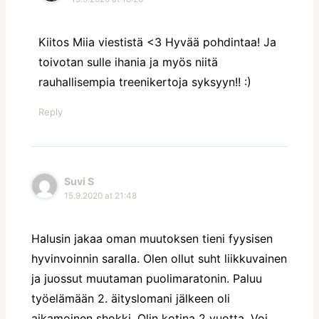
Kiitos Miia viestistä <3 Hyvää pohdintaa! Ja
toivotan sulle ihania ja myös niitä
rauhallisempia treenikertoja syksyyn!! :)
Reply
Suvi S
15.9.2020 at 21:48
Halusin jakaa oman muutoksen tieni fyysisen
hyvinvoinnin saralla. Olen ollut suht liikkuvainen
ja juossut muutaman puolimaratonin. Paluu
työelämään 2. äityslomani jälkeen oli
aikamoinen shokki. Olin kotina 2 vuotta. Voi