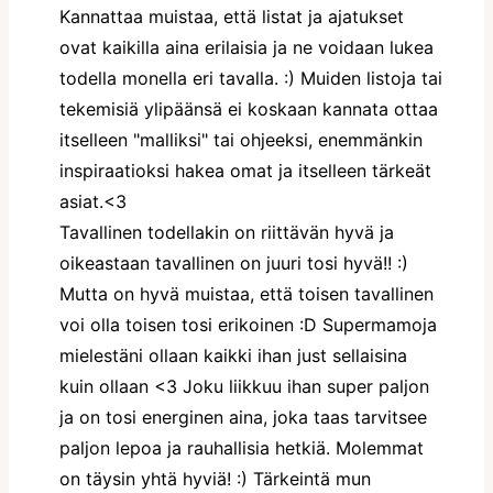
Kannattaa muistaa, että listat ja ajatukset
ovat kaikilla aina erilaisia ja ne voidaan lukea
todella monella eri tavalla. :) Muiden listoja tai
tekemisiä ylipäänsä ei koskaan kannata ottaa
itselleen "malliksi" tai ohjeeksi, enemmänkin
inspiraatioksi hakea omat ja itselleen tärkeät
asiat.<3
Tavallinen todellakin on riittävän hyvä ja
oikeastaan tavallinen on juuri tosi hyvä!! :)
Mutta on hyvä muistaa, että toisen tavallinen
voi olla toisen tosi erikoinen :D Supermamoja
mielestäni ollaan kaikki ihan just sellaisina
kuin ollaan <3 Joku liikkuu ihan super paljon
ja on tosi energinen aina, joka taas tarvitsee
paljon lepoa ja rauhallisia hetkiä. Molemmat
on täysin yhtä hyviä! :) Tärkeintä mun