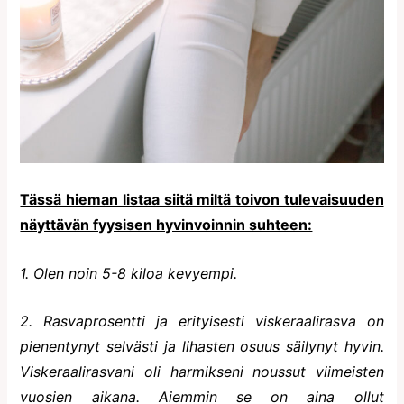
Tässä hieman listaa siitä miltä toivon tulevaisuuden
näyttävän fyysisen hyvinvoinnin suhteen:
1. Olen noin 5-8 kiloa kevyempi.
2. Rasvaprosentti ja erityisesti viskeraalirasva on
pienentynyt selvästi ja lihasten osuus säilynyt hyvin.
Viskeraalirasvani oli harmikseni noussut viimeisten
vuosien aikana. Aiemmin se on aina ollut