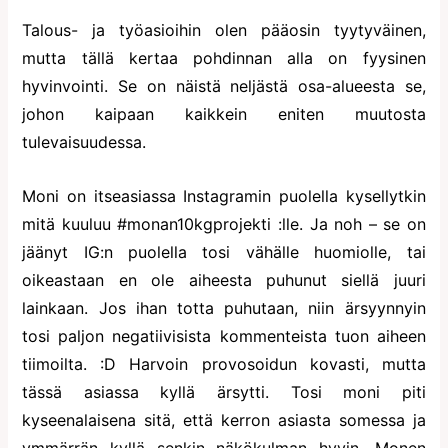
Talous- ja työasioihin olen pääosin tyytyväinen,
mutta tällä kertaa pohdinnan alla on fyysinen
hyvinvointi. Se on näistä neljästä osa-alueesta se,
johon kaipaan kaikkein eniten muutosta
tulevaisuudessa.
Moni on itseasiassa Instagramin puolella kysellytkin
mitä kuuluu #monan10kgprojekti :lle. Ja noh – se on
jäänyt IG:n puolella tosi vähälle huomiolle, tai
oikeastaan en ole aiheesta puhunut siellä juuri
lainkaan. Jos ihan totta puhutaan, niin ärsyynnyin
tosi paljon negatiivisista kommenteista tuon aiheen
tiimoilta. :D Harvoin provosoidun kovasti, mutta
tässä asiassa kyllä ärsytti. Tosi moni piti
kyseenalaisena sitä, että kerron asiasta somessa ja
ymmärrän kyllä senkin näkökulman hyvin. Monen