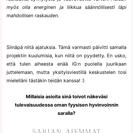
myös olla energinen ja liikkua säännöllisesti läpi
mahdollisen raskauden.
Siinäpä niitä ajatuksia. Tämä varmasti päivitti samalla
projektin kuulumisia, kun niitä on pyydetty. En usko,
että tulen aiheesta enää IG:n puolella juurikaan
juttelemaan, mutta yksityisviestillä keskustelen tosi
mielelläni tästäkin teidän kanssa! :)
Millaisia asioita sinä toivot näkeväsi
tulevaisuudessa oman fyysisen hyvinvoinnin
saralla?
SARJAN AIEMMAT