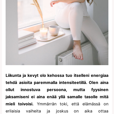
Liikunta ja kevyt olo kehossa tuo itselleni energiaa
tehdä asioita paremmalla intensiteetillä. Olen aina
ollut innostuva persoona, mutta fyysinen
jaksamiseni ei aina enää yllä samalle tasolle mitä
mieli toivoisi.
Ymmärrän toki, että elämässä on
erilaisia vaiheita ja joskus on aika ottaa