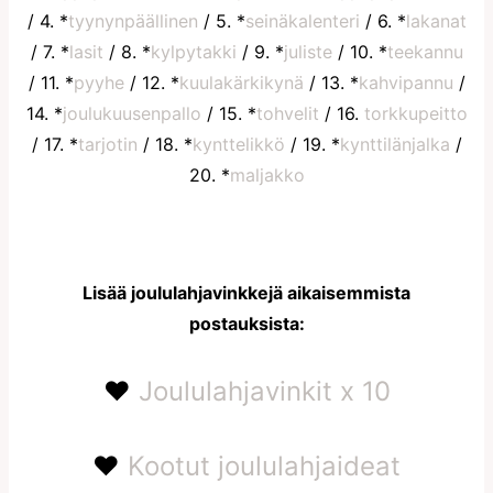
/ 4. *
tyynynpäällinen
/ 5. *
seinäkalenteri
/ 6. *
lakanat
/ 7. *
lasit
/ 8. *
kylpytakki
/ 9. *
juliste
/ 10. *
teekannu
/ 11. *
pyyhe
/ 12. *
kuulakärkikynä
/ 13. *
kahvipannu
/
14. *
joulukuusenpallo
/ 15. *
tohvelit
/ 16.
torkkupeitto
/ 17. *
tarjotin
/ 18. *
kynttelikkö
/ 19. *
kynttilänjalka
/
20. *
maljakko
Lisää joululahjavinkkejä aikaisemmista
postauksista:
♥
Joululahjavinkit x 10
♥
Kootut joululahjaideat