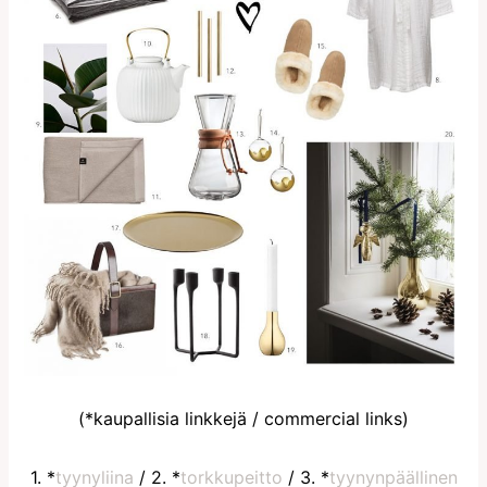
(*kaupallisia linkkejä / commercial links)
1. *
tyynyliina
/ 2. *
torkkupeitto
/ 3. *
tyynynpäällinen