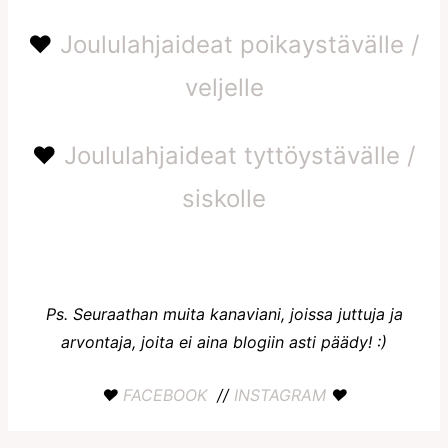
♥
Joululahjaideat poikaystävälle /
veljelle
♥
Joululahjaideat tyttöystävälle /
siskolle
Ps. Seuraathan muita kanaviani, joissa juttuja ja
arvontaja, joita ei aina blogiin asti päädy! :)
♥
FACEBOOK
//
INSTAGRAM
♥