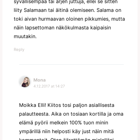
syvällisempää tai arjen juttuja, ellei se sitten
liity Salamaan tai äitinä olemiseen. Salama on
toki aivan hurmaavan oloinen pikkumies, mutta
näin lapsettoman näkökulmasta kaipaisin
muutakin.
Reply
Mona
4.12.2017 at 14:27
Moikka Elli! Kiitos tosi paljon asiallisesta
palautteesta. Aika on tosiaan kortilla ja oma
elämä pyörii melkein 100% tuon minin
ympärillä niin helposti käy just näin mitä
kommentoit. Otan äärettömän mielelläni