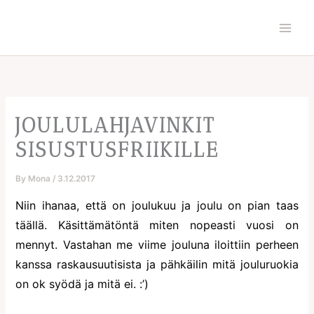
Skip
to
content
JOULULAHJAVINKIT
SISUSTUSFRIIKILLE
By
Mona
/
3.12.2017
Niin ihanaa, että on joulukuu ja joulu on pian taas
täällä. Käsittämätöntä miten nopeasti vuosi on
mennyt. Vastahan me viime jouluna iloittiin perheen
kanssa raskausuutisista ja pähkäilin mitä jouluruokia
on ok syödä ja mitä ei. :’)