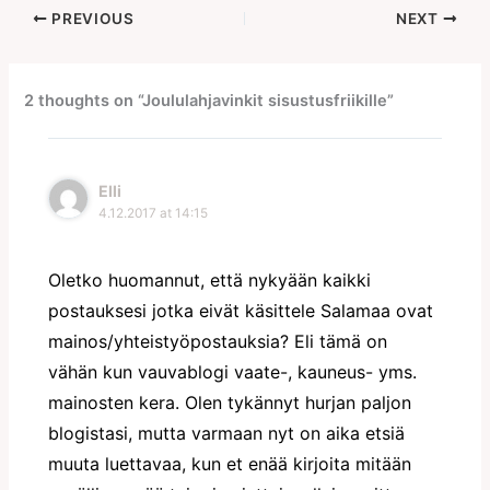
PREVIOUS
NEXT
2 thoughts on “Joululahjavinkit sisustusfriikille”
Elli
4.12.2017 at 14:15
Oletko huomannut, että nykyään kaikki
postauksesi jotka eivät käsittele Salamaa ovat
mainos/yhteistyöpostauksia? Eli tämä on
vähän kun vauvablogi vaate-, kauneus- yms.
mainosten kera. Olen tykännyt hurjan paljon
blogistasi, mutta varmaan nyt on aika etsiä
muuta luettavaa, kun et enää kirjoita mitään