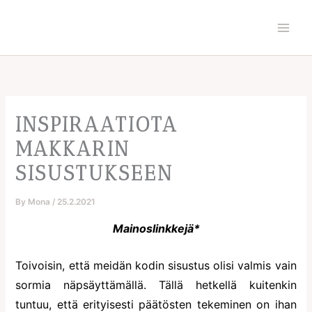
Skip
to
content
INSPIRAATIOTA
MAKKARIN
SISUSTUKSEEN
By
Mona
/
25.2.2021
Mainoslinkkejä*
Toivoisin, että meidän kodin sisustus olisi valmis vain
sormia näpsäyttämällä. Tällä hetkellä kuitenkin
tuntuu, että erityisesti päätösten tekeminen on ihan