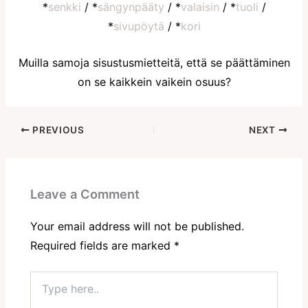
*
senkki
/ *
sängynpääty
/ *
valaisin
/ *
tuoli
/
*
sivupöytä
/ *
kori
Muilla samoja sisustusmietteitä, että se päättäminen
on se kaikkein vaikein osuus?
PREVIOUS
NEXT
Leave a Comment
Your email address will not be published.
Required fields are marked
*
Type
here..