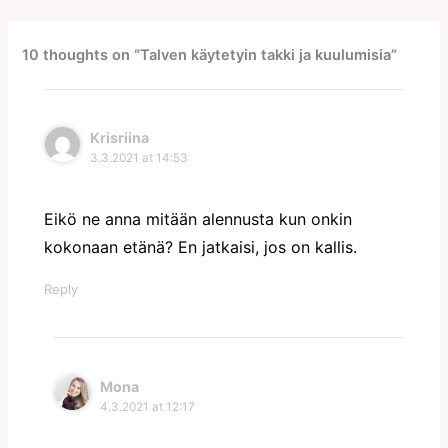
10 thoughts on “Talven käytetyin takki ja kuulumisia”
Krisriina
3.3.2021 at 14:53
Eikö ne anna mitään alennusta kun onkin
kokonaan etänä? En jatkaisi, jos on kallis.
Reply
Mona
4.3.2021 at 12:17