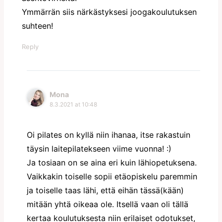
Ymmärrän siis närkästyksesi joogakoulutuksen
suhteen!
Reply
Mona
8.3.2021 at 10:48
Oi pilates on kyllä niin ihanaa, itse rakastuin
täysin laitepilatekseen viime vuonna! :)
Ja tosiaan on se aina eri kuin lähiopetuksena.
Vaikkakin toiselle sopii etäopiskelu paremmin
ja toiselle taas lähi, että eihän tässä(kään)
mitään yhtä oikeaa ole. Itsellä vaan oli tällä
kertaa koulutuksesta niin erilaiset odotukset,