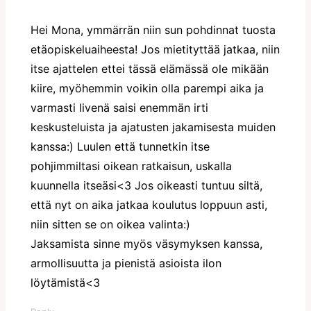
Hei Mona, ymmärrän niin sun pohdinnat tuosta
etäopiskeluaiheesta! Jos mietityttää jatkaa, niin
itse ajattelen ettei tässä elämässä ole mikään
kiire, myöhemmin voikin olla parempi aika ja
varmasti livenä saisi enemmän irti
keskusteluista ja ajatusten jakamisesta muiden
kanssa:) Luulen että tunnetkin itse
pohjimmiltasi oikean ratkaisun, uskalla
kuunnella itseäsi<3 Jos oikeasti tuntuu siltä,
että nyt on aika jatkaa koulutus loppuun asti,
niin sitten se on oikea valinta:)
Jaksamista sinne myös väsymyksen kanssa,
armollisuutta ja pienistä asioista ilon
löytämistä<3