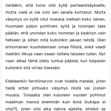
tietääkin, että toive olisi kyllä perheenlisäykselle,
mutta vielä ei ole onni sen saralla koittanut. Mutta
väsymys on kyllä ollut mukana melkein koko talven.
Huomaan paljon pohtivani syitä ja toisinaan taas
päätän, että unohdan koko homman ja keskityn vain
hetkeen ja siihen mitä kulloinkin jaksan tehdä. Olen
erinomainen kuuntelemaan omaa fiilistä, enkä vaadi
itseltäni liikoja vaan osaan tsillata tarpeen tullen. Nyt
vaan alkaa tämä oleilu tuntua päässä, kun kaipaisin
kuitenkin sitä virtaa itsessäni.
Edelleenkin ferritiiniarvot ovat todella matalat, joten
tiedä sitten johtuuko väsymys niistä vai jostain
muusta. Toisaalta olen kuluneen vuoden pohtinut
maailman menoa enemmän kuin ikinä (kukapa ei
olisi?!), joten olisi aika naiivia ajatella, etteikö se