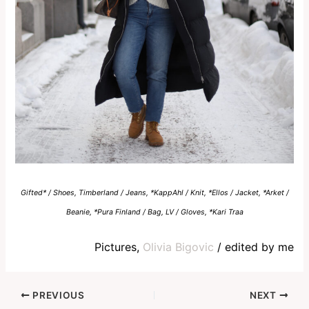
Gifted* / Shoes, Timberland / Jeans, *KappAhl / Knit, *Ellos / Jacket, *Arket /
Beanie, *Pura Finland / Bag, LV / Gloves, *Kari Traa
Pictures,
Olivia Bigovic
/ edited by me
PREVIOUS
NEXT