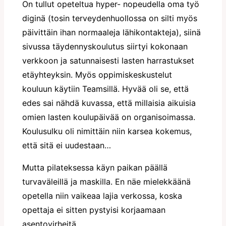
On tullut opeteltua hyper- nopeudella oma työ
diginä (tosin terveydenhuollossa on silti myös
päivittäin ihan normaaleja lähikontakteja), siinä
sivussa täydennyskoulutus siirtyi kokonaan
verkkoon ja satunnaisesti lasten harrastukset
etäyhteyksin. Myös oppimiskeskustelut
kouluun käytiin Teamsillä. Hyvää oli se, että
edes sai nähdä kuvassa, että millaisia aikuisia
omien lasten koulupäivää on organisoimassa.
Koulusulku oli nimittäin niin karsea kokemus,
että sitä ei uudestaan…
Mutta pilateksessa käyn paikan päällä
turvaväleillä ja maskilla. En näe mielekkäänä
opetella niin vaikeaa lajia verkossa, koska
opettaja ei sitten pystyisi korjaamaan
asentovirheitä.