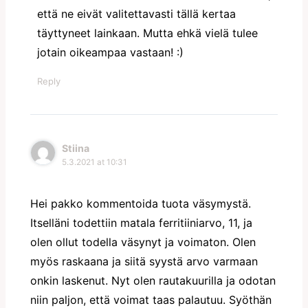
että ne eivät valitettavasti tällä kertaa
täyttyneet lainkaan. Mutta ehkä vielä tulee
jotain oikeampaa vastaan! :)
Reply
Stiina
5.3.2021 at 10:31
Hei pakko kommentoida tuota väsymystä.
Itselläni todettiin matala ferritiiniarvo, 11, ja
olen ollut todella väsynyt ja voimaton. Olen
myös raskaana ja siitä syystä arvo varmaan
onkin laskenut. Nyt olen rautakuurilla ja odotan
niin paljon, että voimat taas palautuu. Syöthän