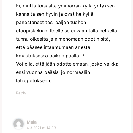
Ei, mutta toisaalta ymmärrän kyllä yrityksen
kannalta sen hyvin ja ovat he kyllä
panostaneet tosi paljon tuohon
etäopiskeluun. Itselle se ei vaan tällä hetkellä
tunnu oikealta ja nimenomaan odotin sitä,
että pääsee irtaantumaan arjesta
koulutuksessa paikan päällä..:/
Voi olla, että jään odottelemaan, josko vaikka
ensi vuonna pääsisi jo normaaliin
lähiopetukseen..
Reply
Maja_
4.3.2021 at 14:33