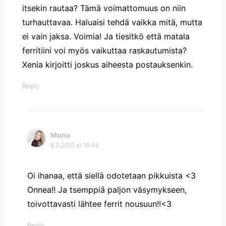
itsekin rautaa? Tämä voimattomuus on niin
turhauttavaa. Haluaisi tehdä vaikka mitä, mutta
ei vain jaksa. Voimia! Ja tiesitkö että matala
ferritiini voi myös vaikuttaa raskautumista?
Xenia kirjoitti joskus aiheesta postauksenkin.
Reply
Mona
8.3.2021 at 10:45
Oi ihanaa, että siellä odotetaan pikkuista <3
Onnea!! Ja tsemppiä paljon väsymykseen,
toivottavasti lähtee ferrit nousuun!!<3
Reply