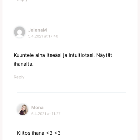
JelenaM
5.4.2021 at 17:40
Kuuntele aina itseäsi ja intuitiotasi. Näytät
ihanalta.
Reply
Mona
6.4.2021 at 11:27
Kiitos ihana <3 <3