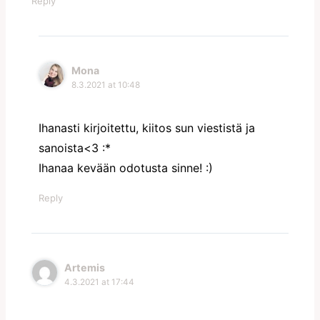
Reply
Mona
8.3.2021 at 10:48
Ihanasti kirjoitettu, kiitos sun viestistä ja
sanoista<3 :*
Ihanaa kevään odotusta sinne! :)
Reply
Artemis
4.3.2021 at 17:44