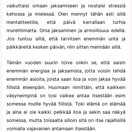
vaikuttaisi omaan jaksamiseen ja nostaisi stressiä
kehossa ja mielessä. Olen mennyt tähän asti sillä
mentaliteetilla, että päivä kerrallaan turhia
murehtimatta. Oma jaksaminen ja armollisuus edellä.
Jos tuntuu siltä, että tarvitsen enemmän unta ja
päikkäreitä kesken päivän, niin sitten mennään sillä.
Tämän vuoden suurin toive onkin se, että saisin
enemmän energiaa ja jaksamista, jotta voisin tehdä
enemmän asioita, joista saan iloa ja voin jakaa hyvää
fiilistä eteenpäin. Huomaan nimittäin, että kaikkein
väsyneimpinä on tosi vaikea antaa itsestään esim
somessa muille hyvää fiilistä. Toki elämä on elämää
ja aina ei ole kaikki pelkkää iloa ja sekin saa näkyä
somessa, mutta toisaalta silloin sitä on itse rajallisillä
voimalla vajavainen antamaan itsestään.