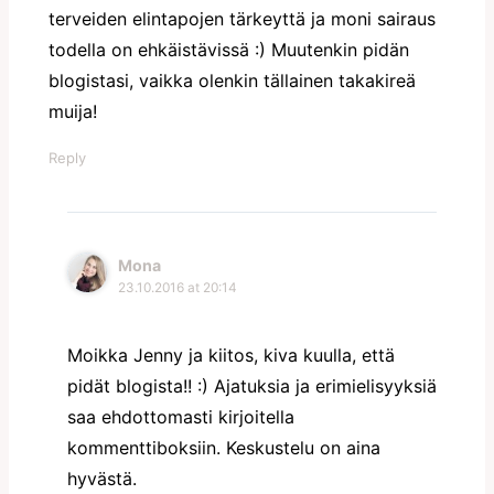
terveiden elintapojen tärkeyttä ja moni sairaus
todella on ehkäistävissä :) Muutenkin pidän
blogistasi, vaikka olenkin tällainen takakireä
muija!
Reply
Mona
23.10.2016 at 20:14
Moikka Jenny ja kiitos, kiva kuulla, että
pidät blogista!! :) Ajatuksia ja erimielisyyksiä
saa ehdottomasti kirjoitella
kommenttiboksiin. Keskustelu on aina
hyvästä.