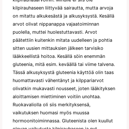
kilpirauhaseen liittyvää sairautta, mutta arvoja
on mitattu alkukesästä ja alkusyksystä. Kesällä
arvot olivat nippanappa vajaatoiminnan
puolella, muttei huolestuttavasti. Arvot
päätettiin kuitenkin mitata uudelleen ja pohtia
sitten uusien mittauksien jälkeen tarvisiko
lääkkeellistä hoitoa. Kesällä söin enemmän
gluteenia, mitä esim. keväällä tai viime talvena.
Tässä alkusyksystä gluteenia käyttöä olin taas
huomattavasti vähentänyt ja kilppariarvot
olivatkin mukavasti nousseet, joten lääkityksen
aloittamisen miettiminen voitiin unohtaa.
Ruokavaliolla oli siis merkityksensä,
vaikutuksen huomasi myös muussa
hormoonitoiminnassa. Gluteenista olen kuullut
olevan vaikutusta kilpirauhaseen ja nyt