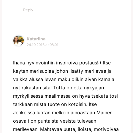
Reply
Katariina
24.10.2016 at 08:01
Ihana hyvinvointiin inspiroiva postaus!:) Itse
kaytan merisuolaa johon lisatty merilevaa ja
vaikka alussa levan maku olikin aivan kamala
nyt rakastan sita! Totta on etta nykyajan
myrkyllisessa maailmassa on hyva tsekata tosi
tarkkaan mista tuote on kotoisin. Itse
Jenkeissa luotan melkein ainoastaan Mainen
osavaltion puhtaista vesista tulevaan
merilevaan. Mahtavaa uutta, iloista, motivoivaa