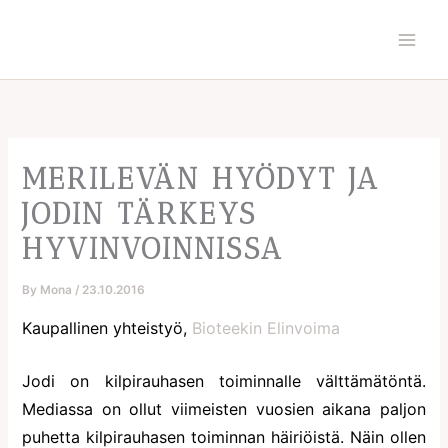
Skip
to
content
MERILEVÄN HYÖDYT JA
JODIN TÄRKEYS
HYVINVOINNISSA
By
Mona
/
23.10.2016
Kaupallinen yhteistyö,
Bioteekin Elinvoima
Jodi on kilpirauhasen toiminnalle välttämätöntä.
Mediassa on ollut viimeisten vuosien aikana paljon
puhetta kilpirauhasen toiminnan häiriöistä. Näin ollen