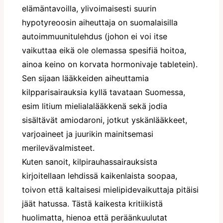
elämäntavoilla, ylivoimaisesti suurin
hypotyreoosin aiheuttaja on suomalaisilla
autoimmuunitulehdus (johon ei voi itse
vaikuttaa eikä ole olemassa spesifiä hoitoa,
ainoa keino on korvata hormonivaje tabletein).
Sen sijaan lääkkeiden aiheuttamia
kilpparisairauksia kyllä tavataan Suomessa,
esim litium mielialalääkkenä sekä jodia
sisältävät amiodaroni, jotkut yskänlääkkeet,
varjoaineet ja juurikin mainitsemasi
merilevävalmisteet.
Kuten sanoit, kilpirauhassairauksista
kirjoitellaan lehdissä kaikenlaista soopaa,
toivon että kaltaisesi mielipidevaikuttaja pitäisi
jäät hatussa. Tästä kaikesta kritiikistä
huolimatta, hienoa että peräänkuulutat