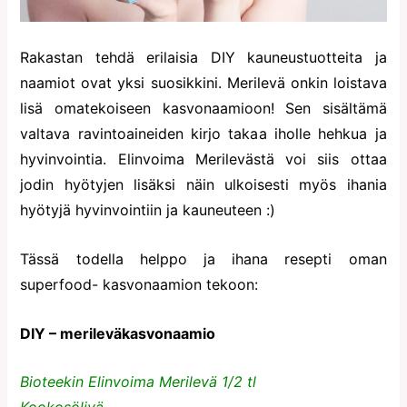
Rakastan tehdä erilaisia DIY kauneustuotteita ja
naamiot ovat yksi suosikkini. Merilevä onkin loistava
lisä omatekoiseen kasvonaamioon! Sen sisältämä
valtava ravintoaineiden kirjo takaa iholle hehkua ja
hyvinvointia. Elinvoima Merilevästä voi siis ottaa
jodin hyötyjen lisäksi näin ulkoisesti myös ihania
hyötyjä hyvinvointiin ja kauneuteen :)
Tässä todella helppo ja ihana resepti oman
superfood- kasvonaamion tekoon:
DIY – merileväkasvonaamio
Bioteekin Elinvoima Merilevä 1/2 tl