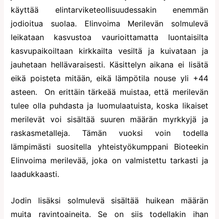
käyttää elintarviketeollisuudessakin enemmän
jodioitua suolaa. Elinvoima Merilevän solmulevä
leikataan kasvustoa vaurioittamatta luontaisilta
kasvupaikoiltaan kirkkailta vesiltä ja kuivataan ja
jauhetaan hellävaraisesti. Käsittelyn aikana ei lisätä
eikä poisteta mitään, eikä lämpötila nouse yli +44
asteen.
On erittäin tärkeää muistaa, että merilevän
tulee olla puhdasta ja luomulaatuista, koska likaiset
merilevät voi sisältää suuren määrän myrkkyjä ja
raskasmetalleja. Tämän vuoksi voin todella
lämpimästi suositella yhteistyökumppani Bioteekin
Elinvoima merilevää, joka on valmistettu tarkasti ja
laadukkaasti.
Jodin lisäksi solmulevä sisältää huikean määrän
muita ravintoaineita. Se on siis todellakin ihan