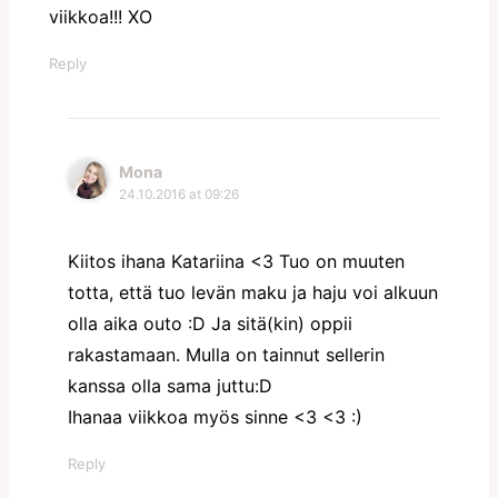
viikkoa!!! XO
Reply
Mona
24.10.2016 at 09:26
Kiitos ihana Katariina <3 Tuo on muuten
totta, että tuo levän maku ja haju voi alkuun
olla aika outo :D Ja sitä(kin) oppii
rakastamaan. Mulla on tainnut sellerin
kanssa olla sama juttu:D
Ihanaa viikkoa myös sinne <3 <3 :)
Reply