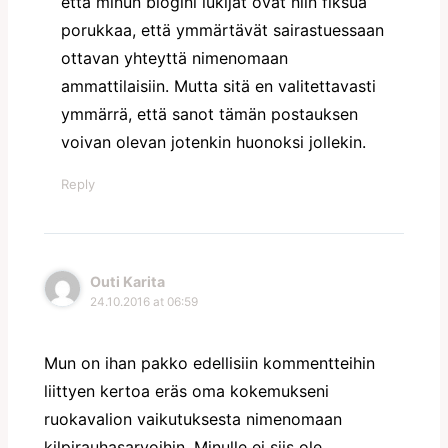
että minun blogini lukijat ovat niin fiksua
porukkaa, että ymmärtävät sairastuessaan
ottavan yhteyttä nimenomaan
ammattilaisiin. Mutta sitä en valitettavasti
ymmärrä, että sanot tämän postauksen
voivan olevan jotenkin huonoksi jollekin.
Reply
Outi Karita
24.10.2016 at 06:59
Mun on ihan pakko edellisiin kommentteihin
liittyen kertoa eräs oma kokemukseni
ruokavalion vaikutuksesta nimenomaan
kilpirauhasarvoihin. Minulle ei siis ole