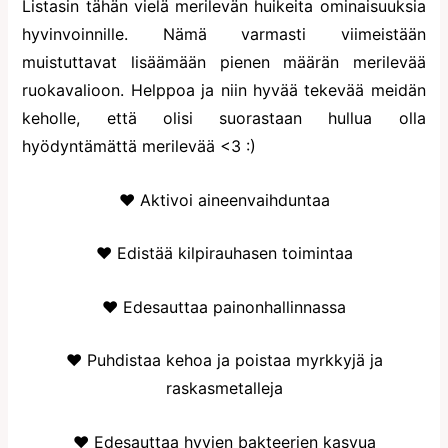
Listasin tähän vielä merilevän huikeita ominaisuuksia
hyvinvoinnille. Nämä varmasti viimeistään
muistuttavat lisäämään pienen määrän merilevää
ruokavalioon. Helppoa ja niin hyvää tekevää meidän
keholle, että olisi suorastaan hullua olla
hyödyntämättä merilevää <3 :)
♥ Aktivoi aineenvaihduntaa
♥ Edistää kilpirauhasen toimintaa
♥ Edesauttaa painonhallinnassa
♥ Puhdistaa kehoa ja poistaa myrkkyjä ja
raskasmetalleja
♥ Edesauttaa hyvien bakteerien kasvua