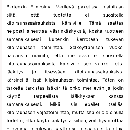
Bioteekin Elinvoima Merilevä paketissa mainitaan
siitä, että tuotetta ei suositella
kilpirauhassairauksista kärsiville. Tämä saattaa
helposti aiheuttaa väärinkäsityksiä, koska tuotteen
samanaikaisesti kuitenkin kerrotaan tukevan
kilpirauhasen toimintaa. Selkeyttämisen vuoksi
haluankin mainita, että merilevää ei suositella
kilpirauhassairauksista kärsiville sen vuoksi, että
lääkitys jo itsessään kilpirauhassairauksista
kärsineillä lisää kilpirauhasen toimintaa. Täten on
tärkeää tarkistaa lääkäriltä onko merilevän ja jodin
käyttö tarpeellista lääkityksen kanssa
samanaikaisesti. Mikäli siis epäilet itselläsi
kilpirauhasen vajaatoimintaa, mutta sitä ei ole sinulla
todettu, etkä käytä lääkitystä siihen, voit hyvin ottaa
Elinvoima merilevän käyttöösi ja saada siitä etuja