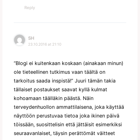
Reply
SH
23.10.2016 at 21:10
“Blogi ei kuitenkaan koskaan (ainakaan minun)
ole tieteellinen tutkimus vaan täältä on
tarkoitus saada inspistä!” Juuri tämän takia
tällaiset postaukset saavat kyllä kulmat
kohoamaan täälläkin päästä. Näin
terveydenhuollon ammattilaisena, joka käyttää
näyttöön perustuvaa tietoa joka ikinen päivä
töissään, suosittelisin että jättäisit esimerkiksi
seuraavanlaiset, täysin perättömät väitteet