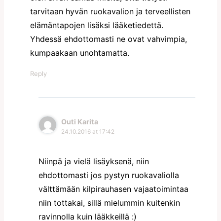
tarvitaan hyvän ruokavalion ja terveellisten
elämäntapojen lisäksi lääketiedettä.
Yhdessä ehdottomasti ne ovat vahvimpia,
kumpaakaan unohtamatta.
Reply
Outi Karita
24.10.2016 at 17:42
Niinpä ja vielä lisäyksenä, niin
ehdottomasti jos pystyn ruokavaliolla
välttämään kilpirauhasen vajaatoimintaa
niin tottakai, sillä mielummin kuitenkin
ravinnolla kuin lääkkeillä :)