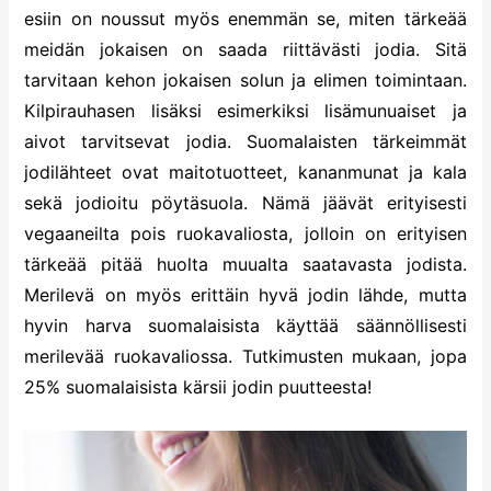
esiin on noussut myös enemmän se, miten tärkeää
meidän jokaisen on saada riittävästi jodia. Sitä
tarvitaan kehon jokaisen solun ja elimen toimintaan.
Kilpirauhasen lisäksi esimerkiksi lisämunuaiset ja
aivot tarvitsevat jodia. Suomalaisten tärkeimmät
jodilähteet ovat maitotuotteet, kananmunat ja kala
sekä jodioitu pöytäsuola. Nämä jäävät erityisesti
vegaaneilta pois ruokavaliosta, jolloin on erityisen
tärkeää pitää huolta muualta saatavasta jodista.
Merilevä on myös erittäin hyvä jodin lähde, mutta
hyvin harva suomalaisista käyttää säännöllisesti
merilevää ruokavaliossa. Tutkimusten mukaan, jopa
25% suomalaisista kärsii jodin puutteesta!