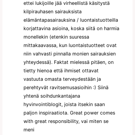
ettei lukijoille jää virheellistä käsitystä
kilpirauhasen sairauksista
elämäntapasairauksina / luontaistuotteilla
korjattavina asioina, koska siitä on harmia
monellekin (etenkin suuressa
mittakaavassa, kun luontaistuotteet ovat
niin vahvasti pinnalla monien sairauksien
yhteydessä). Faktat mielessä pitäen, on
tietty hienoa että ihmiset ottavat
vastuuta omasta terveydestään ja
perehtyvät ravitsemusasioihin :) Siinä
yhtenä soihdunkantajana
hyvinvointiblogit, joista itsekin saan
paljon inspiraatiota. Great power comes
with great responsibility, vai miten se
meni