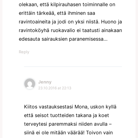
olekaan, että kilpirauhasen toiminnalle on
erittäin tärkeää, että ihminen saa
ravintoaineita ja jodi on yksi niistä. Huono ja
ravintoköyhä ruokavalio ei taatusti ainakaan
edesauta sairauksien paranemisessa…
Reply
Jenny
23.10.2016 at 22:13
Kiitos vastauksestasi Mona, uskon kyllä
että seisot tuotteiden takana ja koet
terveytesi paremmaksi niiden avulla –
siinä ei ole mitään väärää! Toivon vain