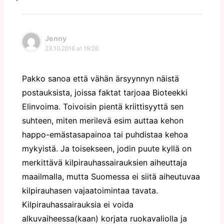
Jenny
23.10.2016 at 19:26
Pakko sanoa että vähän ärsyynnyn näistä
postauksista, joissa faktat tarjoaa Bioteekki
Elinvoima. Toivoisin pientä kriittisyyttä sen
suhteen, miten merilevä esim auttaa kehon
happo-emästasapainoa tai puhdistaa kehoa
mykyistä. Ja toisekseen, jodin puute kyllä on
merkittävä kilpirauhassairauksien aiheuttaja
maailmalla, mutta Suomessa ei siitä aiheutuvaa
kilpirauhasen vajaatoimintaa tavata.
Kilpirauhassairauksia ei voida
alkuvaiheessa(kaan) korjata ruokavaliolla ja