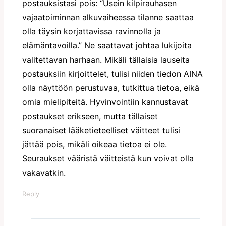
postauksistasi pois: “Usein kilpirauhasen
vajaatoiminnan alkuvaiheessa tilanne saattaa
olla täysin korjattavissa ravinnolla ja
elämäntavoilla.” Ne saattavat johtaa lukijoita
valitettavan harhaan. Mikäli tällaisia lauseita
postauksiin kirjoittelet, tulisi niiden tiedon AINA
olla näyttöön perustuvaa, tutkittua tietoa, eikä
omia mielipiteitä. Hyvinvointiin kannustavat
postaukset erikseen, mutta tällaiset
suoranaiset lääketieteelliset väitteet tulisi
jättää pois, mikäli oikeaa tietoa ei ole.
Seuraukset vääristä väitteistä kun voivat olla
vakavatkin.
Reply