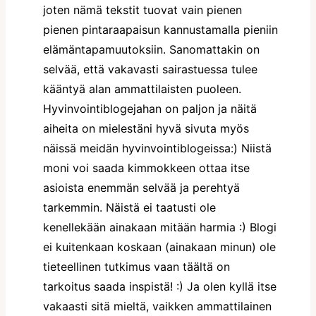
joten nämä tekstit tuovat vain pienen
pienen pintaraapaisun kannustamalla pieniin
elämäntapamuutoksiin. Sanomattakin on
selvää, että vakavasti sairastuessa tulee
kääntyä alan ammattilaisten puoleen.
Hyvinvointiblogejahan on paljon ja näitä
aiheita on mielestäni hyvä sivuta myös
näissä meidän hyvinvointiblogeissa:) Niistä
moni voi saada kimmokkeen ottaa itse
asioista enemmän selvää ja perehtyä
tarkemmin. Näistä ei taatusti ole
kenellekään ainakaan mitään harmia :) Blogi
ei kuitenkaan koskaan (ainakaan minun) ole
tieteellinen tutkimus vaan täältä on
tarkoitus saada inspistä! :) Ja olen kyllä itse
vakaasti sitä mieltä, vaikken ammattilainen