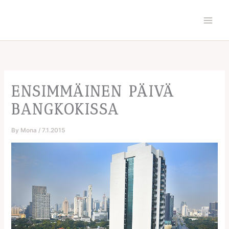
Skip
to
content
ENSIMMÄINEN PÄIVÄ
BANGKOKISSA
By
Mona
/
7.1.2015