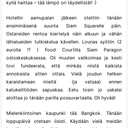
kyllä haittaa – tää lämpö on täydellistä!! :)
Hotellin aamupalan jälkeen otettiin tänään
ensimmäisenä suunta Siam Squarelle päin.
Ostareiden rentoa kiertelyä näin alkuun ja vähän
lähialueiden tutkiskelua kävellen. Lounas syötiin (2
eurolla !? ) Food Courtilla Siam Paragon
ostoskeskuksessa. Oli muuten valikoimaa ja kesti
tovi fundeerata, että minkäs niistä kaikista
annoksista sitten ottais. Vielä joudun hetken
karaistamaan mieltä (ja vatsaa) ennen
katukeittiöden sapuskaa. Eetu tosin jo uskalsi
aloittaa jo tänään parilla possuvartaalla. Oli hyvää!
Mielenkiintoinen kaupunki tää Bangkok. Tänään
loppupäivä otetaan iisisti. Käydään vielä meidän