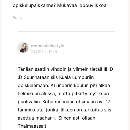
opiskelupaikkanne? Mukavaa loppuviikkoa!
Reply
monasdailystyle
7.1.2015 at 17:14
Tänään saatiin vihdoin ja viimein tietää!!!! :D
:D Suunnataan siis Kuala Lumpuriin
opiskelemaan. ALunperin koulun piti alkaa
helmikuun alussa, mutta pitkittyi nyt kuun
puoliväliin. Kotia mennään etsimään nyt 17.
tammikuuta, jonka jälkeen on tarkoitus siis
asettua maahan :) Siihen asti ollaan
Thaimaassa:)