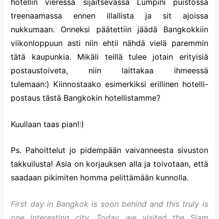
hotellin vieressä sijaitsevassa Lumpini puistossa
treenaamassa ennen illallista ja sit ajoissa
nukkumaan. Onneksi päätettiin jäädä Bangkokkiin
viikonloppuun asti niin ehtii nähdä vielä paremmin
tätä kaupunkia. Mikäli teillä tulee jotain erityisiä
postaustoiveta, niin laittakaa ihmeessä
tulemaan:) Kiinnostaako esimerkiksi erillinen hotelli-
postaus tästä Bangkokin hotellistamme?
Kuullaan taas pian!:)
Ps. Pahoittelut jo pidempään vaivanneesta sivuston
takkuilusta! Asia on korjauksen alla ja toivotaan, että
saadaan pikimiten homma pelittämään kunnolla.
First day in Bangkok is soon behind and this truly is
one interesting city. Today we visited the Siam