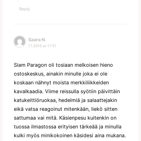
Reply
Saara N.
7.1.2015 at 17:51
Siam Paragon oli tosiaan melkoisen hieno
ostoskeskus, ainakin minulle joka ei ole
koskaan nähnyt moista merkkiliikkeiden
kavalkaadia. Viime reissulla syötiin päivittäin
katukeittiöruokaa, hedelmiä ja salaattejakin
eikä vatsa reagoinut mitenkään, liekö sitten
sattumaa vai mitä. Käsienpesu kuitenkin on
tuossa ilmastossa erityisen tärkeää ja minulla
kulki myös minikokoinen käsidesi aina mukana.