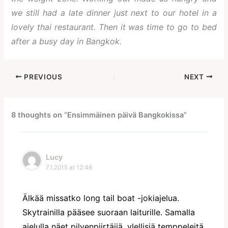
we still had a late dinner just next to our hotel in a
lovely thai restaurant. Then it was time to go to bed
after a busy day in Bangkok.
PREVIOUS
NEXT
8 thoughts on “Ensimmäinen päivä Bangkokissa”
Lucy
7.1.2015 at 12:46
Älkää missatko long tail boat -jokiajelua.
Skytrainilla pääsee suoraan laiturille. Samalla
ajelulla näet pilvenpiirtäjiä, ylellisiä temppeleitä