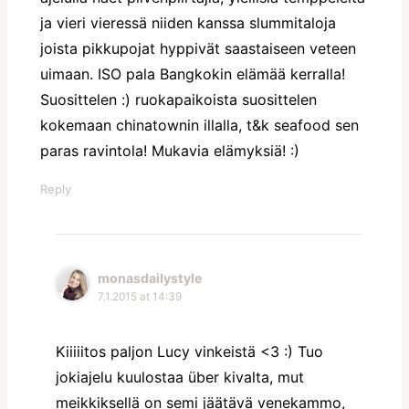
ja vieri vieressä niiden kanssa slummitaloja
joista pikkupojat hyppivät saastaiseen veteen
uimaan. ISO pala Bangkokin elämää kerralla!
Suosittelen :) ruokapaikoista suosittelen
kokemaan chinatownin illalla, t&k seafood sen
paras ravintola! Mukavia elämyksiä! :)
Reply
monasdailystyle
7.1.2015 at 14:39
Kiiiiitos paljon Lucy vinkeistä <3 :) Tuo
jokiajelu kuulostaa über kivalta, mut
meikkiksellä on semi jäätävä venekammo,