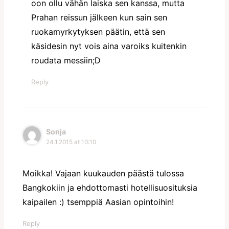
oon ollu vähän laiska sen kanssa, mutta
Prahan reissun jälkeen kun sain sen
ruokamyrkytyksen päätin, että sen
käsidesin nyt vois aina varoiks kuitenkin
roudata messiin;D
Reply
Sonja
24.1.2015 at 10:10
Moikka! Vajaan kuukauden päästä tulossa
Bangkokiin ja ehdottomasti hotellisuosituksia
kaipailen :) tsemppiä Aasian opintoihin!
Reply