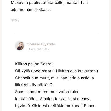
Mukavaa puolivuotista teille, mahtaa tulla
aikamoinen seikkailu!
Reply
monasdailystyle
8.1.2015 at 05:22
Kiiitos paljon Saara:)
Oli kyllä upee ostari:) Hiukan olis kutkuttanu
Chanelit sun muut, mut ihan jätin suosiolla
liikkeet käymättä ;D
Saas nähdä miten mun vatsa tulee
kestämään… Ainakin toistaiseksi mennyt
hyvin :D Käsidesi meilläkin mukana:) Ennen