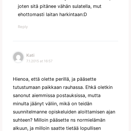
joten sitä pitänee vähän sulatella, mut
ehottomasti laitan harkintaan:D
Reply
Kati
7.1.2015 at 16:57
Hienoa, että olette perillä, ja pääsette
tutustumaan paikkaan rauhassa. Ehkä oletkin
sanonut aiemmissa postauksissa, mutta
minulta jäänyt väliin, mikä on teidän
suunnitelmanne opiskeluiden aloittamisen ajan
suhteen? Milloin pääsette ns normielämän
alkuun, ja milloin saatte tietää lopullisen