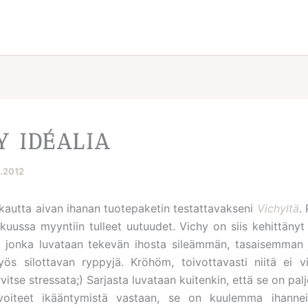
Y IDÉALIA
9.2012
 kautta aivan ihanan tuotepaketin testattavakseni
Vichyltä
.
kuussa myyntiin tulleet uutuudet. Vichy on siis kehittänyt
, jonka luvataan tekevän ihosta sileämmän, tasaisemman 
ös silottavan ryppyjä. Kröhöm, toivottavasti niitä ei 
vitse stressata;) Sarjasta luvataan kuitenkin, että se on pa
voiteet ikääntymistä vastaan, se on kuulemma ihannei