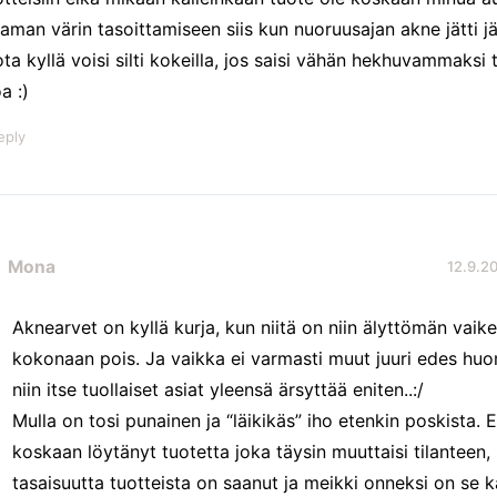
aman värin tasoittamiseen siis kun nuoruusajan akne jätti jä
ota kyllä voisi silti kokeilla, jos saisi vähän hekhuvammaksi
a :)
eply
Mona
12.9.20
Aknearvet on kyllä kurja, kun niitä on niin älyttömän vaik
kokonaan pois. Ja vaikka ei varmasti muut juuri edes huo
niin itse tuollaiset asiat yleensä ärsyttää eniten..:/
Mulla on tosi punainen ja “läikikäs” iho etenkin poskista. 
koskaan löytänyt tuotetta joka täysin muuttaisi tilanteen,
tasaisuutta tuotteista on saanut ja meikki onneksi on se k