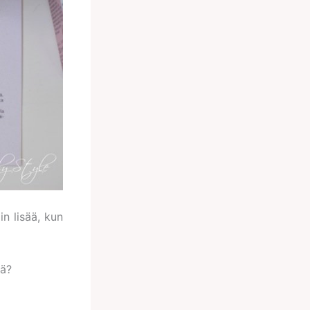
in lisää, kun
iä?