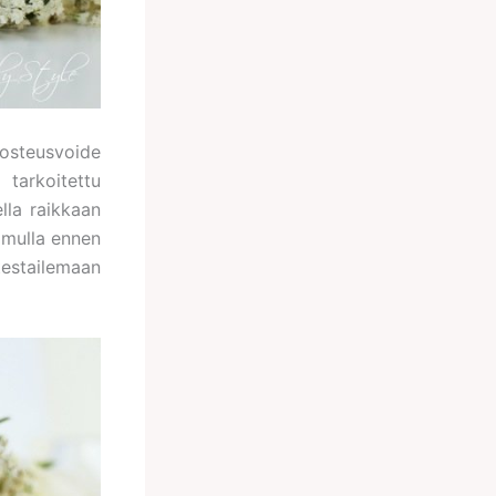
kosteusvoide
tarkoitettu
ella raikkaan
amulla ennen
testailemaan