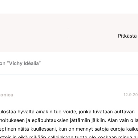
Pitkästä 
on “Vichy Idéalia”
ronica
12.9.20
ulostaa hyvältä ainakin tuo voide, jonka luvataan auttavan
noitukseen ja epäpuhtauksien jättämiin jälkiin. Alan vain oll
eptinen näitä kuullessani, kun on mennyt satoja euroja kaike
otteisiin eikä mikään kalleinkaan tuote ole koskaan minua au