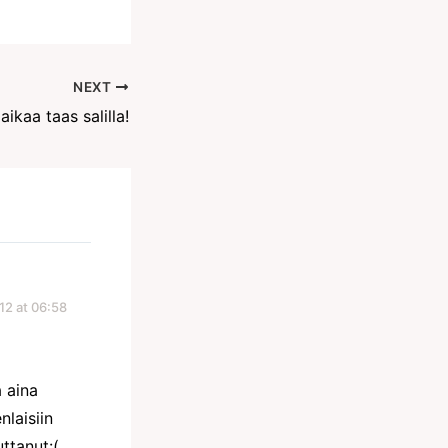
NEXT
aikaa taas salilla!
12 at 06:58
a aina
nlaisiin
ttanut:(