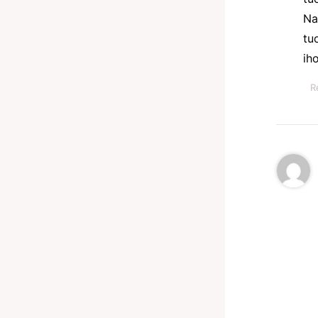
Na
tu
iho
R