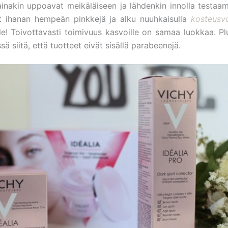
inakin uppoavat meikäläiseen ja lähdenkin innolla testaama
at ihanan hempeän pinkkejä ja alku nuuhkaisulla
kosteusv
le! Toivottavasti toimivuus kasvoille on samaa luokkaa. P
ssä siitä, että tuotteet eivät sisällä parabeenejä.