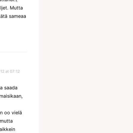
ljet. Mutta
 tätä sameaa
12 at 07:12
ea saada
maisikaan,
En oo vielä
 mutta
aikkein