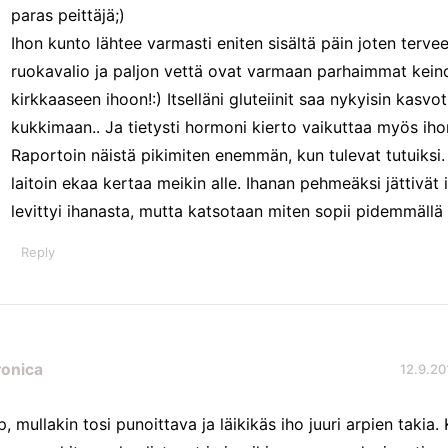
paras peittäjä;)
Ihon kunto lähtee varmasti eniten sisältä päin joten tervee
ruokavalio ja paljon vettä ovat varmaan parhaimmat kein
kirkkaaseen ihoon!:) Itselläni gluteiinit saa nykyisin kasvot
kukkimaan.. Ja tietysti hormoni kierto vaikuttaa myös iho
Raportoin näistä pikimiten enemmän, kun tulevat tutuiksi
laitoin ekaa kertaa meikin alle. Ihanan pehmeäksi jättivät 
levittyi ihanasta, mutta katsotaan miten sopii pidemmällä a
Reply
ronica
12.9.20
p, mullakin tosi punoittava ja läikikäs iho juuri arpien takia. 