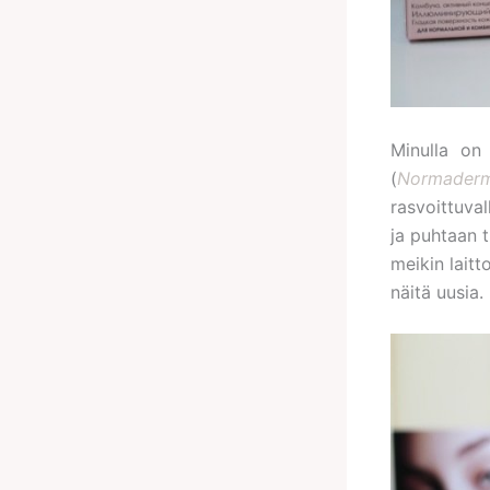
Minulla on 
(
Normader
rasvoittuval
ja puhtaan 
meikin lait
näitä uusia.