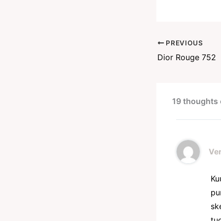
PREVIOUS
Dior Rouge 752
19 thoughts 
Ve
Ku
pu
sk
tu