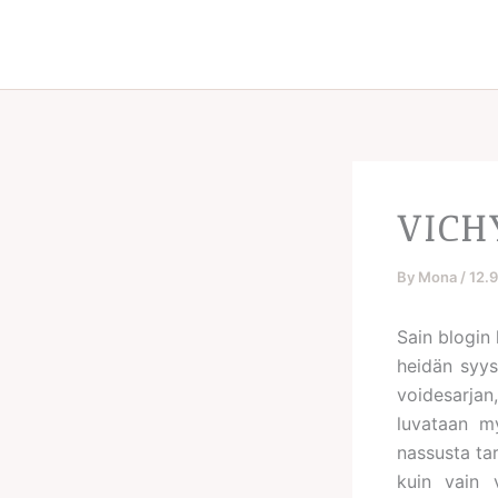
Skip
to
content
VICH
By
Mona
/
12.
Sain blogin
heidän syys
voidesarjan
luvataan my
nassusta tar
kuin vain 