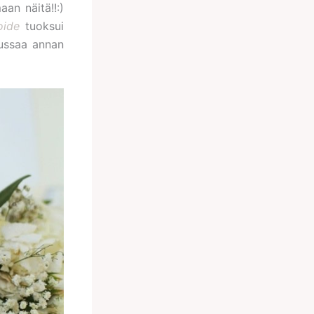
an näitä!!:)
oide
tuoksui
lussaa annan