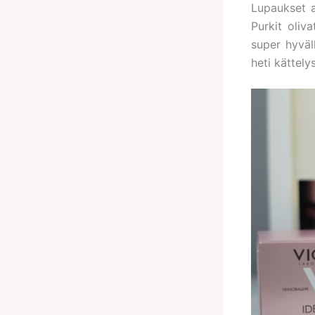
Lupaukset a
Purkit oliv
super hyväl
heti kättely