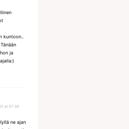
llinen
ot
n kuntoon..
. Tänään
ihon ja
jalla:)
12 at 07:34
Kyllä ne ajan