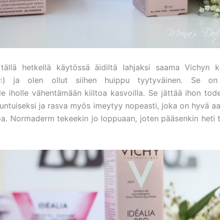
tällä hetkellä käytössä äidiltä lahjaksi saama Vichyn 
m
) ja olen ollut siihen huippu tyytyväinen. Se on 
le iholle vähentämään kiiltoa kasvoilla. Se jättää ihon tod
tuntuiseksi ja rasva myös imeytyy nopeasti, joka on hyvä a
toa. Normaderm tekeekin jo loppuaan, joten pääsenkin heti 