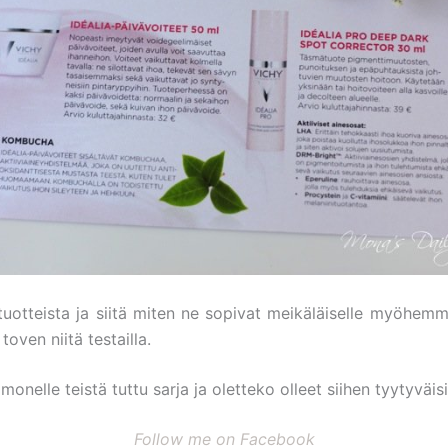
 tuotteista ja siitä miten ne sopivat meikäläiselle myöhemm
 toven niitä testailla.
onelle teistä tuttu sarja ja oletteko olleet siihen tyytyväis
Follow me on Facebook