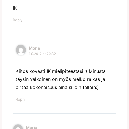
IK
Reply
Mona
1.9.2012 at 20:32
Kiitos kovasti IK mielipiteestäsi!:) Minusta
täysin valkoinen on myös melko raikas ja
pirteä kokonaisuus aina silloin tällöin:)
Reply
Maria