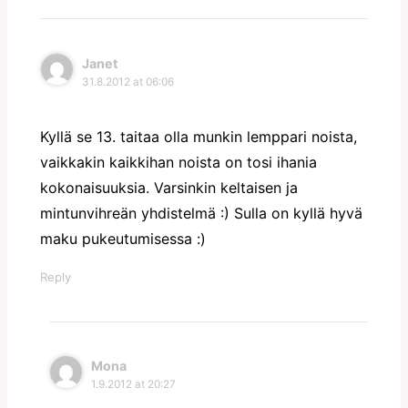
Janet
31.8.2012 at 06:06
Kyllä se 13. taitaa olla munkin lemppari noista,
vaikkakin kaikkihan noista on tosi ihania
kokonaisuuksia. Varsinkin keltaisen ja
mintunvihreän yhdistelmä :) Sulla on kyllä hyvä
maku pukeutumisessa :)
Reply
Mona
1.9.2012 at 20:27