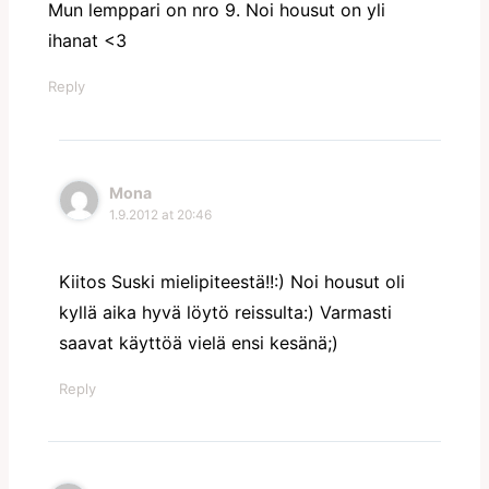
Mun lemppari on nro 9. Noi housut on yli
ihanat <3
Reply
Mona
1.9.2012 at 20:46
Kiitos Suski mielipiteestä!!:) Noi housut oli
kyllä aika hyvä löytö reissulta:) Varmasti
saavat käyttöä vielä ensi kesänä;)
Reply