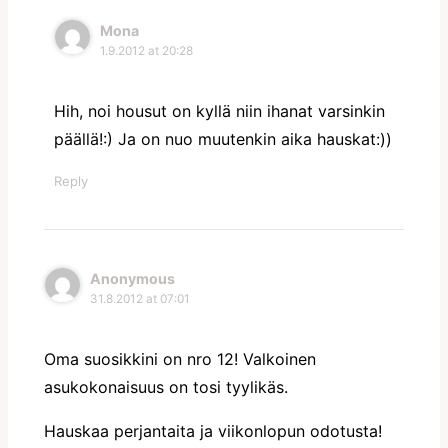
Mona
1.9.2012 at 20:28
Hih, noi housut on kyllä niin ihanat varsinkin
päällä!:) Ja on nuo muutenkin aika hauskat:))
Reply
Anonymous
31.8.2012 at 07:01
Oma suosikkini on nro 12! Valkoinen
asukokonaisuus on tosi tyylikäs.
Hauskaa perjantaita ja viikonlopun odotusta!