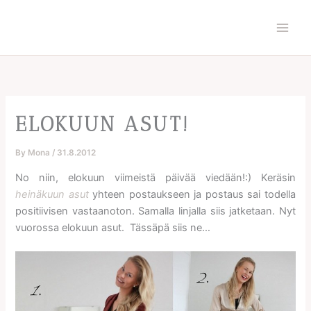
Skip
to
content
ELOKUUN ASUT!
By
Mona
/
31.8.2012
No niin, elokuun viimeistä päivää viedään!:) Keräsin
heinäkuun asut
yhteen postaukseen ja postaus sai todella
positiivisen vastaanoton. Samalla linjalla siis jatketaan. Nyt
vuorossa elokuun asut. Tässäpä siis ne…