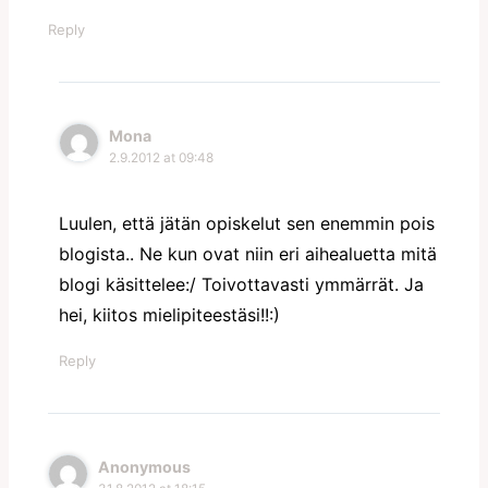
Reply
Mona
2.9.2012 at 09:48
Luulen, että jätän opiskelut sen enemmin pois
blogista.. Ne kun ovat niin eri aihealuetta mitä
blogi käsittelee:/ Toivottavasti ymmärrät. Ja
hei, kiitos mielipiteestäsi!!:)
Reply
Anonymous