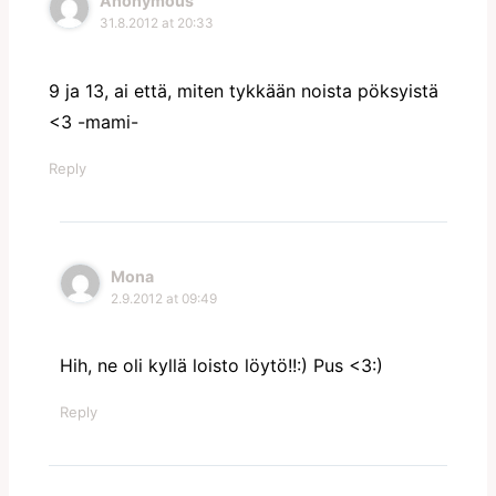
Anonymous
31.8.2012 at 20:33
9 ja 13, ai että, miten tykkään noista pöksyistä
<3 -mami-
Reply
Mona
2.9.2012 at 09:49
Hih, ne oli kyllä loisto löytö!!:) Pus <3:)
Reply