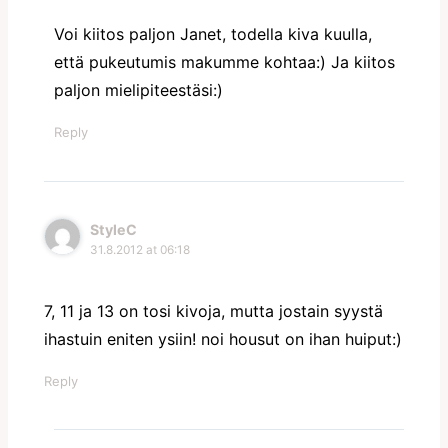
Voi kiitos paljon Janet, todella kiva kuulla,
että pukeutumis makumme kohtaa:) Ja kiitos
paljon mielipiteestäsi:)
Reply
StyleC
31.8.2012 at 06:18
7, 11 ja 13 on tosi kivoja, mutta jostain syystä
ihastuin eniten ysiin! noi housut on ihan huiput:)
Reply