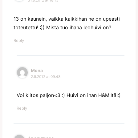
31.8.2012 at 18:15
13 on kaunein, vaikka kaikkihan ne on upeasti
toteutettu! :)) Mistä tuo ihana leohuivi on?
Reply
Mona
2.9.2012 at 09:48
Voi kiitos paljon<3 :) Huivi on ihan H&M:ltä!:)
Reply