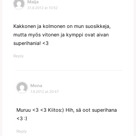
Maija
31.8.2012 at 10:52
Kakkonen ja kolmonen on mun suosikkeja,
mutta myös vitonen ja kymppi ovat aivan
superihania! <3
Reply
Mona
1.9.2012 at 20:47
Muruu <3 <3 Kiitos:) Hih, sä oot superihana
<3 :)
Reply