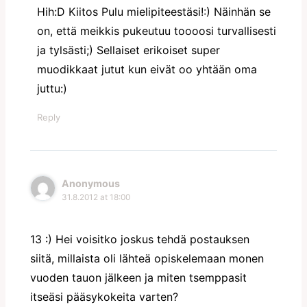
Hih:D Kiitos Pulu mielipiteestäsi!:) Näinhän se
on, että meikkis pukeutuu toooosi turvallisesti
ja tylsästi;) Sellaiset erikoiset super
muodikkaat jutut kun eivät oo yhtään oma
juttu:)
Reply
Anonymous
31.8.2012 at 18:00
13 :) Hei voisitko joskus tehdä postauksen
siitä, millaista oli lähteä opiskelemaan monen
vuoden tauon jälkeen ja miten tsemppasit
itseäsi pääsykokeita varten?