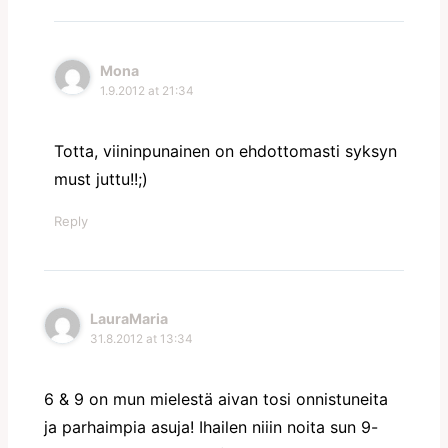
Mona
1.9.2012 at 21:34
Totta, viininpunainen on ehdottomasti syksyn
must juttu!!;)
Reply
LauraMaria
31.8.2012 at 13:34
6 & 9 on mun mielestä aivan tosi onnistuneita
ja parhaimpia asuja! Ihailen niiin noita sun 9-