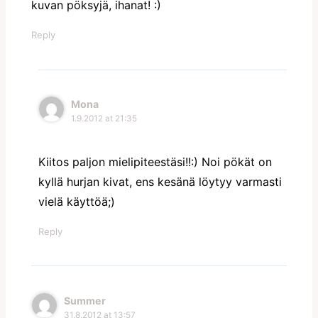
kuvan pöksyjä, ihanat! :)
Reply
Mona
1.9.2012 at 21:35
Kiitos paljon mielipiteestäsi!!:) Noi pökät on
kyllä hurjan kivat, ens kesänä löytyy varmasti
vielä käyttöä;)
Reply
Summer
31.8.2012 at 13:57