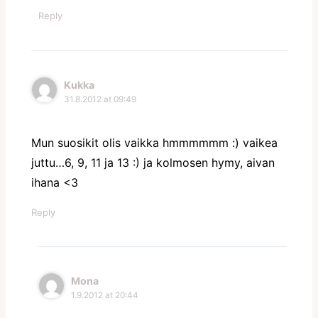
Reply
Kukka
31.8.2012 at 09:49
Mun suosikit olis vaikka hmmmmmm :) vaikea
juttu…6, 9, 11 ja 13 :) ja kolmosen hymy, aivan
ihana <3
Reply
Mona
1.9.2012 at 20:44