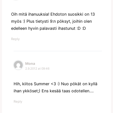
Oih mitä ihanuuksia! Ehdoton suosikki on 13
myös :) Plus tietysti 9:n pöksyt, joihin olen
edelleen hyvin palavasti ihastunut :D :D
Reply
Mona
2.9.2012 at 09:46
Hih, kiitos Summer <3 :) Nuo pökät on kyllä
ihan ykköset;) Ens kesää taas odotellen….
Reply