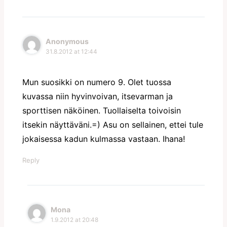
Anonymous
31.8.2012 at 12:44
Mun suosikki on numero 9. Olet tuossa
kuvassa niin hyvinvoivan, itsevarman ja
sporttisen näköinen. Tuollaiselta toivoisin
itsekin näyttäväni.=) Asu on sellainen, ettei tule
jokaisessa kadun kulmassa vastaan. Ihana!
Reply
Mona
1.9.2012 at 20:48