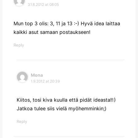
31.8.2012 at 08:05
Mun top 3 olis: 3, 11 ja 13 :-) Hyvä idea laittaa
kaikki asut samaan postaukseen!
Reply
Mona
1.9.2012 at 20:39
Kiitos, tosi kiva kuulla että pidät ideasta!!:)
Jatkoa tulee siis vielä myöhemminkin;)
Reply