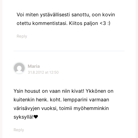
Voi miten ystävällisesti sanottu, oon kovin
otettu kommentistasi. Kiitos paljon <3 :)
Reply
Maria
31.8.2012 at 12:50
Ysin housut on vaan niin kivat! Ykkönen on
kuitenkin henk. koht. lempparini varmaan
värisävyjen vuoksi, toimii myöhemminkin
syksyllä!♥
Reply