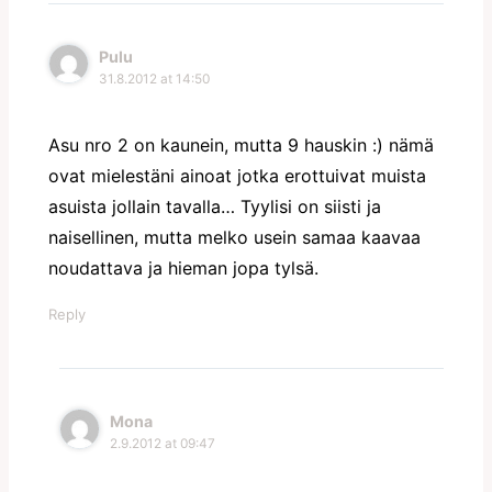
Pulu
31.8.2012 at 14:50
Asu nro 2 on kaunein, mutta 9 hauskin :) nämä
ovat mielestäni ainoat jotka erottuivat muista
asuista jollain tavalla… Tyylisi on siisti ja
naisellinen, mutta melko usein samaa kaavaa
noudattava ja hieman jopa tylsä.
Reply
Mona
2.9.2012 at 09:47