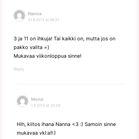
Nanna
31.8.2012 at 08:37
3 ja 11 on ihkuja! Tai kaikki on, mutta jos on
pakko valita =)
Mukavaa viikonloppua sinne!
Reply
Mona
1.9.2012 at 20:39
Hih, kiitos ihana Nanna <3 :) Samoin sinne
mukavaa vkl:a!!:)