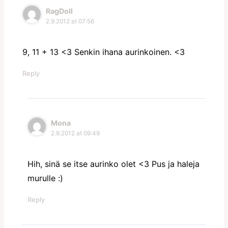
RagDoll
2.9.2012 at 07:56
9, 11 + 13 <3 Senkin ihana aurinkoinen. <3
Reply
Mona
2.9.2012 at 09:49
Hih, sinä se itse aurinko olet <3 Pus ja haleja
murulle :)
Reply