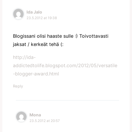
Ida Jalo
23.5.2012 at 19:38
Blogissani olisi haaste sulle :) Toivottavasti
jaksat / kerkeät tehä (:
http://ida-
addictedtolife.blogspot.com/2012/05/versatile
-blogger-award.html
Reply
Mona
23.5.2012 at 20:57