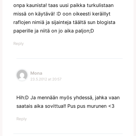
onpa kaunista! taas uusi paikka turkulistaan
missä on käytävä! :D oon oikeesti keräillyt
raflojen nimiä ja sijainteja täältä sun blogista
paperille ja niitä on jo aika paljon;D
Reply
Mona
23.5.2012 at 20:57
Hih:D Ja mennään myös yhdessä, jahka vaan
saatais aika sovittua!! Pus pus murunen <3
Reply