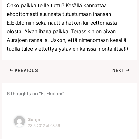
Onko paikka teille tuttu? Kesällä kannattaa
ehdottomasti suunnata tutustumaan ihanaan
E.Ekblomiin sekä nauttia hetken kiireettömästä
olosta. Aivan ihana paikka. Terassikin on aivan
Aurajoen rannalla. Uskon, että nimenomaan kesällä
tuolla tulee viettettyä ystävien kanssa monta iltaa!:)
PREVIOUS
NEXT
6 thoughts on “E. Ekblom”
Senja
23.5.2012 at 08:56