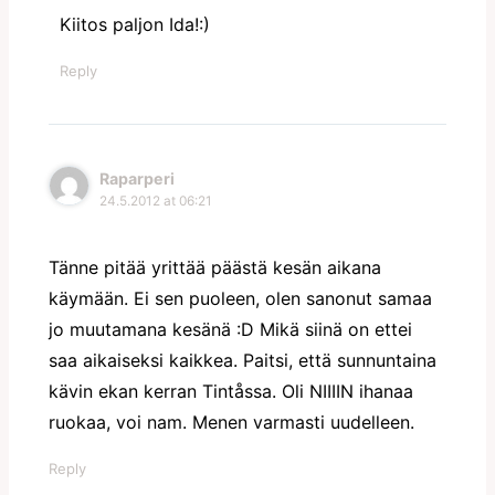
Kiitos paljon Ida!:)
Reply
Raparperi
24.5.2012 at 06:21
Tänne pitää yrittää päästä kesän aikana
käymään. Ei sen puoleen, olen sanonut samaa
jo muutamana kesänä :D Mikä siinä on ettei
saa aikaiseksi kaikkea. Paitsi, että sunnuntaina
kävin ekan kerran Tintåssa. Oli NIIIIN ihanaa
ruokaa, voi nam. Menen varmasti uudelleen.
Reply