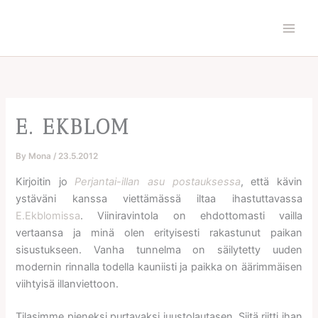
Skip
to
content
E. EKBLOM
By
Mona
/
23.5.2012
Kirjoitin jo
Perjantai-illan asu postauksessa
, että kävin
ystäväni kanssa viettämässä iltaa ihastuttavassa
E.Ekblomissa
. Viiniravintola on ehdottomasti vailla
vertaansa ja minä olen erityisesti rakastunut paikan
sisustukseen. Vanha tunnelma on säilytetty uuden
modernin rinnalla todella kauniisti ja paikka on äärimmäisen
viihtyisä illanviettoon.
Tilasimme pieneksi purtavaksi juustolautasen. Siitä riitti ihan