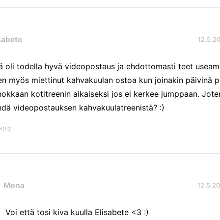
sabete
12.5.20
ä oli todella hyvä videopostaus ja ehdottomasti teet useamm
en myös miettinut kahvakuulan ostoa kun joinakin päivinä p
hokkaan kotitreenin aikaiseksi jos ei kerkee jumppaan. Jote
hdä videopostauksen kahvakuulatreenistä? :)
eply
Mona
12.5.20
Voi että tosi kiva kuulla Elisabete <3 :)