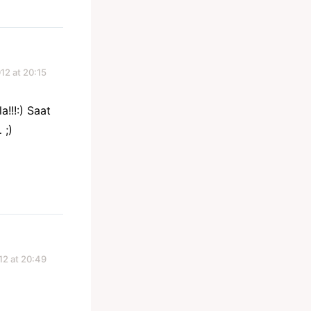
12 at 20:15
!!!:) Saat
 ;)
12 at 20:49