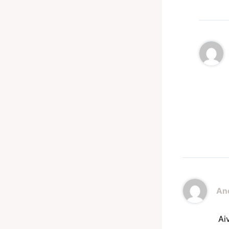
An
Ai