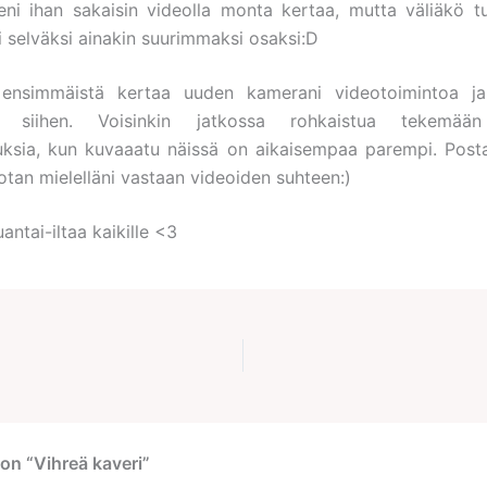
ni ihan sakaisin videolla monta kertaa, mutta väliäkö tuo
i selväksi ainakin suurimmaksi osaksi:D
 ensimmäistä kertaa uuden kamerani videotoimintoa ja
en siihen. Voisinkin jatkossa rohkaistua tekemä
ksia, kun kuvaaatu näissä on aikaisempaa parempi. Posta
otan mielelläni vastaan videoiden suhteen:)
ntai-iltaa kaikille <3
on “Vihreä kaveri”