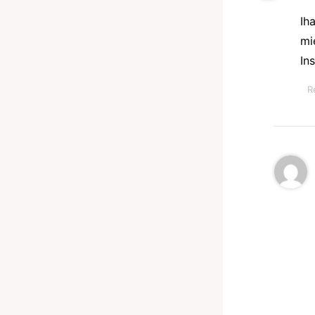
Ih
mi
In
R