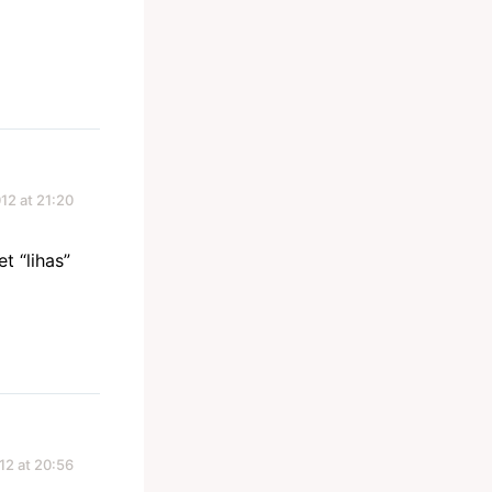
12 at 21:20
et “lihas”
12 at 20:56