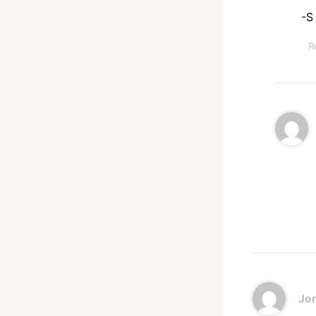
-S
R
Jo