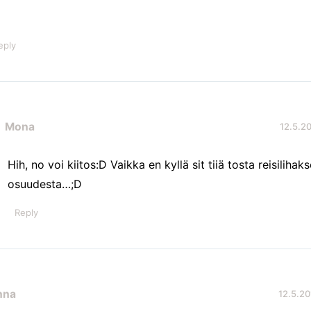
eply
Mona
12.5.20
Hih, no voi kiitos:D Vaikka en kyllä sit tiiä tosta reisilihaks
osuudesta…;D
Reply
nna
12.5.20