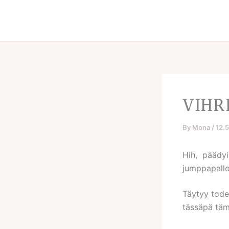
Skip
to
content
VIHR
By
Mona
/
12.
Hih, päädy
jumppapallo
Täytyy todet
tässäpä tämä