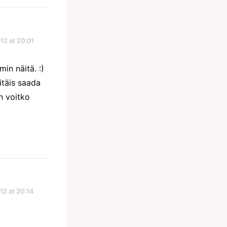
12 at 20:01
in näitä. :)
itäis saada
n voitko
12 at 20:14