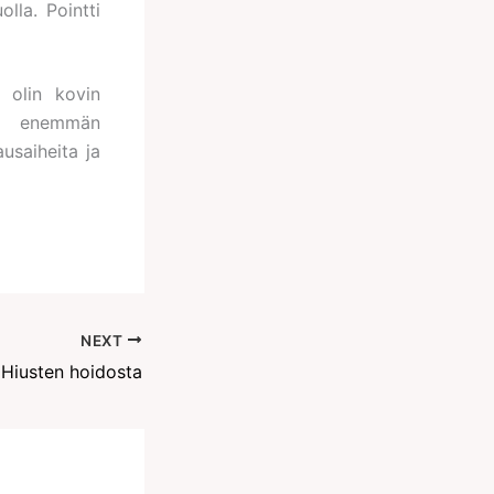
lla. Pointti
 olin kovin
än enemmän
usaiheita ja
NEXT
Hiusten hoidosta