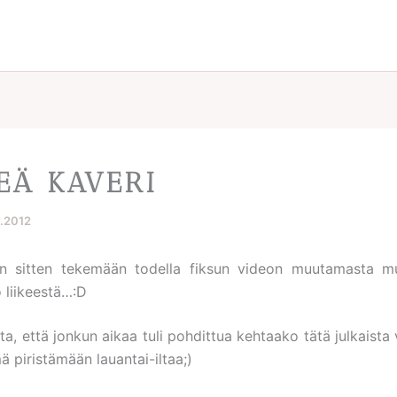
EÄ KAVERI
5.2012
in sitten tekemään todella fiksun videon muutamasta m
 liikeestä…:D
a, että jonkun aikaa tuli pohdittua kehtaako tätä julkaista 
 piristämään lauantai-iltaa;)