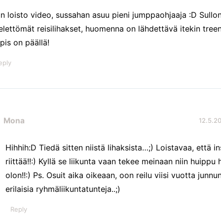
an loisto video, sussahan asuu pieni jumppaohjaaja :D Sullo
elettömät reisilihakset, huomenna on lähdettävä itekin tre
spis on päällä!
eply
Mona
12.5.20
Hihhih:D Tiedä sitten niistä lihaksista…;) Loistavaa, että i
riittää!!:) Kyllä se liikunta vaan tekee meinaan niin huippu
olon!!:) Ps. Osuit aika oikeaan, oon reilu viisi vuotta junn
erilaisia ryhmäliikuntatunteja..;)
Reply