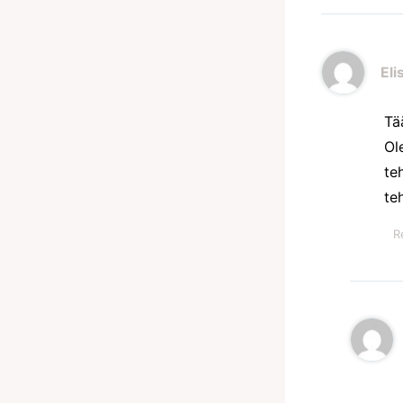
Eli
Tä
Ol
te
te
R