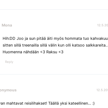
Mona
12.5.20
Hih:DD Joo ja sun pitää äiti myös hommata tuo kahvakuula
sitten sillä treenailla sillä välin kun olli katsoo salkkareita…
Huomenna nähdään <3 Raksu <3
Reply
onymous
12.5.20
van mahtavat reisilihakset! Täällä yksi kateellinen… :)