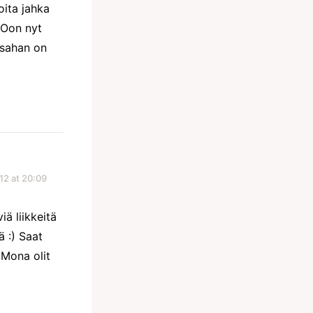
oita jahka
 Oon nyt
ssahan on
12 at 20:09
iä liikkeitä
ä :) Saat
 Mona olit