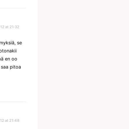
12 at 21:32
myksiä, se
otonakii
mä en oo
 saa pitoa
12 at 21:48