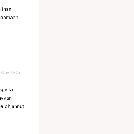
n ihan
enaamaan!
12 at 21:23
nspistä
 hyvän
una ohjannut