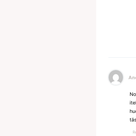
An
No
it
hu
tä
R