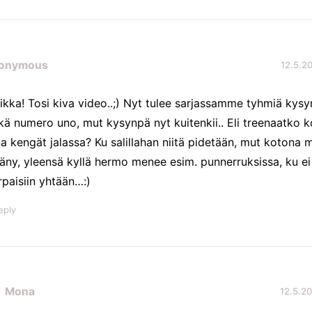
onymous
12.5.20
ikka! Tosi kiva video..;) Nyt tulee sarjassamme tyhmiä kysy
kä numero uno, mut kysynpä nyt kuitenkii.. Eli treenaatko k
na kengät jalassa? Ku salillahan niitä pidetään, mut kotona 
täny, yleensä kyllä hermo menee esim. punnerruksissa, ku ei
rpaisiin yhtään…:)
eply
Mona
12.5.20