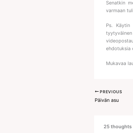
Senatkin me
varmaan tul
Ps. Käytin
tyytyväin
videopostau
ehdotuksia 
Mukavaa laua
PREVIOUS
Päivän asu
25 thoughts 