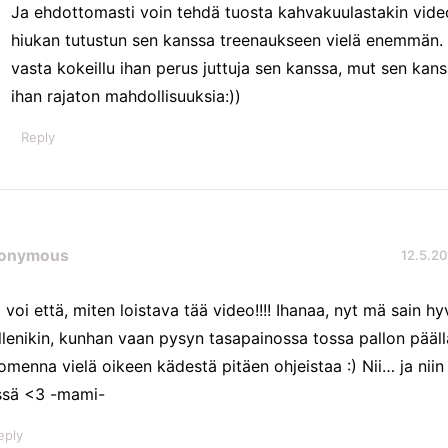
Ja ehdottomasti voin tehdä tuosta kahvakuulastakin vide
hiukan tutustun sen kanssa treenaukseen vielä enemmän.
vasta kokeillu ihan perus juttuja sen kanssa, mut sen kan
ihan rajaton mahdollisuuksia:))
Reply
onymous
12.5.20
 voi että, miten loistava tää video!!!! Ihanaa, nyt mä sain hyv
ellenikin, kunhan vaan pysyn tasapainossa tossa pallon pääll
omenna vielä oikeen kädestä pitäen ohjeistaa :) Nii… ja niin
ssä <3 -mami-
eply