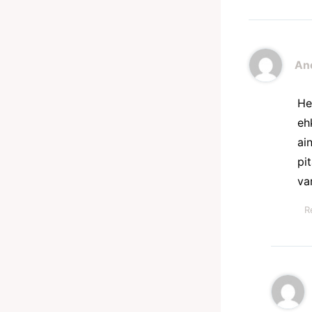
An
He
eh
ai
pi
va
R