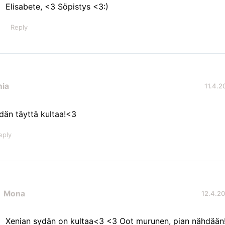
Elisabete, <3 Söpistys <3:)
Reply
nia
11.4.2
dän täyttä kultaa!<3
eply
Mona
12.4.20
Xenian sydän on kultaa<3 <3 Oot murunen, pian nähdään!