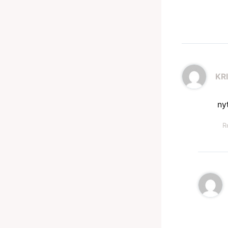
KR
nyt
R