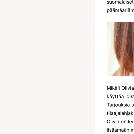
suomalaiset
päämääriäm
Mikäli Olivi
käyttää lois
Tarjouksia 
tilaajalahja
Olivia on k
lisäämään m