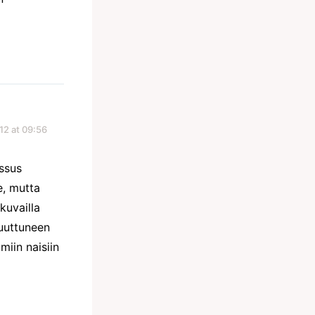
12 at 09:56
essus
e, mutta
kuvailla
muuttuneen
miin naisiin