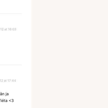
12 at 16:03
12 at 17:44
än ja
fiéta <3