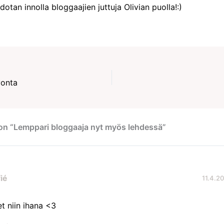
otan innolla bloggaajien juttuja Olivian puolla!:)
vonta
on “Lemppari bloggaaja nyt myös lehdessä”
ié
11.4.20
et niin ihana <3