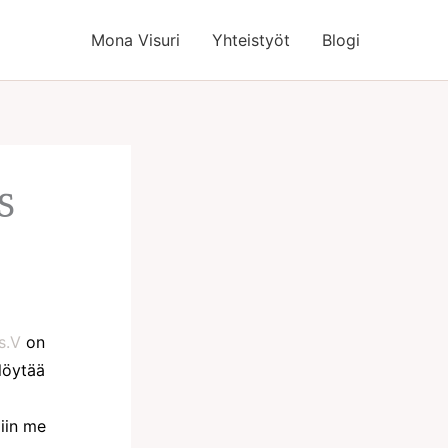
Mona Visuri
Yhteistyöt
Blogi
S
s.V
on
löytää
iin me