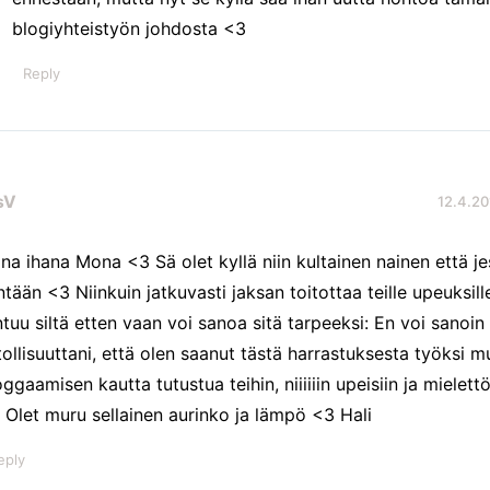
blogiyhteistyön johdosta <3
Reply
sV
12.4.20
ana ihana Mona <3 Sä olet kyllä niin kultainen nainen että j
ntään <3 Niinkuin jatkuvasti jaksan toitottaa teille upeuksill
ntuu siltä etten vaan voi sanoa sitä tarpeeksi: En voi sanoin 
itollisuuttani, että olen saanut tästä harrastuksesta työksi 
oggaamisen kautta tutustua teihin, niiiiiin upeisiin ja mielettö
 Olet muru sellainen aurinko ja lämpö <3 Hali
eply