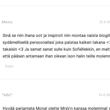
Mona
12.4.20
Sinä se niin ihana oot ja inspiroit niin montaa naista blogil
sydämellisellä persoonallasi joka paistaa kaiken takana <
takaisin <3 Ja samat sanat sulle kuin Sofiéllekkin, en mal
että pääsen antamaan ihan oikean ison halin teille molemmi
Reply
*kiki*
13.4.20
Hyvää perjantata Mona! olette MrsV:n kanssa molemmat se