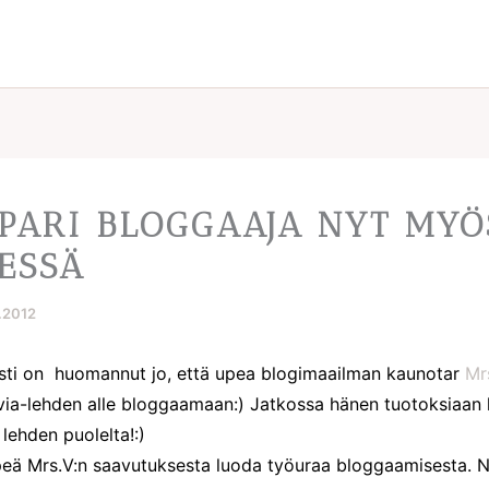
PARI BLOGGAAJA NYT MYÖ
ESSÄ
4.2012
ti on huomannut jo, että upea blogimaailman kaunotar
Mr
livia-lehden alle bloggaamaan:) Jatkossa hänen tuotoksiaan 
 lehden puolelta!:)
lpeä Mrs.V:n saavutuksesta luoda työuraa bloggaamisesta. N