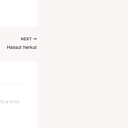
NEXT
Hassut herkut
12 at 14:53