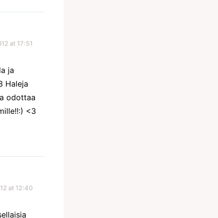
12 at 17:51
la ja
3 Haleja
ta odottaa
lle!!:) <3
12 at 12:40
llaisia