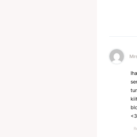
Mr
Ih
se
tu
ki
bl
<3
R