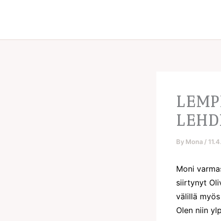
Skip
to
content
LEMP
LEHD
By
Mona
/
11.
Moni varmas
siirtynyt O
välillä myös
Olen niin y