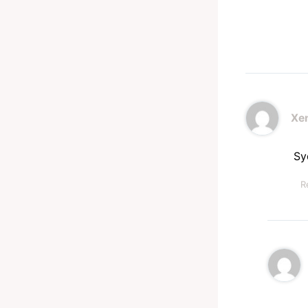
Xe
Sy
R