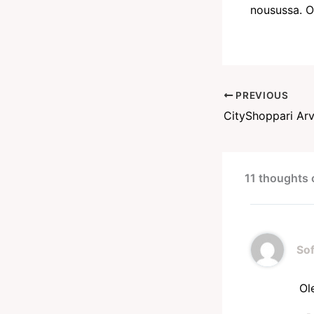
nousussa. Od
PREVIOUS
CityShoppari Ar
11 thoughts 
Sof
Ol