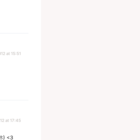
012 at 15:51
12 at 17:45
!:) <3