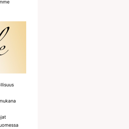
lemme
llisuus
mukana
jat
Suomessa