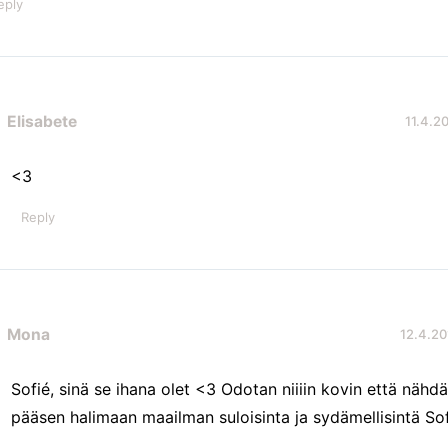
eply
Elisabete
11.4.20
<3
Reply
Mona
12.4.20
Sofié, sinä se ihana olet <3 Odotan niiiin kovin että nähdä
pääsen halimaan maailman suloisinta ja sydämellisintä So