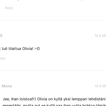
Reply
IS
12.4.20
 tuli tilattua Olivia! :–D
eply
Mona
12.4.20
Jee, ihan loistoa!!:) Olivia on kyllä yksi lemppari lehdistäni 
ennestään, mutta nyt se kyllä saa ihan uutta hohtoa tämä