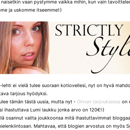
 naisetkin vaan pystymme vaikka mihin, kun vain tavoitte
me ja uskomme itseemme!:)
a-lehti ei vielä tulee suoraan kotiovellesi, nyt on hyvä mahdo
tava tarjous hyödyksi.
tulee tämän tästä uusia, mutta nyt
Olivian tarjouksessa
on 
*
ksi ihastuttava Lumi laukku jonka arvo on 120€!:)
yllä osannut valita joukkoonsa mitä ihastuttavimmat bloggaa
ielenkiintoaan. Mahtavaa, että blogien arvostus on myös 