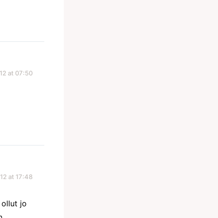
12 at 07:50
12 at 17:48
ollut jo
n