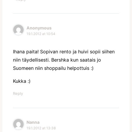
Anonymous
19.1.2012 at 10:54
Ihana paita! Sopivan rento ja huivi sopii siihen
niin täydellisesti. Bershka kun saatais jo
Suomeen niin shoppailu helpottuis :)
Kukka :)
Reply
Nanna
19.1.2012 at 13:38