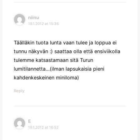
niinu
19.1.2012 at 15:36
Täälläkin tuota lunta vaan tulee ja loppua ei
tunnu näkyvän :) saattaa olla että ensiviikolla
tulemme katsastamaan sitä Turun
lumitilannetta…(ilman lapsukaisia pieni
kahdenkeskeinen miniloma)
Reply
E
19.1.2012 at 16:52