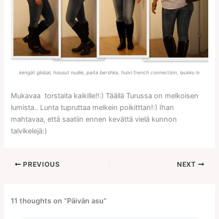
kengät global, housut nudie, paita bershka, huivi french connection, laukku lv
Mukavaa torstaita kaikille!!:) Täällä Turussa on melkoisen
lumista.. Lunta tupruttaa melkein poikitttan!:) Ihan
mahtavaa, että saatiin ennen kevättä vielä kunnon
talvikelejä:)
PREVIOUS
NEXT
11 thoughts on “Päivän asu”