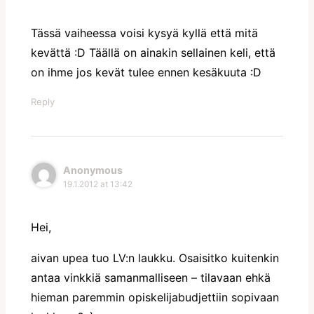
Tässä vaiheessa voisi kysyä kyllä että mitä
kevättä :D Täällä on ainakin sellainen keli, että
on ihme jos kevät tulee ennen kesäkuuta :D
Reply
Anonymous
19.1.2012 at 13:42
Hei,
aivan upea tuo LV:n laukku. Osaisitko kuitenkin
antaa vinkkiä samanmalliseen – tilavaan ehkä
hieman paremmin opiskelijabudjettiin sopivaan