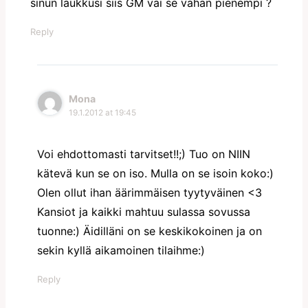
sinun laukkusi siis GM vai se vähän pienempi ?
Reply
Mona
19.1.2012 at 19:45
Voi ehdottomasti tarvitset!!;) Tuo on NIIN
kätevä kun se on iso. Mulla on se isoin koko:)
Olen ollut ihan äärimmäisen tyytyväinen <3
Kansiot ja kaikki mahtuu sulassa sovussa
tuonne:) Äidilläni on se keskikokoinen ja on
sekin kyllä aikamoinen tilaihme:)
Reply