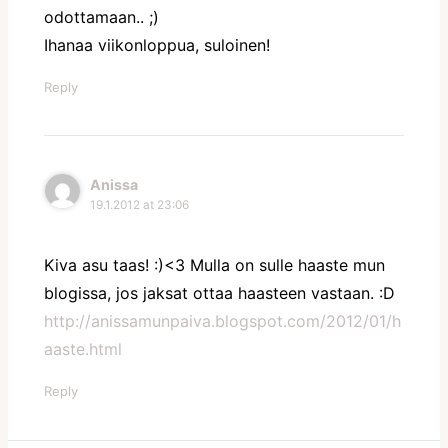
odottamaan.. ;)
Ihanaa viikonloppua, suloinen!
Reply
Anissa
19.1.2012 at 23:06
Kiva asu taas! :)<3 Mulla on sulle haaste mun
blogissa, jos jaksat ottaa haasteen vastaan. :D
http://anissamunpaiva.blogspot.com/2012/01/h
aaste.html
Reply