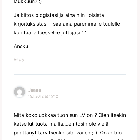
laukkuun? :)
Ja kiitos blogistasi ja aina niin iloisista
kirjoituksistasi – saa aina paremmalle tuulelle
kun täällä lueskelee juttujasi ^^
Ansku
Reply
Jaana
19.1.2012 at 15:12
Mitä kokoluokkaa tuon sun LV on ? Olen itsekin
katsellut tuota mallia….en tosin ole vielä
päättänyt tarvitsenko sitä vai en ;-). Onko tuo