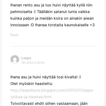
Ihanan rento asu ja tuo huivi näyttää kyllä niin
pehmoiselta :) Täälläkin satanut lunta vaikka
kuinka paljon ja meidän koira on ainakin aiwan
innoissaan :D Ihanaa torstaita kaunokaiselle <3
Reply
Laapa
19.1.2012 at 20:53
Ihana asu ja huivi näyttää tosi kivalta! :)
Olet myöskin haastettu:
http://laapalaura.blogspot.com/2012/01/laapa-
tykkaa-ja-haastaa.html
Toivottavasti ehdit siihen vastaamaan, jään