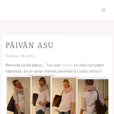
Skip
to
content
PÄIVÄN ASU
By
Mona
/
19.1.2012
Rennolla asulla jatkuu… Tuo uusi
huivini
on ollut nyt paljon
käytössä. Se on aivan ihanan pehmeä<3 Loisto ostos!:)