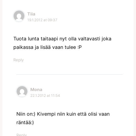
Tiia
19.1.2012 at 09:37
Tuota lunta taitaapi nyt olla valtavasti joka
paikassa ja lisää vaan tulee :P
Reply
Mona
22.1.2012 at 11:54
Niin on:) Kivempi niin kuin että olisi vaan
räntää:)
Reply