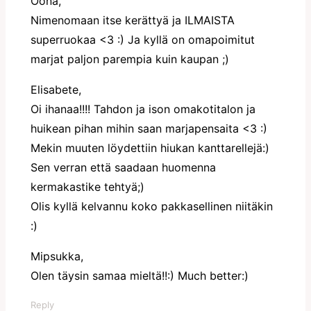
Oona,
Nimenomaan itse kerättyä ja ILMAISTA
superruokaa <3 :) Ja kyllä on omapoimitut
marjat paljon parempia kuin kaupan ;)
Elisabete,
Oi ihanaa!!!! Tahdon ja ison omakotitalon ja
huikean pihan mihin saan marjapensaita <3 :)
Mekin muuten löydettiin hiukan kanttarellejä:)
Sen verran että saadaan huomenna
kermakastike tehtyä;)
Olis kyllä kelvannu koko pakkasellinen niitäkin
:)
Mipsukka,
Olen täysin samaa mieltä!!:) Much better:)
Reply