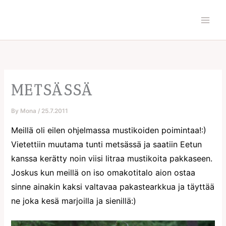
Skip
to
content
METSÄSSÄ
By
Mona
/
25.7.2011
Meillä oli eilen ohjelmassa mustikoiden poimintaa!:)
Vietettiin muutama tunti metsässä ja saatiin Eetun
kanssa kerätty noin viisi litraa mustikoita pakkaseen.
Joskus kun meillä on iso omakotitalo aion ostaa
sinne ainakin kaksi valtavaa pakastearkkua ja täyttää
ne joka kesä marjoilla ja sienillä:)