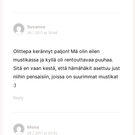
Susanna
26.7.2011 at 19:46
Olittepa kerännyt paljon! Mä olin eilen
mustikassa ja kyllä oli rentouttavaa puuhaa.
Sitä en vaan kestä, että hämähäkit asettuu just
niihin pensaisiin, joissa on suurimmat mustikat
:)
Reply
Mona
26.7.2011 at 20:45