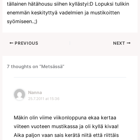
tällainen hätähousu siihen kyllästyi:D Lopuksi tulikin
enemmän keskityttyä vadelmien ja mustikoitten
syömiseen..;)
PREVIOUS
NEXT
7 thoughts on “Metsässä”
Nanna
25.7.2011 at 15:36
Mäkin olin viime viikonloppuna ekaa kertaa
viiteen vuoteen mustikassa ja oli kyllä kivaa!
Aika paljon vaan sais kerätä niitä että riittäis