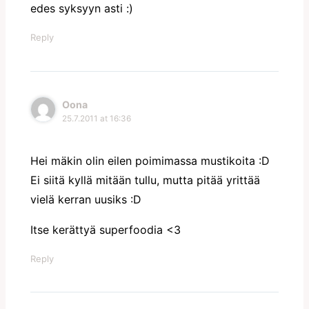
edes syksyyn asti :)
Reply
Oona
25.7.2011 at 16:36
Hei mäkin olin eilen poimimassa mustikoita :D
Ei siitä kyllä mitään tullu, mutta pitää yrittää
vielä kerran uusiks :D
Itse kerättyä superfoodia <3
Reply