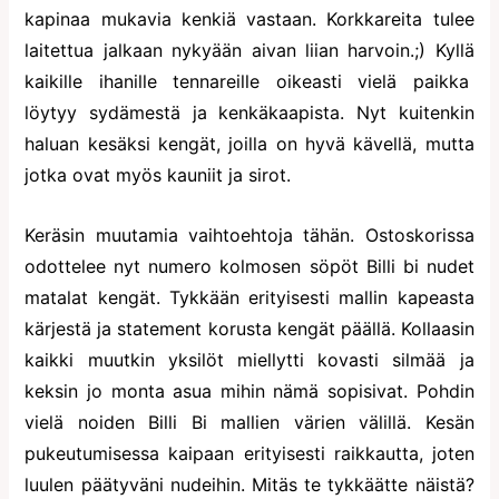
kapinaa mukavia kenkiä vastaan. Korkkareita tulee
laitettua jalkaan nykyään aivan liian harvoin.;) Kyllä
kaikille ihanille tennareille oikeasti vielä paikka
löytyy sydämestä ja kenkäkaapista. Nyt kuitenkin
haluan kesäksi kengät, joilla on hyvä kävellä, mutta
jotka ovat myös kauniit ja sirot.
Keräsin muutamia vaihtoehtoja tähän. Ostoskorissa
odottelee nyt numero kolmosen söpöt Billi bi nudet
matalat kengät. Tykkään erityisesti mallin kapeasta
kärjestä ja statement korusta kengät päällä. Kollaasin
kaikki muutkin yksilöt miellytti kovasti silmää ja
keksin jo monta asua mihin nämä sopisivat. Pohdin
vielä noiden Billi Bi mallien värien välillä. Kesän
pukeutumisessa kaipaan erityisesti raikkautta, joten
luulen päätyväni nudeihin. Mitäs te tykkäätte näistä?