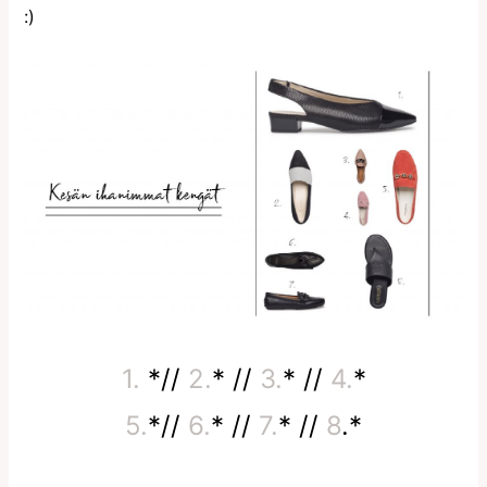
:)
1.
*//
2.
* //
3.
* //
4.
*
5.
*//
6.
* //
7.
* //
8
.*