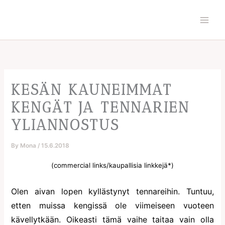
Skip
to
content
KESÄN KAUNEIMMAT
KENGÄT JA TENNARIEN
YLIANNOSTUS
By
Mona
/
15.6.2018
(commercial links/kaupallisia linkkejä*)
Olen aivan lopen kyllästynyt tennareihin. Tuntuu,
etten muissa kengissä ole viimeiseen vuoteen
kävellytkään. Oikeasti tämä vaihe taitaa vain olla