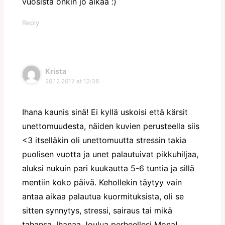
vuosista onkin jo aikaa :)
Reply
Krista
20.12.2017 at 12:36
Ihana kaunis sinä! Ei kyllä uskoisi että kärsit
unettomuudesta, näiden kuvien perusteella siis
<3 itselläkin oli unettomuutta stressin takia
puolisen vuotta ja unet palautuivat pikkuhiljaa,
aluksi nukuin pari kuukautta 5-6 tuntia ja sillä
mentiin koko päivä. Kehollekin täytyy vain
antaa aikaa palautua kuormituksista, oli se
sitten synnytys, stressi, sairaus tai mikä
tahansa. Ihanaa Joulua perheellesi Mona!