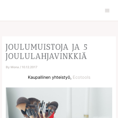
Skip
to
content
JOULUMUISTOJA JA 5
JOULULAHJAVINKKIÄ
By
Mona
/
10.12.2017
Kaupallinen yhteistyö,
Ecotools