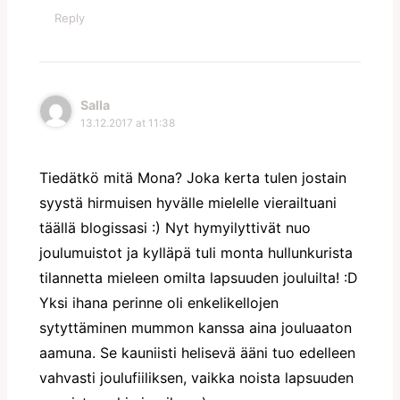
Reply
Salla
13.12.2017 at 11:38
Tiedätkö mitä Mona? Joka kerta tulen jostain
syystä hirmuisen hyvälle mielelle vierailtuani
täällä blogissasi :) Nyt hymyilyttivät nuo
joulumuistot ja kylläpä tuli monta hullunkurista
tilannetta mieleen omilta lapsuuden jouluilta! :D
Yksi ihana perinne oli enkelikellojen
sytyttäminen mummon kanssa aina jouluaaton
aamuna. Se kauniisti helisevä ääni tuo edelleen
vahvasti joulufiiliksen, vaikka noista lapsuuden