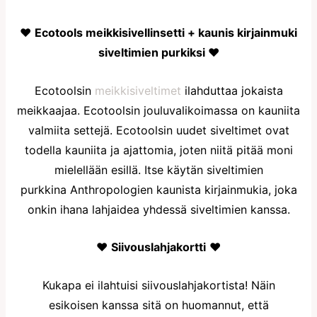
♥
Ecotools meikkisivellinsetti + kaunis kirjainmuki
siveltimien purkiksi ♥
Ecotoolsin
meikkisiveltimet
ilahduttaa jokaista
meikkaajaa. Ecotoolsin jouluvalikoimassa on kauniita
valmiita settejä. Ecotoolsin uudet siveltimet ovat
todella kauniita ja ajattomia, joten niitä pitää moni
mielellään esillä. Itse käytän siveltimien
purkkina Anthropologien kaunista kirjainmukia, joka
onkin ihana lahjaidea yhdessä siveltimien kanssa.
♥
Siivouslahjakortti
♥
Kukapa ei ilahtuisi siivouslahjakortista! Näin
esikoisen kanssa sitä on huomannut, että