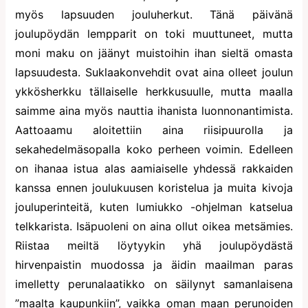
myös lapsuuden jouluherkut. Tänä päivänä
joulupöydän lempparit on toki muuttuneet, mutta
moni maku on jäänyt muistoihin ihan sieltä omasta
lapsuudesta. Suklaakonvehdit ovat aina olleet joulun
ykkösherkku tällaiselle herkkusuulle, mutta maalla
saimme aina myös nauttia ihanista luonnonantimista.
Aattoaamu aloitettiin aina riisipuurolla ja
sekahedelmäsopalla koko perheen voimin. Edelleen
on ihanaa istua alas aamiaiselle yhdessä rakkaiden
kanssa ennen joulukuusen koristelua ja muita kivoja
jouluperinteitä, kuten lumiukko -ohjelman katselua
telkkarista. Isäpuoleni on aina ollut oikea metsämies.
Riistaa meiltä löytyykin yhä joulupöydästä
hirvenpaistin muodossa ja äidin maailman paras
imelletty perunalaatikko on säilynyt samanlaisena
”maalta kaupunkiin”, vaikka oman maan perunoiden