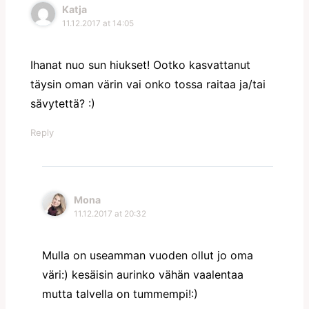
Katja
11.12.2017 at 14:05
Ihanat nuo sun hiukset! Ootko kasvattanut
täysin oman värin vai onko tossa raitaa ja/tai
sävytettä? :)
Reply
Mona
11.12.2017 at 20:32
Mulla on useamman vuoden ollut jo oma
väri:) kesäisin aurinko vähän vaalentaa
mutta talvella on tummempi!:)