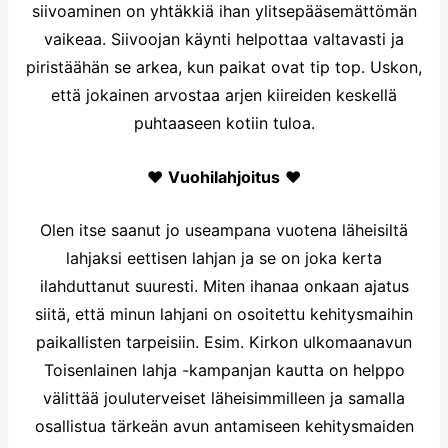
siivoaminen on yhtäkkiä ihan ylitsepääsemättömän
vaikeaa. Siivoojan käynti helpottaa valtavasti ja
piristäähän se arkea, kun paikat ovat tip top. Uskon,
että jokainen arvostaa arjen kiireiden keskellä
puhtaaseen kotiin tuloa.
♥
Vuohilahjoitus
♥
Olen itse saanut jo useampana vuotena läheisiltä
lahjaksi eettisen lahjan ja se on joka kerta
ilahduttanut suuresti. Miten ihanaa onkaan ajatus
siitä, että minun lahjani on osoitettu kehitysmaihin
paikallisten tarpeisiin. Esim. Kirkon ulkomaanavun
Toisenlainen lahja -kampanjan kautta on helppo
välittää jouluterveiset läheisimmilleen ja samalla
osallistua tärkeän avun antamiseen kehitysmaiden