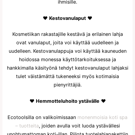
ihmisille.
♥
Kestovanulaput
♥
Kosmetiikan rakastajille kestävä ja erilainen lahja
ovat vanulaput, joita voi käyttää uudelleen ja
uudelleen. Kestovanulappuja voi käyttää kauneuden
hoidossa monessa käyttötarkoituksessa ja
hankkimalla käsityönä tehdyt kestovanulaput lahjaksi
tulet väistämättä tukeneeksi myös kotimaisia
pienyrittäjiä.
♥
Hemmotteluhoito ystävälle
♥
Ecotoolsilla on valikoimissaan
monenmoisia koti spa
– tuotteita
, joiden avulla voit luoda ystävällesi
unohtumattoman koti-illan. Piilota tuotelahjapakettiin