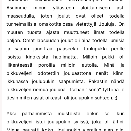
Asuimme minun yläasteen aloittamiseen asti
maaseudulla, joten joulut ovat olleet todella
tunnelmallisia omakotitalossa vietettyjä Jouluja. On
muuten tuosta ajasta muuttuneet ilmat todella
paljon. Omat lapsuuden joulut oli aina todella lumisia
ja saatiin jännittää pääseekö Joulupukki perille
isoista kinoksista huolimatta. Milloin pukki oli
liikenteessä poroilla milloin autolla. Minä ja
pikkuveljeni odotettiin jouluaattona nenät kiinni
ikkunassa joulupukin saapumista. Rakastin nähdä
pikkuveljen riemua jouluna. Itsehän ”isona” tyttönä jo
tiesin miten asiat oikeasti oli joulupukin suhteen. ;)
Yksi parhaimmista muistoista onkin se, kun
pikkuveljeni istui joulupukin sylissä, joka oli äitini.
Minua nauratti koko Joulupukin vierailun ajan niin,