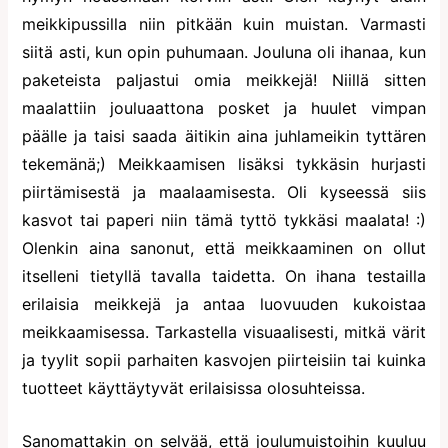
meikkipussilla niin pitkään kuin muistan. Varmasti
siitä asti, kun opin puhumaan. Jouluna oli ihanaa, kun
paketeista paljastui omia meikkejä! Niillä sitten
maalattiin jouluaattona posket ja huulet vimpan
päälle ja taisi saada äitikin aina juhlameikin tyttären
tekemänä;) Meikkaamisen lisäksi tykkäsin hurjasti
piirtämisestä ja maalaamisesta. Oli kyseessä siis
kasvot tai paperi niin tämä tyttö tykkäsi maalata! :)
Olenkin aina sanonut, että meikkaaminen on ollut
itselleni tietyllä tavalla taidetta. On ihana testailla
erilaisia meikkejä ja antaa luovuuden kukoistaa
meikkaamisessa. Tarkastella visuaalisesti, mitkä värit
ja tyylit sopii parhaiten kasvojen piirteisiin tai kuinka
tuotteet käyttäytyvät erilaisissa olosuhteissa.
Sanomattakin on selvää, että joulumuistoihin kuuluu