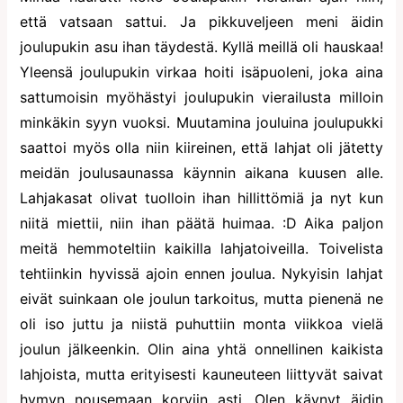
että vatsaan sattui. Ja pikkuveljeen meni äidin
joulupukin asu ihan täydestä. Kyllä meillä oli hauskaa!
Yleensä joulupukin virkaa hoiti isäpuoleni, joka aina
sattumoisin myöhästyi joulupukin vierailusta milloin
minkäkin syyn vuoksi. Muutamina jouluina joulupukki
saattoi myös olla niin kiireinen, että lahjat oli jätetty
meidän joulusaunassa käynnin aikana kuusen alle.
Lahjakasat olivat tuolloin ihan hillittömiä ja nyt kun
niitä miettii, niin ihan päätä huimaa. :D Aika paljon
meitä hemmoteltiin kaikilla lahjatoiveilla. Toivelista
tehtiinkin hyvissä ajoin ennen joulua. Nykyisin lahjat
eivät suinkaan ole joulun tarkoitus, mutta pienenä ne
oli iso juttu ja niistä puhuttiin monta viikkoa vielä
joulun jälkeenkin. Olin aina yhtä onnellinen kaikista
lahjoista, mutta erityisesti kauneuteen liittyvät saivat
hymyn nousemaan korviin asti. Olen käynyt äidin