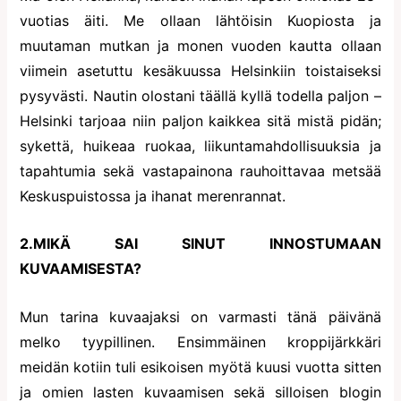
vuotias äiti. Me ollaan lähtöisin Kuopiosta ja
muutaman mutkan ja monen vuoden kautta ollaan
viimein asetuttu kesäkuussa Helsinkiin toistaiseksi
pysyvästi. Nautin olostani täällä kyllä todella paljon –
Helsinki tarjoaa niin paljon kaikkea sitä mistä pidän;
sykettä, huikeaa ruokaa, liikuntamahdollisuuksia ja
tapahtumia sekä vastapainona rauhoittavaa metsää
Keskuspuistossa ja ihanat merenrannat.
2.MIKÄ SAI SINUT INNOSTUMAAN
KUVAAMISESTA?
Mun tarina kuvaajaksi on varmasti tänä päivänä
melko tyypillinen. Ensimmäinen kroppijärkkäri
meidän kotiin tuli esikoisen myötä kuusi vuotta sitten
ja omien lasten kuvaamisen sekä silloisen blogin