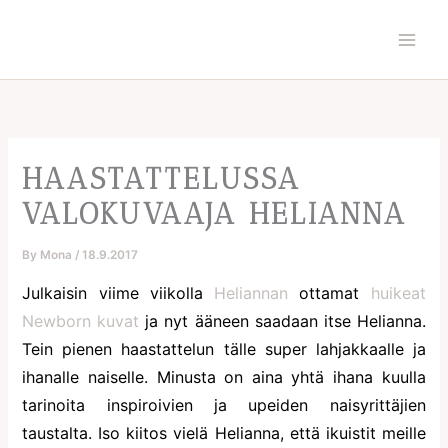
Skip
to
content
HAASTATTELUSSA
VALOKUVAAJA HELIANNA
By
Mona
/
18.9.2017
Julkaisin viime viikolla
Heliannan
ottamat
huikeat
Newborn kuvat
ja nyt ääneen saadaan itse Helianna.
Tein pienen haastattelun tälle super lahjakkaalle ja
ihanalle naiselle. Minusta on aina yhtä ihana kuulla
tarinoita inspiroivien ja upeiden naisyrittäjien
taustalta. Iso kiitos vielä Helianna, että ikuistit meille