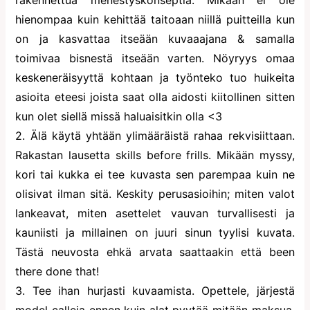
rakennettua menestyskonseptia. Mikään ei ole
hienompaa kuin kehittää taitoaan niillä puitteilla kun
on ja kasvattaa itseään kuvaaajana & samalla
toimivaa bisnestä itseään varten. Nöyryys omaa
keskeneräisyyttä kohtaan ja työnteko tuo huikeita
asioita eteesi joista saat olla aidosti kiitollinen sitten
kun olet siellä missä haluaisitkin olla <3
2. Älä käytä yhtään ylimääräistä rahaa rekvisiittaan.
Rakastan lausetta skills before frills. Mikään myssy,
kori tai kukka ei tee kuvasta sen parempaa kuin ne
olisivat ilman sitä. Keskity perusasioihin; miten valot
lankeavat, miten asettelet vauvan turvallisesti ja
kauniisti ja millainen on juuri sinun tyylisi kuvata.
Tästä neuvosta ehkä arvata saattaakin että been
there done that!
3. Tee ihan hurjasti kuvaamista. Opettele, järjestä