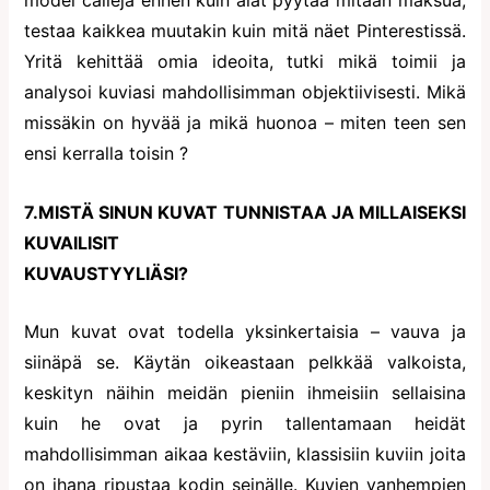
model calleja ennen kuin alat pyytää mitään maksua,
testaa kaikkea muutakin kuin mitä näet Pinterestissä.
Yritä kehittää omia ideoita, tutki mikä toimii ja
analysoi kuviasi mahdollisimman objektiivisesti. Mikä
missäkin on hyvää ja mikä huonoa – miten teen sen
ensi kerralla toisin ?
7.MISTÄ SINUN KUVAT TUNNISTAA JA MILLAISEKSI
KUVAILISIT
KUVAUSTYYLIÄSI?
Mun kuvat ovat todella yksinkertaisia – vauva ja
siinäpä se. Käytän oikeastaan pelkkää valkoista,
keskityn näihin meidän pieniin ihmeisiin sellaisina
kuin he ovat ja pyrin tallentamaan heidät
mahdollisimman aikaa kestäviin, klassisiin kuviin joita
on ihana ripustaa kodin seinälle. Kuvien vanhempien