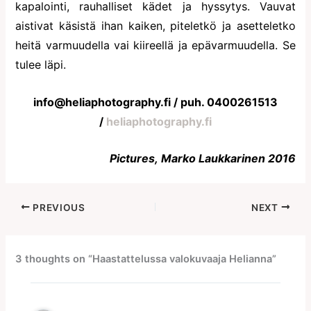
kapalointi, rauhalliset kädet ja hyssytys. Vauvat
aistivat käsistä ihan kaiken, piteletkö ja asetteletko
heitä varmuudella vai kiireellä ja epävarmuudella. Se
tulee läpi.
info@heliaphotography.fi / puh. 0400261513
/
heliaphotography.fi
Pictures, Marko Laukkarinen 2016
PREVIOUS
NEXT
3 thoughts on “Haastattelussa valokuvaaja Helianna”