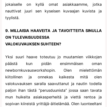
jokaiselle on kyllä omat asiakkaamme, jotka
nauttivat juuri sen kyseisen kuvaajan kuvista ja
tyylistä.
9. MILLAISIA HAAVEITA JA TAVOITTEITA SINULLA
ON TULEVAISUUDESSA
VALOKUVAUKSEN SUHTEEN?
Yksi suuri haave toteutuu jo muutamien viikkojen
päästä kun pidän ensimmäisen oman
newbornkuvausworkshopin. Olen mielettömän
kiitollinen ja onnekas kaikesta mitä olen
valokuvauksen saralla saavuttanut ja nautin todella
paljon ihan tästä “perusduunista” jossa saan tavata
mun huikeita asiakasperheitä ja viettä rentoa ja
sopivan kiireistä yrittäjä-äitielämää. Olen luonteeltani