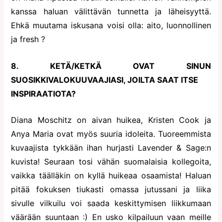
kanssa haluan välittävän tunnetta ja läheisyyttä.
Ehkä muutama iskusana voisi olla: aito, luonnollinen
ja fresh ?
8. KETÄ/KETKÄ OVAT SINUN
SUOSIKKIVALOKUUVAAJIASI, JOILTA SAAT ITSE
INSPIRAATIOTA?
Diana Moschitz on aivan huikea, Kristen Cook ja
Anya Maria ovat myös suuria idoleita. Tuoreemmista
kuvaajista tykkään ihan hurjasti Lavender & Sage:n
kuvista! Seuraan tosi vähän suomalaisia kollegoita,
vaikka täälläkin on kyllä huikeaa osaamista! Haluan
pitää fokuksen tiukasti omassa jutussani ja liika
sivulle vilkuilu voi saada keskittymisen liikkumaan
väärään suuntaan :) En usko kilpailuun vaan meille