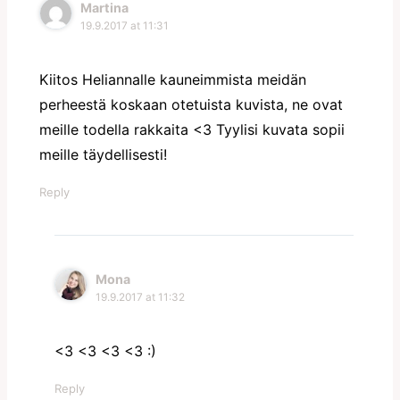
Martina
19.9.2017 at 11:31
Kiitos Heliannalle kauneimmista meidän
perheestä koskaan otetuista kuvista, ne ovat
meille todella rakkaita <3 Tyylisi kuvata sopii
meille täydellisesti!
Reply
Mona
19.9.2017 at 11:32
<3 <3 <3 <3 :)
Reply