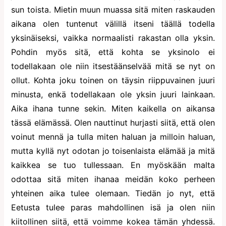
sun toista. Mietin muun muassa sitä miten raskauden
aikana olen tuntenut välillä itseni täällä todella
yksinäiseksi, vaikka normaalisti rakastan olla yksin.
Pohdin myös sitä, että kohta se yksinolo ei
todellakaan ole niin itsestäänselvää mitä se nyt on
ollut. Kohta joku toinen on täysin riippuvainen juuri
minusta, enkä todellakaan ole yksin juuri lainkaan.
Aika ihana tunne sekin. Miten kaikella on aikansa
tässä elämässä. Olen nauttinut hurjasti siitä, että olen
voinut mennä ja tulla miten haluan ja milloin haluan,
mutta kyllä nyt odotan jo toisenlaista elämää ja mitä
kaikkea se tuo tullessaan. En myöskään malta
odottaa sitä miten ihanaa meidän koko perheen
yhteinen aika tulee olemaan. Tiedän jo nyt, että
Eetusta tulee paras mahdollinen isä ja olen niin
kiitollinen siitä, että voimme kokea tämän yhdessä.