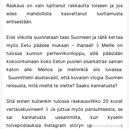
Raskaus on vain lujittanut rakkautta toiseen ja jos
edes mahdollista kasvattanut luottamusta
entisestään.
Ensi viikolla suunnataan taas Suomeen ja tällä kertaa
myös Eetu pääsee mukaan – ihanaa!! :) Meille on
tulossa kunnon perheviikonloppu, sillä päästään
kokoontumaan koko Eetun puolen sisarkatras saman
katon alle. Menoa ja meininkiä siis luvassa.
Suunnittelin alustavasti, että kuvaisin vlogia Suomen
reissusta, mitä mieltä te olette? Saako kannatusta?
Sitä ennen kuitenkin tulossa raskausviikko 20 kuvat
vertauskuvineen! :) Ja juttua myös parisuhteesta, se
sai kannatusta useammilta, kun kyselin
toivepostauksia Instagram storyn
(@
monasdailystyle
)