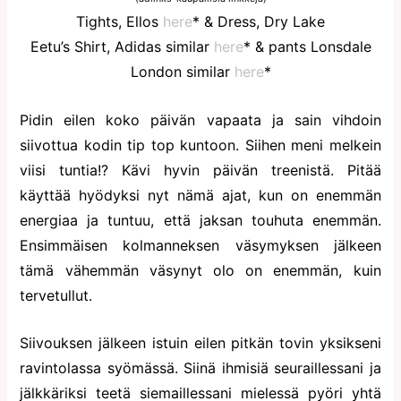
Tights, Ellos
here
* & Dress, Dry Lake
Eetu’s Shirt, Adidas similar
here
* & pants Lonsdale
London similar
here
*
Pidin eilen koko päivän vapaata ja sain vihdoin
siivottua kodin tip top kuntoon. Siihen meni melkein
viisi tuntia!? Kävi hyvin päivän treenistä. Pitää
käyttää hyödyksi nyt nämä ajat, kun on enemmän
energiaa ja tuntuu, että jaksan touhuta enemmän.
Ensimmäisen kolmanneksen väsymyksen jälkeen
tämä vähemmän väsynyt olo on enemmän, kuin
tervetullut.
Siivouksen jälkeen istuin eilen pitkän tovin yksikseni
ravintolassa syömässä. Siinä ihmisiä seuraillessani ja
jälkkäriksi teetä siemaillessani mielessä pyöri yhtä