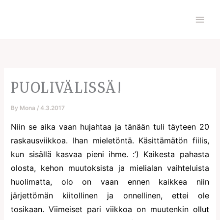
Skip
to
content
PUOLIVÄLISSÄ!
By
Mona
/
4.3.2017
Niin se aika vaan hujahtaa ja tänään tuli täyteen 20
raskausviikkoa. Ihan mieletöntä. Käsittämätön fiilis,
kun sisällä kasvaa pieni ihme. :’) Kaikesta pahasta
olosta, kehon muutoksista ja mielialan vaihteluista
huolimatta, olo on vaan ennen kaikkea niin
järjettömän kiitollinen ja onnellinen, ettei ole
tosikaan. Viimeiset pari viikkoa on muutenkin ollut