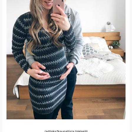
(adlinks*kaupallisia linkkejä)