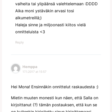
valheita tai ylipäänsä valehtelemaan :DDDD
Aika moni ystäväkin arvasi tosi
alkumetreillä;)
Haleja sinne ja miljoonasti kiitos vielä
onnitteluista <3
Reply
Hemppa
17.1.2017 at 15:57
Hei Mona! Ensinnäkin onnittelut raskaudesta :)
Mietin muuten monesti kun näen, että Salla on
kirjoittanut (?) tämän postauksen, että kun se
on kuitenkin kirjoitettu sinun kirjoittamaasi