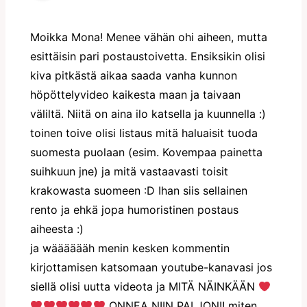
Moikka Mona! Menee vähän ohi aiheen, mutta
esittäisin pari postaustoivetta. Ensiksikin olisi
kiva pitkästä aikaa saada vanha kunnon
höpöttelyvideo kaikesta maan ja taivaan
väliltä. Niitä on aina ilo katsella ja kuunnella :)
toinen toive olisi listaus mitä haluaisit tuoda
suomesta puolaan (esim. Kovempaa painetta
suihkuun jne) ja mitä vastaavasti toisit
krakowasta suomeen :D Ihan siis sellainen
rento ja ehkä jopa humoristinen postaus
aiheesta :)
ja wääääääh menin kesken kommentin
kirjottamisen katsomaan youtube-kanavasi jos
siellä olisi uutta videota ja MITÄ NÄINKÄÄN
ONNEA NIIN PALJON!! miten