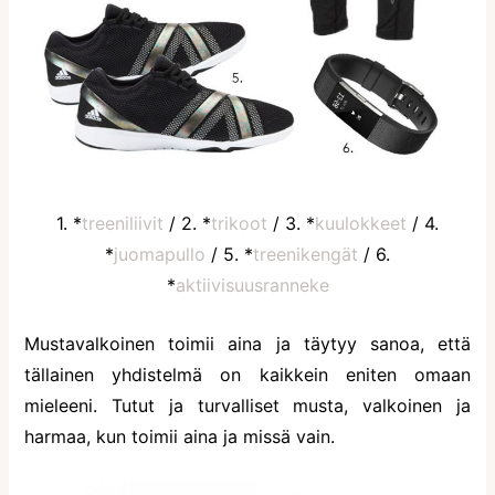
1. *
treeniliivit
/ 2. *
trikoot
/ 3. *
kuulokkeet
/ 4.
*
juomapullo
/ 5. *
treenikengät
/ 6.
*
aktiivisuusranneke
Mustavalkoinen toimii aina ja täytyy sanoa, että
tällainen yhdistelmä on kaikkein eniten omaan
mieleeni. Tutut ja turvalliset musta, valkoinen ja
harmaa, kun toimii aina ja missä vain.