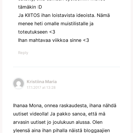
tämäkin :D
Ja KIITOS ihan loistavista ideoista. Nämä
menee heti omalle muistilistalle ja
toteutukseen <3
Ihan mahtavaa viikkoa sinne <3
Reply
Kristiina Maria
17.1.2017 at 13:28
Ihanaa Mona, onnea raskaudesta, ihana nähdä
uutiset videolla! Ja pakko sanoa, että mä
arvasin uutiset jo joulukuun alussa. Olen
yleensä aina ihan pihalla näistä bloggaajien