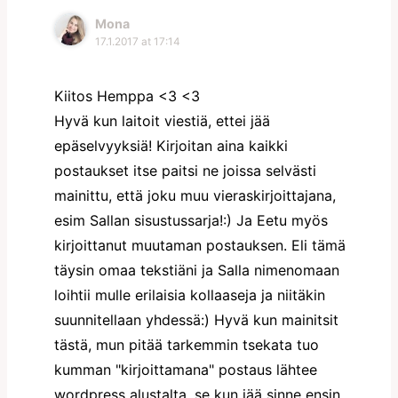
Mona
17.1.2017 at 17:14
Kiitos Hemppa <3 <3
Hyvä kun laitoit viestiä, ettei jää
epäselvyyksiä! Kirjoitan aina kaikki
postaukset itse paitsi ne joissa selvästi
mainittu, että joku muu vieraskirjoittajana,
esim Sallan sisustussarja!:) Ja Eetu myös
kirjoittanut muutaman postauksen. Eli tämä
täysin omaa tekstiäni ja Salla nimenomaan
loihtii mulle erilaisia kollaaseja ja niitäkin
suunnitellaan yhdessä:) Hyvä kun mainitsit
tästä, mun pitää tarkemmin tsekata tuo
kumman "kirjoittamana" postaus lähtee
wordpress alustalta, se kun jää sinne ensin