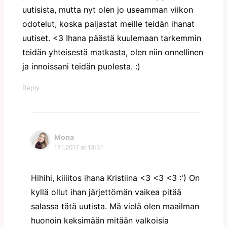
uutisista, mutta nyt olen jo useamman viikon
odotelut, koska paljastat meille teidän ihanat
uutiset. <3 Ihana päästä kuulemaan tarkemmin
teidän yhteisestä matkasta, olen niin onnellinen
ja innoissani teidän puolesta. :)
Reply
Mona
17.1.2017 at 13:31
Hihihi, kiiiitos ihana Kristiina <3 <3 <3 :') On
kyllä ollut ihan järjettömän vaikea pitää
salassa tätä uutista. Mä vielä olen maailman
huonoin keksimään mitään valkoisia