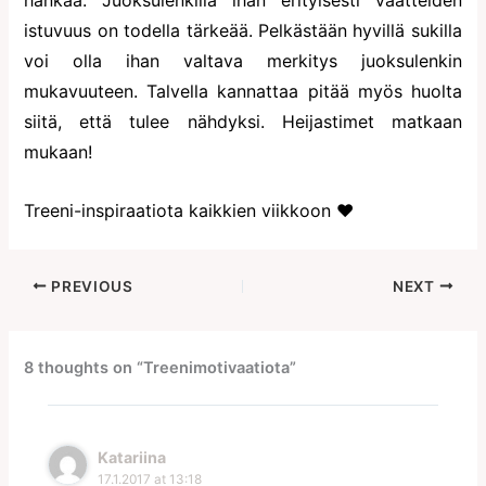
hankaa. Juoksulenkillä ihan erityisesti vaatteiden
istuvuus on todella tärkeää. Pelkästään hyvillä sukilla
voi olla ihan valtava merkitys juoksulenkin
mukavuuteen. Talvella kannattaa pitää myös huolta
siitä, että tulee nähdyksi. Heijastimet matkaan
mukaan!
Treeni-inspiraatiota kaikkien viikkoon ♥
PREVIOUS
NEXT
8 thoughts on “Treenimotivaatiota”
Katariina
17.1.2017 at 13:18