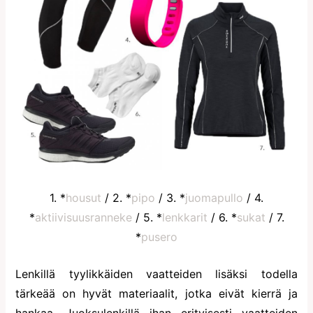
1. *
housut
/ 2. *
pipo
/ 3. *
juomapullo
/ 4.
*
aktiivisuusranneke
/ 5. *
lenkkarit
/ 6. *
sukat
/ 7.
*
pusero
Lenkillä tyylikkäiden vaatteiden lisäksi todella
tärkeää on hyvät materiaalit, jotka eivät kierrä ja