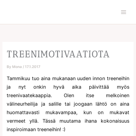
Skip
to
content
TREENIMOTIVAATIOTA
By
Mona
/
17.1.2017
Tammikuu tuo aina mukanaan uuden innon treeneihin
ja nyt onkin hyvä aika päivittää myös
treenivaatekaappia. Olen itse melkoinen
välineurheilija ja salille tai joogaan lähtö on aina
huomattavasti mukavampaa, kun on mukavat
vermeet yllä. Tässä muutama ihana kokonaisuus
inspiroimaan treeneihin! :)