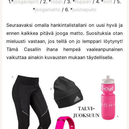
1.*
joogacaprit
/ 2. *
toppi
/ 3. *
huppari
/ 4. *
liivit
/ 5.
*
joogamatto
/ 6. *
juomapullo
Seuraavaksi omalla hankintalistallani on uusi hyvä ja
ennen kaikkea pitävä jooga matto. Suosituksia otan
mieluusti vastaan, jos teillä on jo lemppari löytynyt!
Tämä Casallin ihana hempeä vaaleanpunainen
vaikuttaa ainakin kuvausten mukaan täydelliselle.