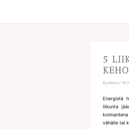
Skip
to
content
5 LI
KEHO
By
Mona
/
19.
Energistä 
liikunta j
kolmantena 
vähälle tai