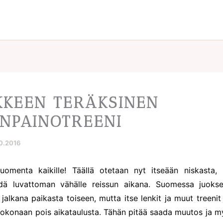
IKKEEN TERÄKSINEN
NPAINOTREENI
10.2016
huomenta kaikille! Täällä otetaan nyt itseään niskasta,
äädä luvattoman vähälle reissun aikana. Suomessa juoks
jalkana paikasta toiseen, mutta itse lenkit ja muut treenit 
 kokonaan pois aikataulusta. Tähän pitää saada muutos ja m