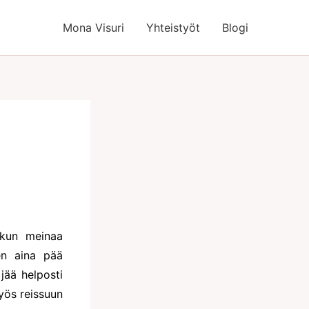
Mona Visuri
Yhteistyöt
Blogi
 kun meinaa
en aina pää
jää helposti
yös reissuun