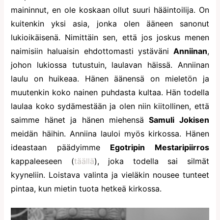
maininnut, en ole koskaan ollut suuri hääintoilija. On
kuitenkin yksi asia, jonka olen ääneen sanonut
lukioikäisenä. Nimittäin sen, että jos joskus menen
naimisiin haluaisin ehdottomasti ystäväni
Anniinan
,
johon lukiossa tutustuin, laulavan häissä. Anniinan
laulu on huikeaa. Hänen äänensä on mieletön ja
muutenkin koko nainen puhdasta kultaa. Hän todella
laulaa koko sydämestään ja olen niin kiitollinen, että
saimme hänet ja hänen miehensä
Samuli Jokisen
meidän häihin. Anniina lauloi myös kirkossa. Hänen
ideastaan päädyimme
Egotripin Mestaripiirros
kappaleeseen (
täällä
), joka todella sai silmät
kyyneliin. Loistava valinta ja vieläkin nousee tunteet
pintaa, kun mietin tuota hetkeä kirkossa.