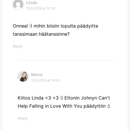
Linda
10.8.2016 at 10:16
Onnea! :) mihin biisiin lopulta päädyitte
tanssimaan häätanssinne?
Reply
Mona
10.8.2016 at 10:42
Kiitos Linda <3 <3 :) Eltonin Johnyn Can't
Help Falling in Love With You päädyttiin :)
Reply