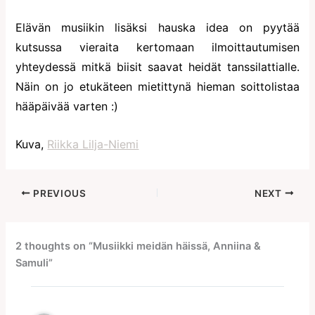
Elävän musiikin lisäksi hauska idea on pyytää
kutsussa vieraita kertomaan ilmoittautumisen
yhteydessä mitkä biisit saavat heidät tanssilattialle.
Näin on jo etukäteen mietittynä hieman soittolistaa
hääpäivää varten :)
Kuva,
Riikka Lilja-Niemi
PREVIOUS
NEXT
2 thoughts on “Musiikki meidän häissä, Anniina &
Samuli”