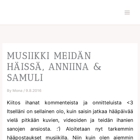
Skip
to
content
MUSIIKKI MEIDÄN
HÄISSÄ, ANNIINA &
SAMULI
By
Mona
/
9.8.2016
Kiitos ihanat kommenteista ja onnitteluista <3
Itselläni on sellainen olo, kuin saisin jatkaa hääpäivää
vielä pitkään kuvien, videoiden ja teidän ihanien
sanojen ansiosta. :’) Aloitetaan nyt tarkemmin
hääpostaukset musiikilla. Niin kuin olen aiemmin