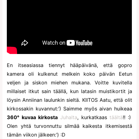
En itseasiassa tiennyt hääpäivänä, että gopro
kamera oli kulkenut melkein koko päivän Eetun
veljen ja siskon miehen mukana. Voitte kuvitella
millaiset itkut sain täällä, kun latasin muistikortit ja
löysin Anniinan laulunkin sieltä. KIITOS Aatu, että olit
kirkossakin kuvannut:’) Saimme myös aivan huikeaa
360° kuvaa kirkosta
Juhalta
, kurkatkaas
täältä
!! :)
Olen yhtä turvonnuttu silmää kaikesta itkemisestä
tämän viikon jälkeen:’) :D