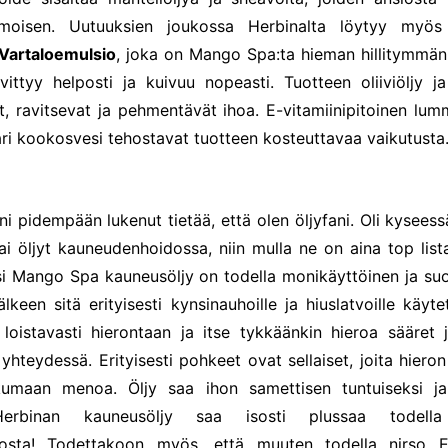
hmoisen. Uutuuksien joukossa Herbinalta löytyy myö
 Vartaloemulsio
, joka on Mango Spa:ta hieman hillitymmän
ittyy helposti ja kuivuu nopeasti. Tuotteen oliiviöljy j
t, ravitsevat ja pehmentävät ihoa. E-vitamiinipitoinen lu
i kookosvesi tehostavat tuotteen kosteuttavaa vaikutusta
i pidempään lukenut tietää, että olen öljyfani. Oli kyseess
tai öljyt kauneudenhoidossa, niin mulla ne on aina top lista
i Mango Spa kauneusöljy on todella monikäyttöinen ja suos
älkeen sitä erityisesti kynsinauhoille ja hiuslatvoille käyt
loistavasti hierontaan ja itse tykkäänkin hieroa sääret j
 yhteydessä. Erityisesti pohkeet ovat sellaiset, joita hiero
umaan menoa. Öljy saa ihon samettisen tuntuiseksi ja
Herbinan kauneusöljy saa isosti plussaa todella
osta! Todettakoon myös, että muuten todella nirso E