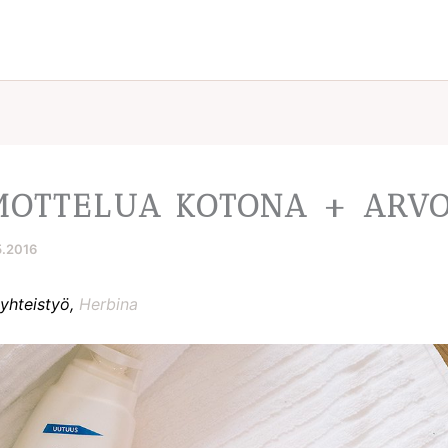
OTTELUA KOTONA + ARV
5.2016
 yhteistyö,
Herbina