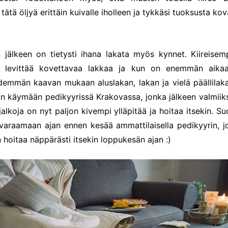
ätä öljyä erittäin kuivalle iholleen ja tykkäsi tuoksusta kova
 jälkeen on tietysti ihana lakata myös kynnet. Kiireisem
ttä levittää kovettavaa lakkaa ja kun on enemmän aika
mmän kaavan mukaan aluslakan, lakan ja vielä päällilaka
uin käymään pedikyyrissä Krakovassa, jonka jälkeen valmiiksi
 jalkoja on nyt paljon kivempi ylläpitää ja hoitaa itsekin. Suo
varaamaan ajan ennen kesää ammattilaisella pedikyyrin, j
hoitaa näppärästi itsekin loppukesän ajan :)