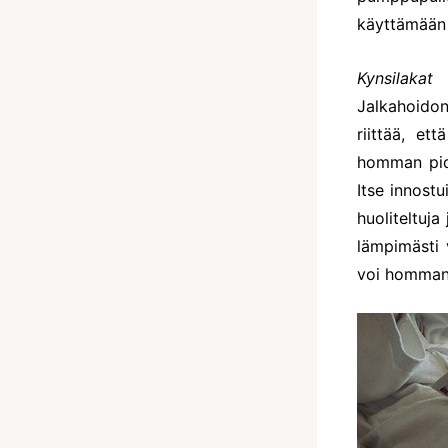
käyttämään t
Kynsilakat
Jalkahoidon
riittää, e
homman pide
Itse innost
huoliteltuja
lämpimästi 
voi homman 