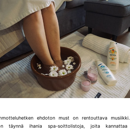
mmotteluhetken ehdoton must on rentouttava musiikki.
n täynnä ihania spa-soittolistoja, joita kannattaa