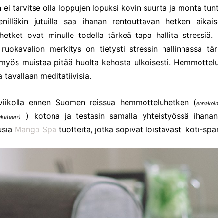
en ei tarvitse olla loppujen lopuksi kovin suurta ja monta tun
nilläkin jutuilla saa ihanan rentouttavan hetken aikais
etket ovat minulle todella tärkeä tapa hallita stressiä. 
n ruokavalion merkitys on tietysti stressin hallinnassa tä
myös muistaa pitää huolta kehosta ulkoisesti. Hemmottel
tavallaan meditatiivisia.
 viikolla ennen Suomen reissua hemmotteluhetken (
ennakoi
) kotona ja testasin samalla yhteistyössä ihanan
ukäteen;)
usia
Mango Spa
tuotteita, jotka sopivat loistavasti koti-sp