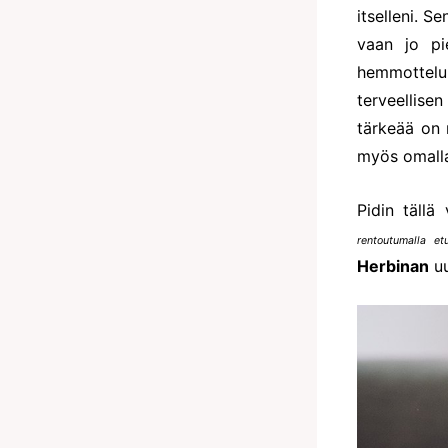
itselleni. S
vaan jo pie
hemmotteluh
terveellise
tärkeää on 
myös omalla 
Pidin tällä
rentoutumalla et
Herbinan
u