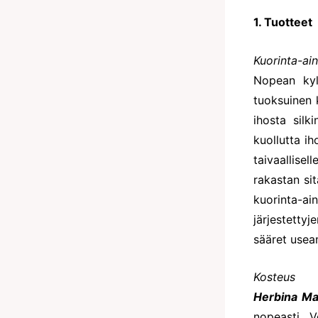
1. Tuotteet
Kuorinta-ai
Nopean kyl
tuoksuinen 
ihosta sil
kuollutta i
taivaallise
rakastan si
kuorinta-ai
järjestetty
sääret usea
Kosteus
Herbina Ma
nopeasti. V