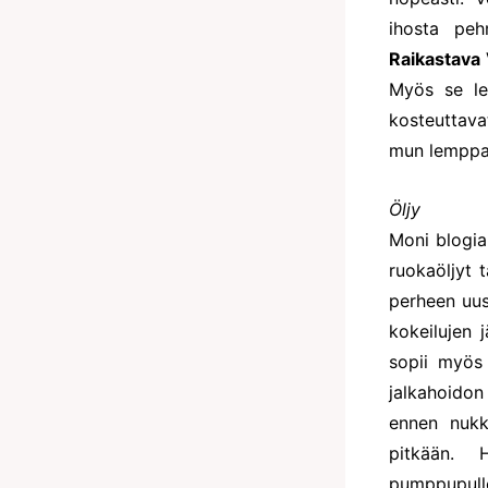
ihosta pe
Raikastava
Myös se lev
kosteuttava
mun lemppar
Öljy
Moni blogian
ruokaöljyt 
perheen uus
kokeilujen j
sopii myös 
jalkahoidon
ennen nukk
pitkään. 
pumppupull