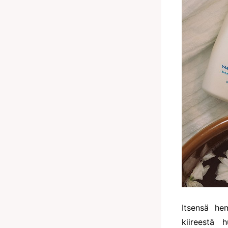
Itsensä he
kiireestä
h