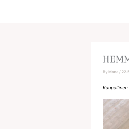
Skip
to
content
HEMM
By
Mona
/
22.
Kaupallinen