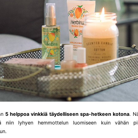
än
5 helppoa vinkkiä täydelliseen spa-hetkeen kotona
. N
ää niin lyhyen hemmottelun luomiseen kuin vähän pi
un.