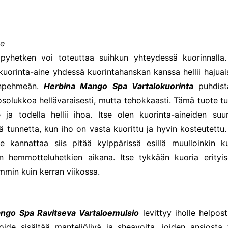
ne
pyhetken voi toteuttaa suihkun yhteydessä kuorinnalla. 
kuorinta-aine yhdessä kuorintahanskan kanssa hellii hajuais
kinpehmeän.
Herbina Mango Spa Vartalokuorinta
puhdista
hosolukkoa hellävaraisesti, mutta tehokkaasti. Tämä tuote t
lle ja todella hellii ihoa. Itse olen kuorinta-aineiden suur
tä tunnetta, kun iho on vasta kuorittu ja hyvin kosteutett
ne kannattaa siis pitää kylppärissä esillä muulloinkin k
jen hemmotteluhetkien aikana. Itse tykkään kuoria erityise
mmin kuin kerran viikossa.
ngo Spa Ravitseva Vartaloemulsio
levittyy iholle helpost
oide sisältää manteliöljyä ja sheavoita, joiden ansiosta