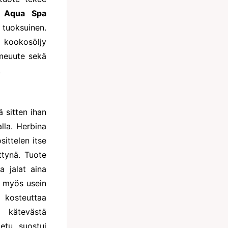
s
Aqua Spa
 tuoksuinen.
a kookosöljy
mmeuute sekä
.
ä sitten ihan
lla. Herbina
ittelen itse
ettynä. Tuote
a jalat aina
n myös usein
 kosteuttaa
 kätevästä
etu suostui