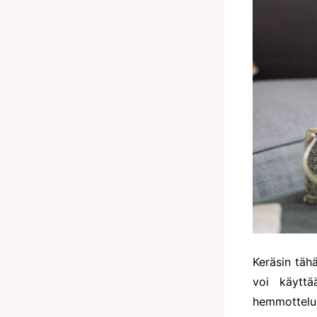
Keräsin täh
voi käytt
hemmottelu