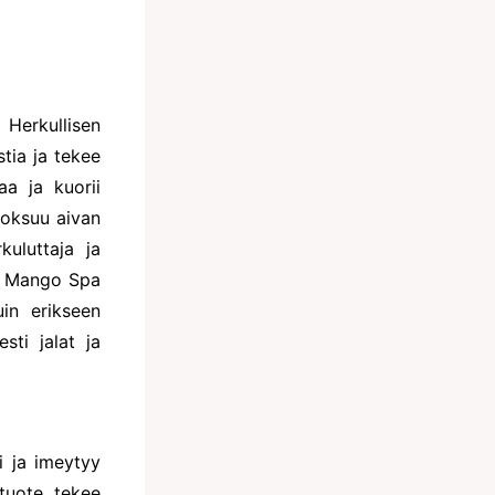
Herkullisen
tia ja tekee
a ja kuorii
uoksuu aivan
kuluttaja ja
u. Mango Spa
uin erikseen
sti jalat ja
i ja imeytyy
 tuote tekee