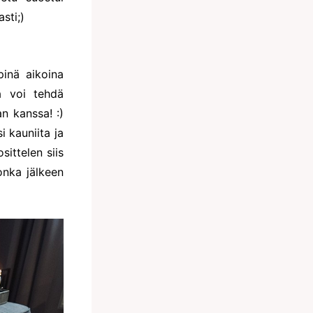
sti;)
pinä aikoina
a voi tehdä
n kanssa! :)
 kauniita ja
sittelen siis
onka jälkeen