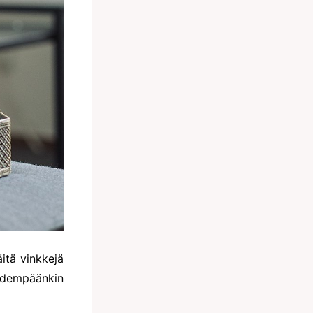
äitä vinkkejä
dempäänkin