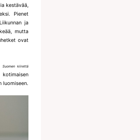
tia kestävää,
eksi. Pienet
Liikunnan ja
rkeää, mutta
uhetket ovat
n Suomen kiirettä
 kotimaisen
an luomiseen.