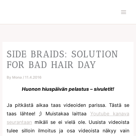
Skip
to
content
SIDE BRAIDS: SOLUTION
FOR BAD HAIR DAY
By
Mona
/
11.4.2016
Huonon hiuspäivän pelastus – sivuletit!
Ja pitkästä aikaa taas videoiden parissa. Tästä se
taas lähtee! ;) Muistakaa laittaa
Youtube kanava
seurantaan
mikäli se ei vielä ole. Uusista videoista
tulee silloin ilmoitus ja osa videoista näkyy vain