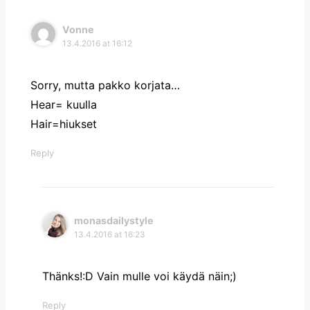
Vonne
13.4.2016 at 16:12
Sorry, mutta pakko korjata…
Hear= kuulla
Hair=hiukset
Reply
monasdailystyle
13.4.2016 at 16:23
Thänks!:D Vain mulle voi käydä näin;)
Reply