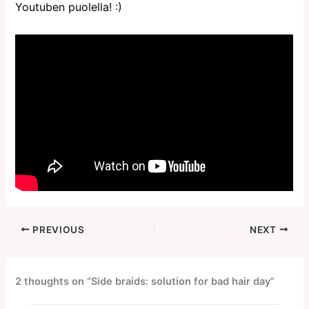
Youtuben puolella! :)
PREVIOUS
NEXT
2 thoughts on “Side braids: solution for bad hair day”