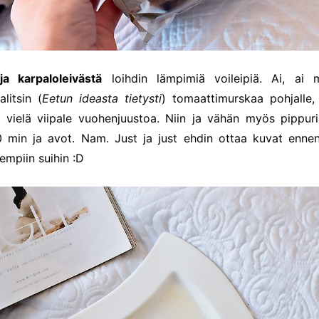
ja karpaloleivästä
loihdin lämpimiä voileipiä. Ai, ai m
alitsin (
Eetun ideasta tietysti
) tomaattimurskaa pohjalle, 
 vielä viipale vuohenjuustoa. Niin ja vähän myös pippuri
0 min ja avot. Nam. Just ja just ehdin ottaa kuvat enn
empiin suihin :D