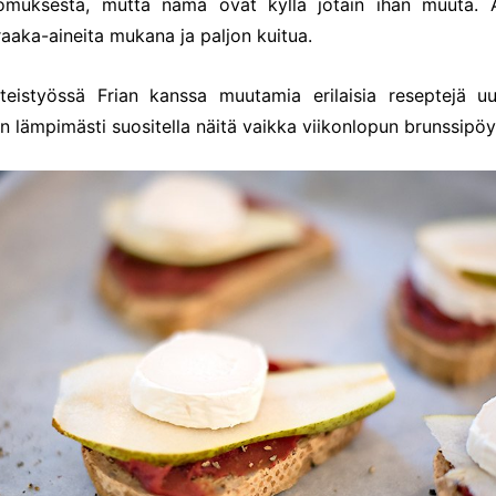
uomuksesta, mutta nämä ovat kyllä jotain ihan muuta. A
 raaka-aineita mukana ja paljon kuitua.
teistyössä Frian kanssa muutamia erilaisia reseptejä uu
n lämpimästi suositella näitä vaikka viikonlopun brunssipöy