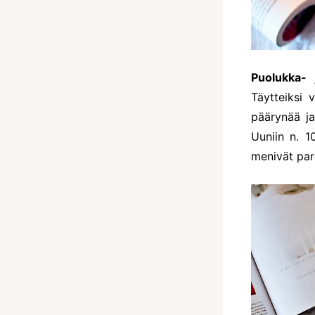
Puolukka- 
Täytteiksi v
päärynää ja
Uuniin n. 1
menivät par