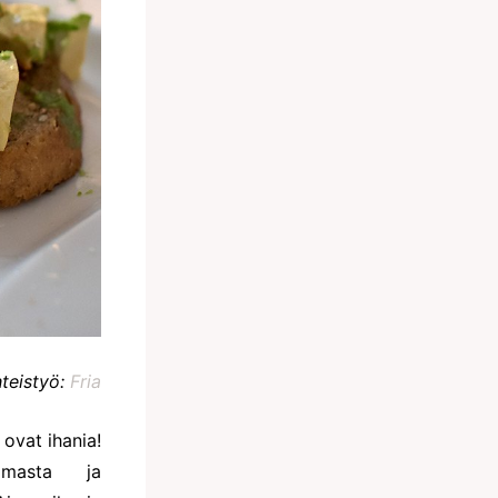
hteistyö:
Fria
 ovat ihania!
omasta ja