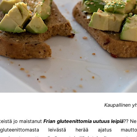
Kaupallinen y
eistä jo maistanut
Frian gluteenittomia uutuus leipiä
?? Ne
gluteenittomasta leivästä herää ajatus mautt