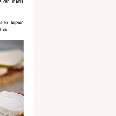
ivan ihania
sien leipien
tään.