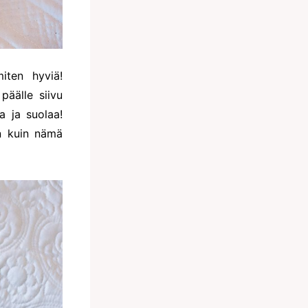
iten hyviä!
päälle siivu
a ja suolaa!
en kuin nämä