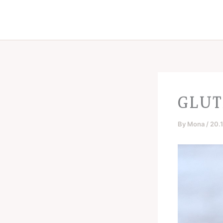
Skip
to
content
GLUT
By
Mona
/
20.