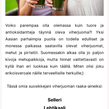
Voiko parempaa olla olemassa kuin tuore ja
antioksidantteja täynnä oleva viherjuoma?! Yksi
Aasian parhaimpia puolia on todella edulliset ja
monessa paikassa saatavilla olevat viherjuomat,
mehut ja pirtelöt. Suomessakin alkaa olla jo paljon
kivoja mehupaikkoja, mutta hinnat valitettavasti on
kyllä ihan eri luokkaa kuin täällä. Miten olisi joku
erikoisveroale näille terveellisille herkuille;)
Tässä omia suosikkejani viherjuoman raaka-aineiksi:
Selleri
Lehtikaali