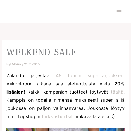
Skip
to
content
WEEKEND SALE
By
Mona
/
21.2.2015
Zalando järjestää
48 tunnin supertarjouksen
.
Viikonlopun aikana saa aletuotteista vielä
20%
lisäalen
! Kaikki kampanjan tuotteet löytyvät
täältä
.
Kamppis on todella nimensä mukaisesti super, sillä
joukossa on paljon valinnanvaraa. Joukosta löytyy
mm. Topshopin
farkkushortsit
mukavalla alella! :)