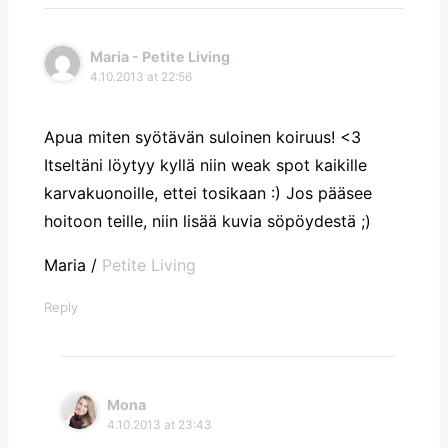
Maria - Petite Living
4.10.2013 at 22:56
Apua miten syötävän suloinen koiruus! <3
Itseltäni löytyy kyllä niin weak spot kaikille
karvakuonoille, ettei tosikaan :) Jos pääsee
hoitoon teille, niin lisää kuvia söpöydestä ;)
Maria /
Petite Living
Reply
Mona
4.10.2013 at 23:43