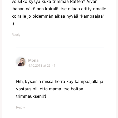
voisitko kysyä kuka trimmaa Raffen? Aivan
ihanan näköinen koiruli! Itse ollaan etitty omalle
koiralle jo pidemmän aikaa hyvää “kampaajaa”
:)
Reply
Mona
4.10.2013 at 23:41
Hih, kysäisin missä herra käy kampaajalla ja
vastaus oli, että mama itse hoitaa
trimmauksen!!:)
Reply