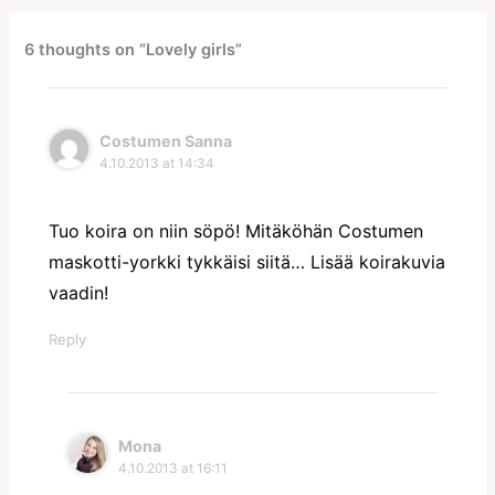
6 thoughts on “Lovely girls”
Costumen Sanna
4.10.2013 at 14:34
Tuo koira on niin söpö! Mitäköhän Costumen
maskotti-yorkki tykkäisi siitä… Lisää koirakuvia
vaadin!
Reply
Mona
4.10.2013 at 16:11