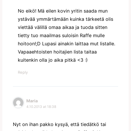
No eikö! Mä eilen kovin yritin saada mun
ystävää ymmärtämään kuinka tärkeetä olis
viettää välillä omaa aikaa ja tuoda sitten
tietty tuo maailmas suloisin Raffe mulle
hoitoon!;D Lupasi ainakin laittaa mut listalle.
Vapaaehtoisten hoitajien lista taitaa
kuitenkin olla jo aika pitkä <3 :)
Reply
Maria
4.10.2013 at 18:38
Nyt on ihan pakko kysyä, että tiedätkö tai