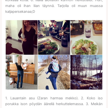
korkeaa kotia. 6. Illalla aloiteltiin kunnon herkuttelut. Huh,
maha oli ihan liian täynnä. Tarjolla oli muun muassa
kaljapersekanaa;D
1. Lauantain asu (Zaran harmaa mekko). 2. Koko iso
porukka ison pöydän äärellä herkuttelemassa. 3. Meikän