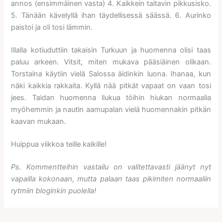
annos (ensimmäinen vasta) 4. Kaikkein taitavin pikkusisko.
5. Tänään kävelyllä ihan täydellisessä säässä. 6. Aurinko
paistoi ja oli tosi lämmin.
Illalla kotiuduttiin takaisin Turkuun ja huomenna olisi taas
paluu arkeen. Vitsit, miten mukava pääsiäinen olikaan.
Torstaina käytiin vielä Salossa äidinkin luona. Ihanaa, kun
näki kaikkia rakkaita. Kyllä nää pitkät vapaat on vaan tosi
jees. Taidan huomenna liukua töihin hiukan normaalia
myöhemmin ja nautin aamupalan vielä huomennakin pitkän
kaavan mukaan.
Huippua viikkoa teille kaikille!
Ps. Kommentteihin vastailu on valitettavasti jäänyt nyt
vapailla kokonaan, mutta palaan taas pikimiten normaaliin
rytmiin bloginkin puolella!