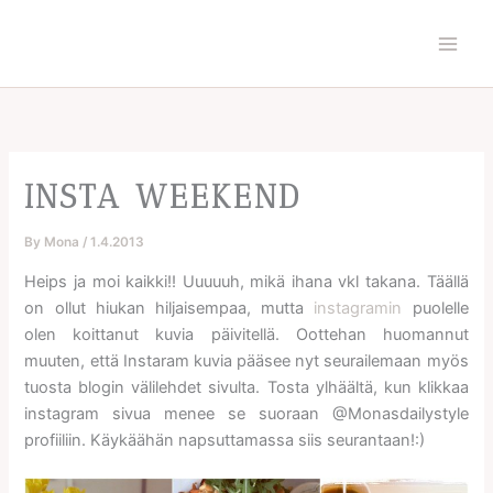
Skip
to
content
INSTA WEEKEND
By
Mona
/
1.4.2013
Heips ja moi kaikki!! Uuuuuh, mikä ihana vkl takana. Täällä
on ollut hiukan hiljaisempaa, mutta
instagramin
puolelle
olen koittanut kuvia päivitellä. Oottehan huomannut
muuten, että Instaram kuvia pääsee nyt seurailemaan myös
tuosta blogin välilehdet sivulta. Tosta ylhäältä, kun klikkaa
instagram sivua menee se suoraan @Monasdailystyle
profiiliin. Käykäähän napsuttamassa siis seurantaan!:)