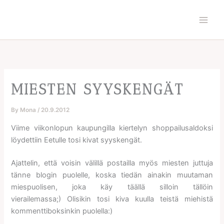
Skip
to
content
MIESTEN SYYSKENGÄT
By
Mona
/
20.9.2012
Viime viikonlopun kaupungilla kiertelyn shoppailusaldoksi
löydettiin Eetulle tosi kivat syyskengät.
Ajattelin, että voisin välillä postailla myös miesten juttuja
tänne blogin puolelle, koska tiedän ainakin muutaman
miespuolisen, joka käy täällä silloin tällöin
vierailemassa;) Olisikin tosi kiva kuulla teistä miehistä
kommenttiboksinkin puolella:)