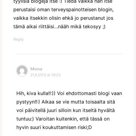
tyylisiä blogeja itse :) Tiedä vaikka hän itse
perustaisi oman terveyspainotteisen blogin,
vaikka itsekkin olisin ehkä jo perustanut jos
tämä aikai riittäisi…nääh mikä tekosyy ;)
Reply
Mona
21.9.2012 at 19:23
Hih, kiva kulla!!:)) Voi ehdottomasti blogi vaan
pystyyn!!:) Aikaa se vie mutta toisaalta sitä
voi päivitellä juuri silloin kun itseltä hyvältä
tuntuu:) Varoitan kuitenkin, että tässä on
hyvin suuri koukuttamisen riski;D