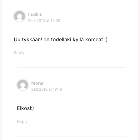
ihaliini
20.9.2012 at 14:08
Uu tykkään! on todellaki kyllä komeat :)
Reply
Mona
21.9.2012 at 19:19
Eikös!:)
Reply