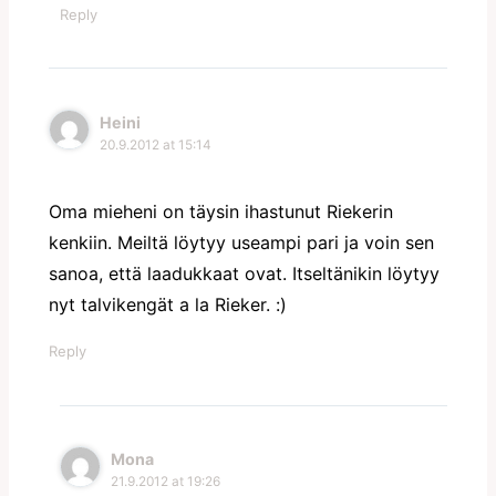
Reply
Heini
20.9.2012 at 15:14
Oma mieheni on täysin ihastunut Riekerin
kenkiin. Meiltä löytyy useampi pari ja voin sen
sanoa, että laadukkaat ovat. Itseltänikin löytyy
nyt talvikengät a la Rieker. :)
Reply
Mona
21.9.2012 at 19:26