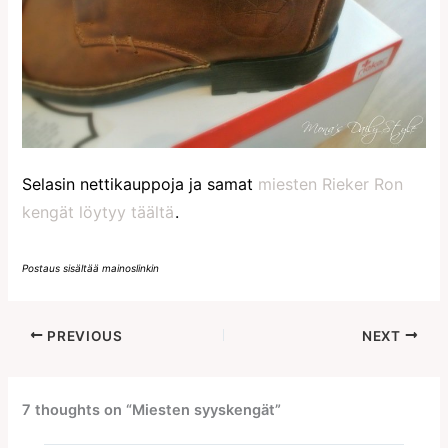
Selasin nettikauppoja ja samat
miesten Rieker Ron
kengät löytyy täältä
.
Postaus sisältää mainoslinkin
PREVIOUS
NEXT
7 thoughts on “Miesten syyskengät”