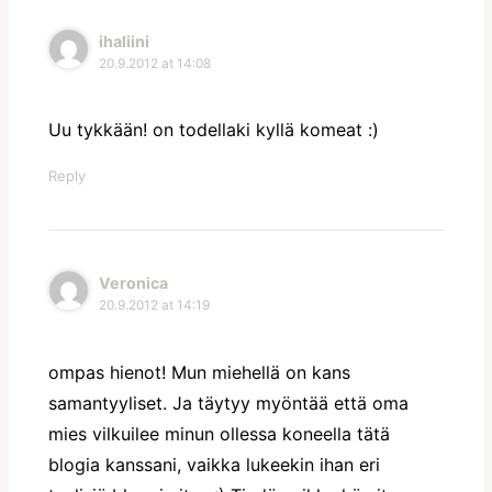
ihaliini
20.9.2012 at 14:08
Uu tykkään! on todellaki kyllä komeat :)
Reply
Veronica
20.9.2012 at 14:19
ompas hienot! Mun miehellä on kans
samantyyliset. Ja täytyy myöntää että oma
mies vilkuilee minun ollessa koneella tätä
blogia kanssani, vaikka lukeekin ihan eri