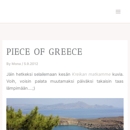
Skip
to
content
PIECE OF GREECE
By
Mona
/
5.9.2012
Jäin hetkeksi selailemaan kesän
Kreikan matkamme
kuvia.
Voih, voisin palata muutamaksi päiväksi takaisin taas
lämpimään….;)