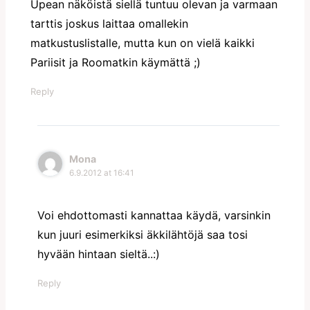
Upean näköistä siellä tuntuu olevan ja varmaan
tarttis joskus laittaa omallekin
matkustuslistalle, mutta kun on vielä kaikki
Pariisit ja Roomatkin käymättä ;)
Reply
Mona
6.9.2012 at 16:41
Voi ehdottomasti kannattaa käydä, varsinkin
kun juuri esimerkiksi äkkilähtöjä saa tosi
hyvään hintaan sieltä..:)
Reply