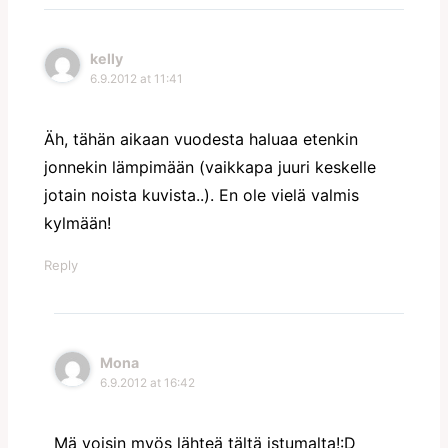
kelly
6.9.2012 at 11:41
Äh, tähän aikaan vuodesta haluaa etenkin
jonnekin lämpimään (vaikkapa juuri keskelle
jotain noista kuvista..). En ole vielä valmis
kylmään!
Reply
Mona
6.9.2012 at 16:42
Mä voisin myös lähteä tältä istumalta!:D