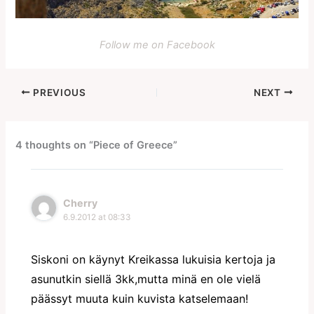
Follow me on Facebook
PREVIOUS
NEXT
4 thoughts on “Piece of Greece”
Cherry
6.9.2012 at 08:33
Siskoni on käynyt Kreikassa lukuisia kertoja ja
asunutkin siellä 3kk,mutta minä en ole vielä
päässyt muuta kuin kuvista katselemaan!