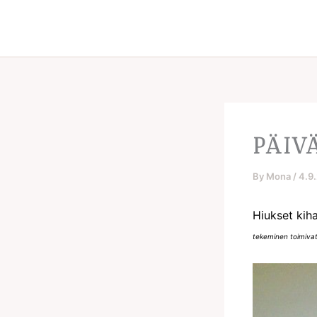
Skip
to
content
PÄIV
By
Mona
/
4.9
Hiukset kiha
tekeminen toimiva