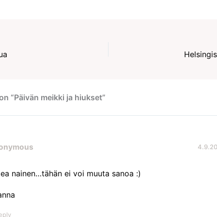
ua
Helsingi
on “Päivän meikki ja hiukset”
onymous
4.9.20
ea nainen…tähän ei voi muuta sanoa :)
anna
eply