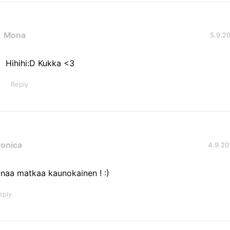
Mona
5.9.20
Hihihi:D Kukka <3
Reply
ronica
4.9.20
anaa matkaa kaunokainen ! :)
eply