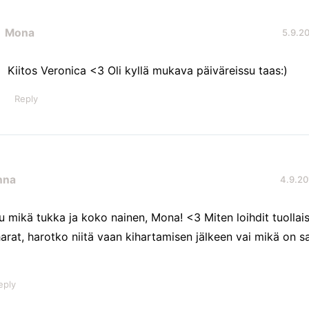
Mona
5.9.20
Kiitos Veronica <3 Oli kyllä mukava päiväreissu taas:)
Reply
nna
4.9.20
u mikä tukka ja koko nainen, Mona! <3 Miten loihdit tuollai
harat, harotko niitä vaan kihartamisen jälkeen vai mikä on sa
eply