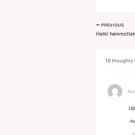
PREVIOUS
Hetki hemmottel
18 thoughts 
An
Up
-h
R