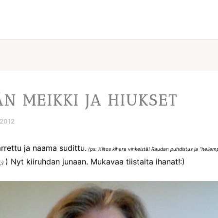
ÄN MEIKKI JA HIUKSET
.2012
rrettu ja naama sudittu.
(ps. Kiitos kihara vinkeistä! Raudan puhdistus ja “hellem
) Nyt kiiruhdan junaan. Mukavaa tiistaita ihanat!:)
t;)