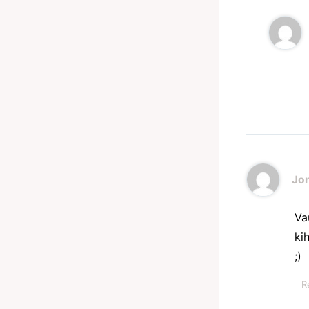
Jo
Va
ki
;)
R