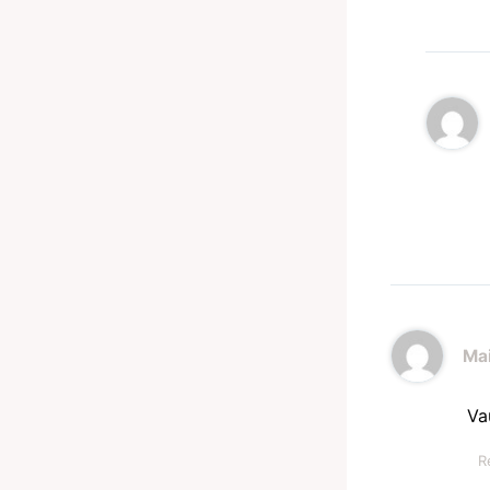
Mai
Va
R