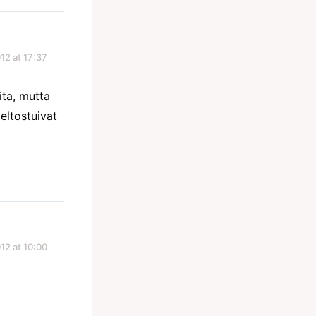
12 at 17:37
ita, mutta
eltostuivat
12 at 10:00