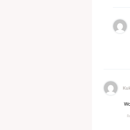
Ku
Wo
R