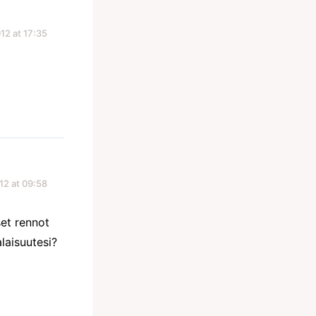
12 at 17:35
12 at 09:58
set rennot
laisuutesi?