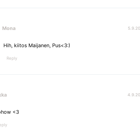
Mona
5.9.20
Hih, kiitos Maijanen, Pus<3:)
Reply
kka
4.9.20
how <3
eply