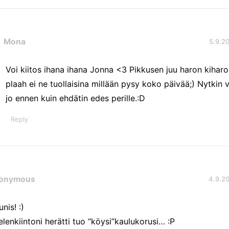
Mona
5.9.20
Voi kiitos ihana ihana Jonna <3 Pikkusen juu haron kiharo
plaah ei ne tuollaisina millään pysy koko päivää;) Nytkin v
jo ennen kuin ehdätin edes perille.:D
Reply
onymous
4.9.20
nis! :)
elenkiintoni herätti tuo “köysi”kaulukorusi… :P