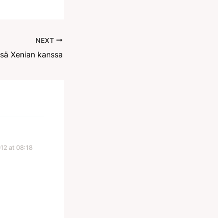
NEXT
ssä Xenian kanssa
12 at 08:18