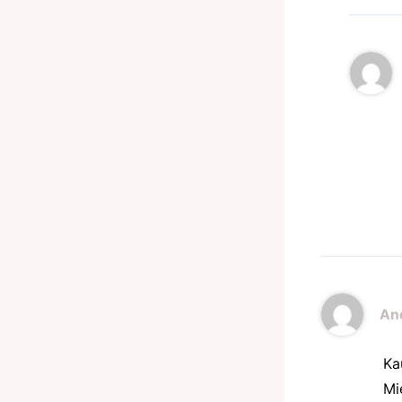
An
Kau
Mi