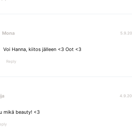
Mona
5.9.20
Voi Hanna, kiitos jälleen <3 Oot <3
Reply
ja
4.9.20
u mikä beauty! <3
eply