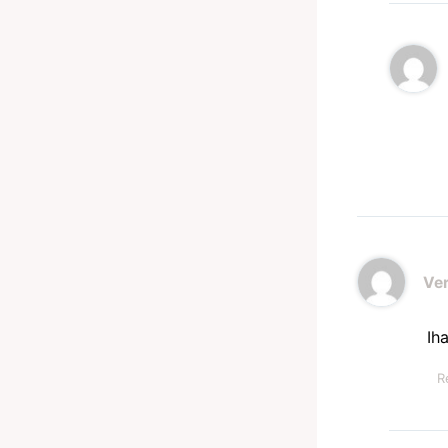
Ve
Ih
R