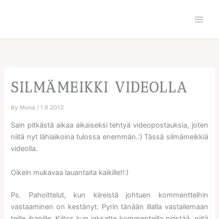
Skip
to
content
SILMÄMEIKKI VIDEOLLA
By
Mona
/
1.9.2012
Sain pitkästä aikaa aikaiseksi tehtyä videopostauksia, joten
niitä nyt lähiaikoina tulossa enemmän.:) Tässä silmämeikkiä
videolla.
Oikein mukavaa lauantaita kaikille!!:)
Ps. Pahoittelut, kun kiireistä johtuen kommentteihin
vastaaminen on kestänyt. Pyrin tänään illalla vastailemaan
teille ihanille. Kiitos kun jaksatte kommenteilla piristää, niitä