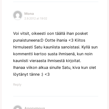
Mona
2.9.2012 at 19:02
Voi vitsit, oikeesti oon täällä ihan posket
punaistuneena:D Ootte ihania <3 Kiitos
hirmuisesti Satu kauniista sanoistasi. Kyllä sun
kommentti kertoo susta ihmisenä, kun noin
kauniisti vieraasta ihmisestä kirjoitat.
Ihanaa viikon alkua sinulle Satu, kiva kun olet
löytänyt tänne :) <3
Reply
Anonymous