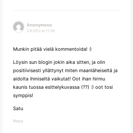
Anonymous
2.9.2012 at 11:39
Munkin pitää vielä kommentoida! :)
Löysin sun blogin jokin aika sitten, ja olin
positiivisesti yllättynyt miten maanläheiseltä ja
aidolta ihmiseltä vaikutat! Oot ihan hirmu
kaunis tuossa esittelykuvassa (??) :) oot tosi
symppis!
Satu
Reply