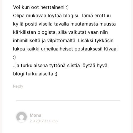
Voi kun oot herttainen! :)
Olipa mukavaa löytää blogisi. Tämä erottuu
kyllä positiivisella tavalla muutamasta muusta
kärkilistan blogista, sillä vaikutat vaan niin
inhimilliseltä ja vilpittömältä. Lisäksi tykkäsin
lukea kaikki urheiluaiheiset postauksesi! Kivaa!
:)
..ja turkulaisena tyttönä siistiä löytää hyvä
blogi turkulaiselta ;)
Reply
Mona
2.9.2012 at 18:56