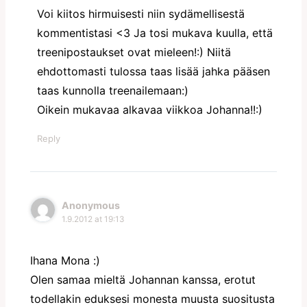
Voi kiitos hirmuisesti niin sydämellisestä
kommentistasi <3 Ja tosi mukava kuulla, että
treenipostaukset ovat mieleen!:) Niitä
ehdottomasti tulossa taas lisää jahka pääsen
taas kunnolla treenailemaan:)
Oikein mukavaa alkavaa viikkoa Johanna!!:)
Reply
Anonymous
1.9.2012 at 19:13
Ihana Mona :)
Olen samaa mieltä Johannan kanssa, erotut
todellakin eduksesi monesta muusta suositusta