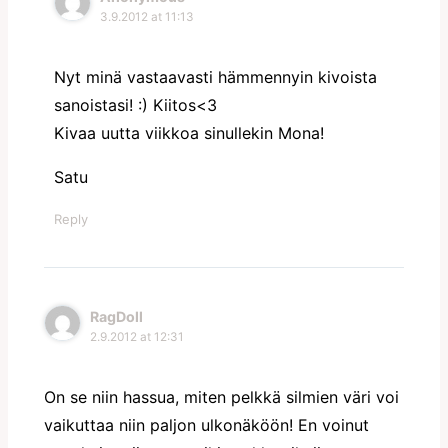
3.9.2012 at 11:13
Nyt minä vastaavasti hämmennyin kivoista
sanoistasi! :) Kiitos<3
Kivaa uutta viikkoa sinullekin Mona!
Satu
Reply
RagDoll
2.9.2012 at 12:31
On se niin hassua, miten pelkkä silmien väri voi
vaikuttaa niin paljon ulkonäköön! En voinut