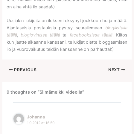
on aina yhtä ilo saada!:)
Uusiakin lukijoita on ilokseni eksynyt joukkoon hurja määrä.
Ajantasaisia postauksia pystyy seurailemaan
blogilistalla
täällä
,
bloglovinissa täällä
tai
facebooksissa täällä
. Kiitos
kun jaatte aikaanne kanssani, te lukijat olette bloggaamisen
ilo ja vuorovaikutus teidän kanssanne on parhautta!:)
PREVIOUS
NEXT
9 thoughts on “Silmämeikki videolla”
Johanna
1.9.2012 at 16:50