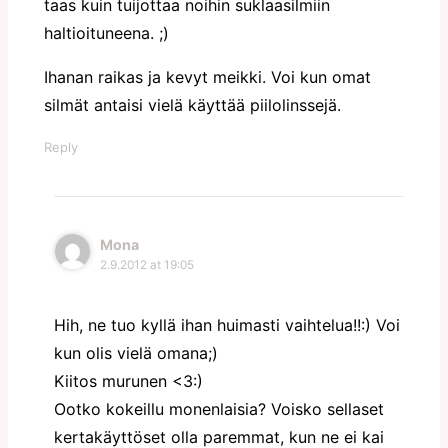
taas kuin tuijottaa noihin suklaasilmiin
haltioituneena. ;)
Ihanan raikas ja kevyt meikki. Voi kun omat
silmät antaisi vielä käyttää piilolinssejä.
Reply
Mona
2.9.2012 at 19:05
Hih, ne tuo kyllä ihan huimasti vaihtelua!!:) Voi
kun olis vielä omana;)
Kiitos murunen <3:)
Ootko kokeillu monenlaisia? Voisko sellaset
kertakäyttöset olla paremmat, kun ne ei kai