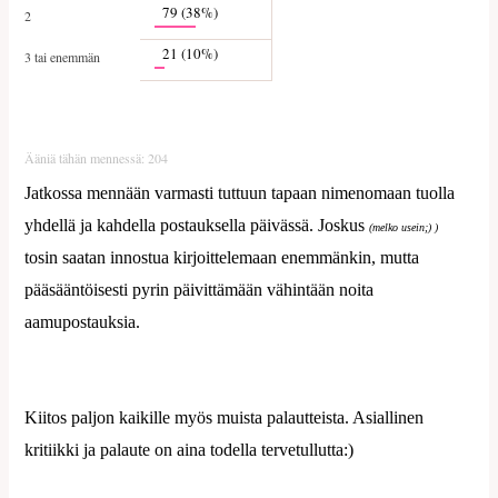
79 (38%)
2
21 (10%)
3 tai enemmän
Ääniä tähän mennessä: 204
Jatkossa mennään varmasti tuttuun tapaan nimenomaan tuolla
yhdellä ja kahdella postauksella päivässä. Joskus
(melko usein;) )
tosin saatan innostua kirjoittelemaan enemmänkin, mutta
pääsääntöisesti pyrin päivittämään vähintään noita
aamupostauksia.
Kiitos paljon kaikille myös muista palautteista. Asiallinen
kritiikki ja palaute on aina todella tervetullutta:)