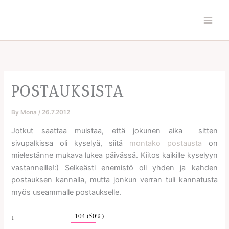
Skip
to
content
POSTAUKSISTA
By
Mona
/
26.7.2012
Jotkut saattaa muistaa, että jokunen aika sitten
sivupalkissa oli kyselyä, siitä
montako postausta
on
mielestänne mukava lukea päivässä. Kiitos kaikille kyselyyn
vastanneille!:) Selkeästi enemistö oli yhden ja kahden
postauksen kannalla, mutta jonkun verran tuli kannatusta
myös useammalle postaukselle.
104 (50%)
1