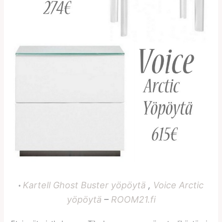
Kartell Ghost Buster yöpöytä
,
Voice Arctic
*
yöpöytä
–
ROOM21.fi