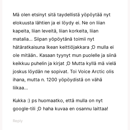
Mä olen etsinyt sitä taydellistä yöpöytää nyt
elokuusta lähtien ja ei löydy ei. Ne on liian
kapeita, liian leveitä, liian korkeita, liian
matalia… Siipan yöpöytänä toimii nyt
hätäratkaisuna Ikean keittiöjakkara ;D mulla ei
ole mitään.. Kasaan tyynyt mun puolelle ja siinä
keikkuu puhelin ja kirjat ;D Mutta kyllä mä vielä
joskus löydän ne sopivat. Toi Voice Arctic olis
ihana, mutta n. 1200 yöpöydistä on vähä
liikaa…
Kukka :) ps huomaatko, että mulla on nyt
google-tili ;D haha kuvaa en osannu laittaa!
Reply