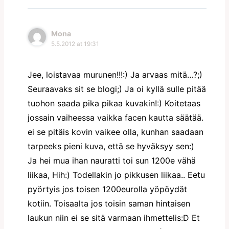
Mona
5.5.2012 at 19:31
Jee, loistavaa murunen!!!:) Ja arvaas mitä…?;)
Seuraavaks sit se blogi;) Ja oi kyllä sulle pitää
tuohon saada pika pikaa kuvakin!:) Koitetaas
jossain vaiheessa vaikka facen kautta säätää.
ei se pitäis kovin vaikee olla, kunhan saadaan
tarpeeks pieni kuva, että se hyväksyy sen:)
Ja hei mua ihan nauratti toi sun 1200e vähä
liikaa, Hih:) Todellakin jo pikkusen liikaa.. Eetu
pyörtyis jos toisen 1200eurolla yöpöydät
kotiin. Toisaalta jos toisin saman hintaisen
laukun niin ei se sitä varmaan ihmettelis:D Et