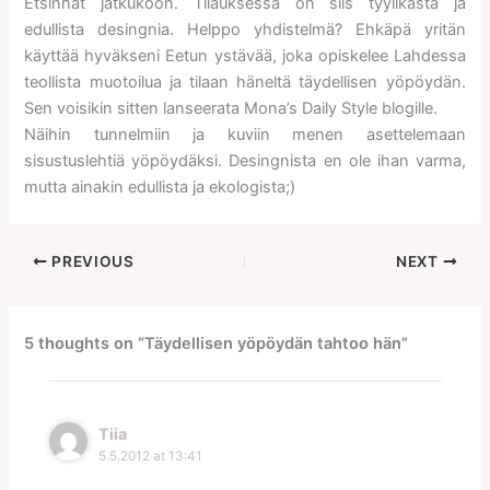
Etsinnät jatkukoon. Tilauksessa on siis tyylikästä ja
edullista desingnia. Helppo yhdistelmä? Ehkäpä yritän
käyttää hyväkseni Eetun ystävää, joka opiskelee Lahdessa
teollista muotoilua ja tilaan häneltä täydellisen yöpöydän.
Sen voisikin sitten lanseerata Mona’s Daily Style blogille.
Näihin tunnelmiin ja kuviin menen asettelemaan
sisustuslehtiä yöpöydäksi. Desingnista en ole ihan varma,
mutta ainakin edullista ja ekologista;)
PREVIOUS
NEXT
5 thoughts on “Täydellisen yöpöydän tahtoo hän”
Tiia
5.5.2012 at 13:41