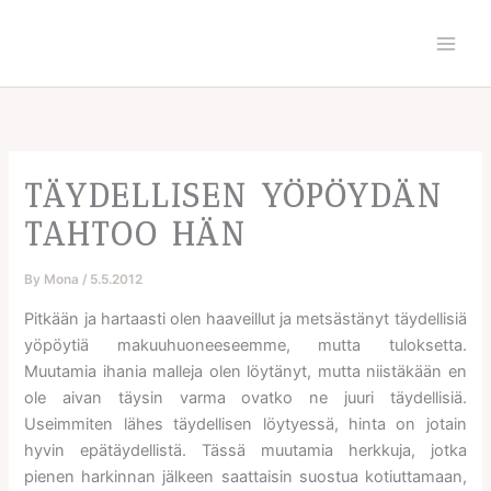
Skip
to
content
TÄYDELLISEN YÖPÖYDÄN
TAHTOO HÄN
By
Mona
/
5.5.2012
Pitkään ja hartaasti olen haaveillut ja metsästänyt täydellisiä
yöpöytiä makuuhuoneeseemme, mutta tuloksetta.
Muutamia ihania malleja olen löytänyt, mutta niistäkään en
ole aivan täysin varma ovatko ne juuri täydellisiä.
Useimmiten lähes täydellisen löytyessä, hinta on jotain
hyvin epätäydellistä. Tässä muutamia herkkuja, jotka
pienen harkinnan jälkeen saattaisin suostua kotiuttamaan,