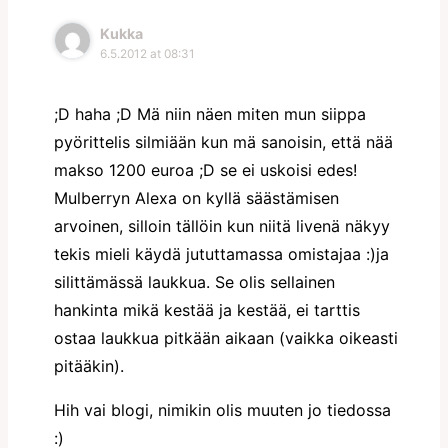
Kukka
6.5.2012 at 08:31
;D haha ;D Mä niin näen miten mun siippa
pyörittelis silmiään kun mä sanoisin, että nää
makso 1200 euroa ;D se ei uskoisi edes!
Mulberryn Alexa on kyllä säästämisen
arvoinen, silloin tällöin kun niitä livenä näkyy
tekis mieli käydä jututtamassa omistajaa :)ja
silittämässä laukkua. Se olis sellainen
hankinta mikä kestää ja kestää, ei tarttis
ostaa laukkua pitkään aikaan (vaikka oikeasti
pitääkin).
Hih vai blogi, nimikin olis muuten jo tiedossa
:)