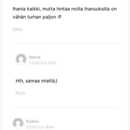
Ihania kaikki, mutta hintaa noilla ihanuuksilla on
vähän turhan paljon :P
Reply
Mona
5.5.2012 at 19:23
Hih, samaa mieltä;)
Reply
Kukka
5.5.2012 at 18:34