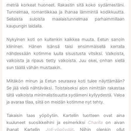
metriä korkeat huoneet. Rakastin sitä koko sydämestäni.
Tunnelmaa, romantiikkaa ja ihanaa lämmintä kodikkuutta.
Sellaista suloista maalaistunnelmaa parhaimmillaan
kaupungin laidalla.
Nykyinen koti on kuitenkin kaikkea muuta. Eetun sanoin
kliininen. Hänen isänsä taisi ensimmäisellä kerralla
nähdessään kotimme luulla sisustusta vitsiksi. Valkoista,
valkoista ja ripaus tietty valkoista. Juu okei, onhan siellä
sun täällä vähän mustaakin.
Miltäkön minun ja Eetun seuraava koti tulee näyttämään?
Se jää vielä nähtäväksi. Toistaiseksi aion nimittäin rakastaa
tätä valkoista minimalistisuutta sydämeni kyllyydestä. Valoa
ja avaraa tilaa, siitä on meidän kotimme nyt tehty.
Takaisin taas yöpöytiin. Kartellin tuotteen ovat aina
kuuluneet suosikkeihini ja esimerkiksi
Charilla
on aivan
ihanat Kartellin
Joll-yöpöydät
. Niihin olenkin ollut