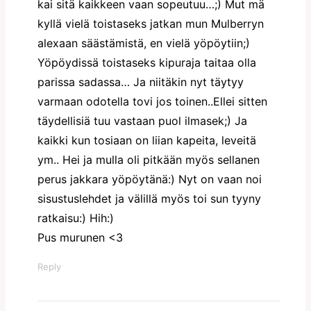
kai sitä kaikkeen vaan sopeutuu…;) Mut mä
kyllä vielä toistaseks jatkan mun Mulberryn
alexaan säästämistä, en vielä yöpöytiin;)
Yöpöydissä toistaseks kipuraja taitaa olla
parissa sadassa… Ja niitäkin nyt täytyy
varmaan odotella tovi jos toinen..Ellei sitten
täydellisiä tuu vastaan puol ilmasek;) Ja
kaikki kun tosiaan on liian kapeita, leveitä
ym.. Hei ja mulla oli pitkään myös sellanen
perus jakkara yöpöytänä:) Nyt on vaan noi
sisustuslehdet ja välillä myös toi sun tyyny
ratkaisu:) Hih:)
Pus murunen <3
Reply