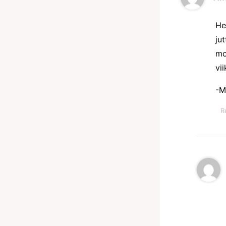
He
ju
mo
vi
-M
R