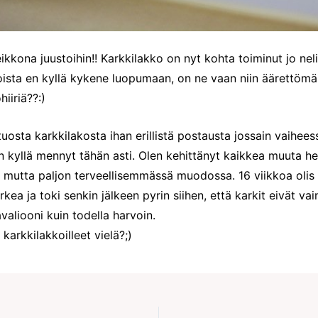
ikkona juustoihin!! Karkkilakko on nyt kohta toiminut jo nel
oista en kyllä kykene luopumaan, on ne vaan niin äärettömä
hiiriä??:)
 tuosta karkkilakosta ihan erillistä postausta jossain vaihee
n kyllä mennyt tähän asti. Olen kehittänyt kaikkea muuta he
le, mutta paljon terveellisemmässä muodossa. 16 viikkoa olis v
rkea ja toki senkin jälkeen pyrin siihen, että karkit eivät vai
aliooni kuin todella harvoin.
arkkilakkoilleet vielä?;)