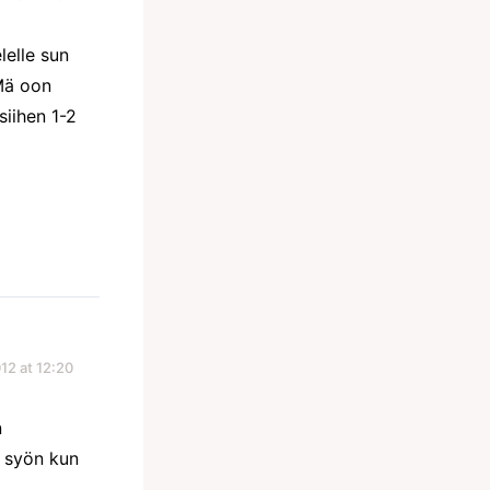
lelle sun
 Mä oon
siihen 1-2
12 at 12:20
n
ä syön kun