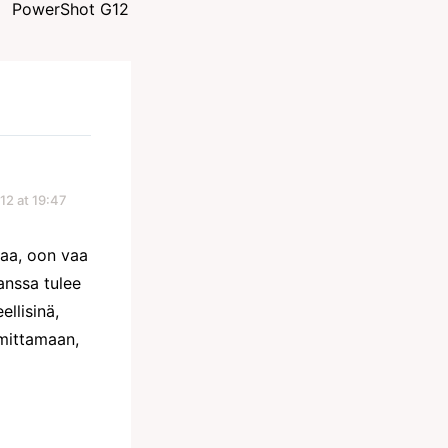
PowerShot G12
12 at 19:47
kaa, oon vaa
anssa tulee
ellisinä,
rmittamaan,