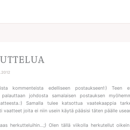
UTTELUA
3.2012
nista kommenteista edelliseen postaukseen!:) Teen e
en palauttaan johdosta samalaisen postauksen myöhemm
aatteesta.:) Samalla tulee katsottua vaatekaappia tark
i vaatteet joita ei niin usein käytä pääsisi täten päälle use
aas herkutteluihin…;) Olen tällä viikolla herkutellut oikein