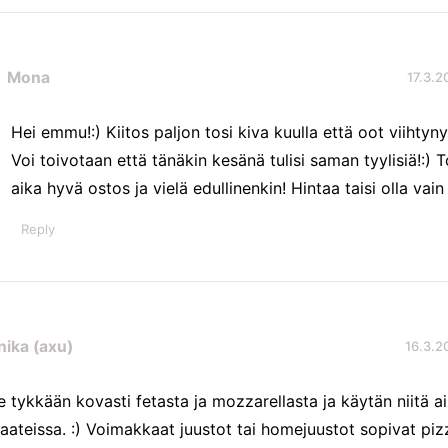
Mona
17.3.2
Hei emmu!:) Kiitos paljon tosi kiva kuulla että oot viihtyny
Voi toivotaan että tänäkin kesänä tulisi saman tyylisiä!:) To
aika hyvä ostos ja vielä edullinenkin! Hintaa taisi olla vain 
Reply
ika (axu)
16.3.20
se tykkään kovasti fetasta ja mozzarellasta ja käytän niitä a
laateissa. :) Voimakkaat juustot tai homejuustot sopivat piz