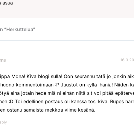
ä asua
n “Herkuttelua”
mu
16.3.20
ippa Mona! Kiva blogi sulla! Oon seurannu tätä jo jonkin ai
i huono kommentoimaan :P Juustot on kyllä ihania! Niiden k
ötyä aina jotain hedelmiä ni eihän niitä sit voi pitää epäterve
heh :D Toi edellinen postaus oli kanssa tosi kiva! Rupes ha
ten ostanu samaista mekkoa viime kesänä.
eply