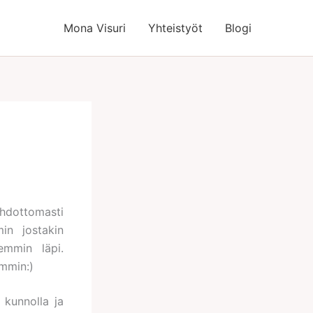
Mona Visuri
Yhteistyöt
Blogi
hdottomasti
in jostakin
emmin läpi.
ammin:)
 kunnolla ja