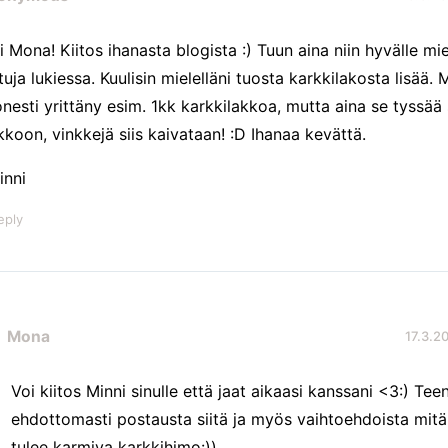
i Mona! Kiitos ihanasta blogista :) Tuun aina niin hyvälle mie
ttuja lukiessa. Kuulisin mielelläni tuosta karkkilakosta lisää.
nesti yrittäny esim. 1kk karkkilakkoa, mutta aina se tyssää 
ikkoon, vinkkejä siis kaivataan! :D Ihanaa kevättä.
inni
eply
Mona
17.3.20
Voi kiitos Minni sinulle että jaat aikaasi kanssani <3:) Tee
ehdottomasti postausta siitä ja myös vaihtoehdoista mit
tulee karmiva karkkihimo:))