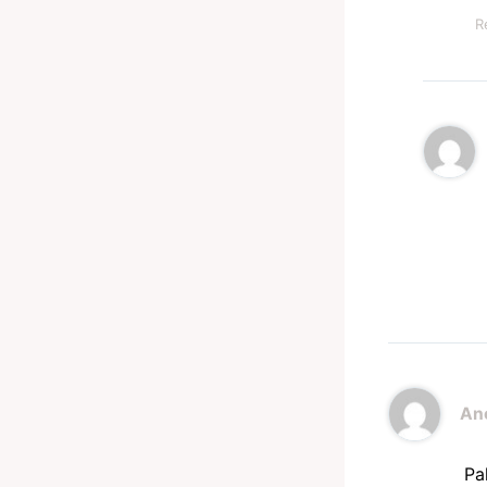
R
An
Pa