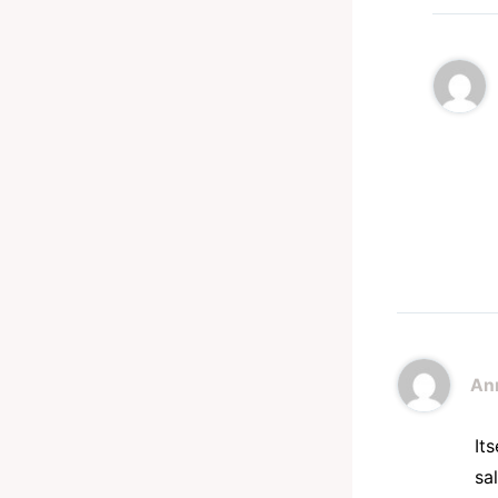
Ann
It
sa