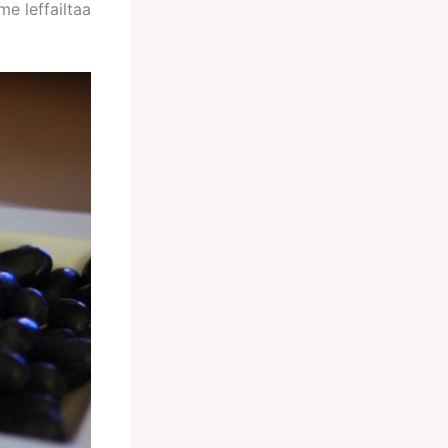
me leffailtaa