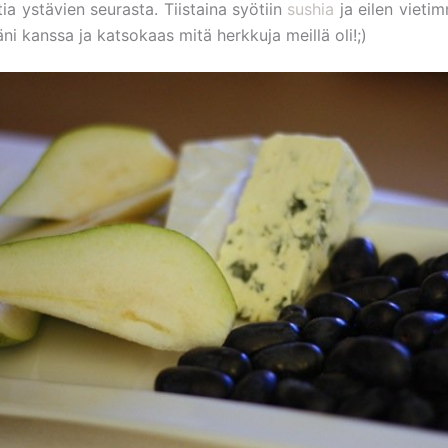
ia ystävien seurasta. Tiistaina syötiin
sushia
ja eilen vietim
i kanssa ja katsokaas mitä herkkuja meillä oli!;)