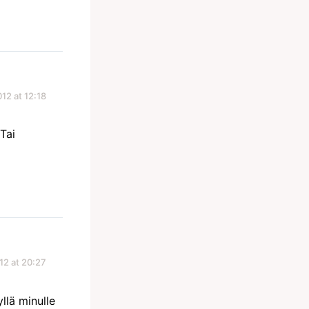
012 at 12:18
Tai
12 at 20:27
llä minulle