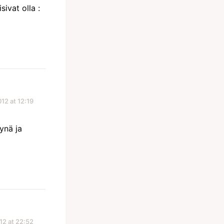
ivat olla :
012 at 12:19
ynä ja
12 at 22:52