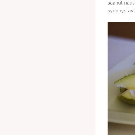
saanut nautt
sydänystävän