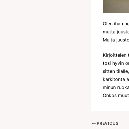
Olen ihan he
mutta juust
Muita juusto
Kirjoittelen
tosi hyvin o
sitten tilal
karkitonta a
minun ruokav
Onkos muut k
PREVIOUS