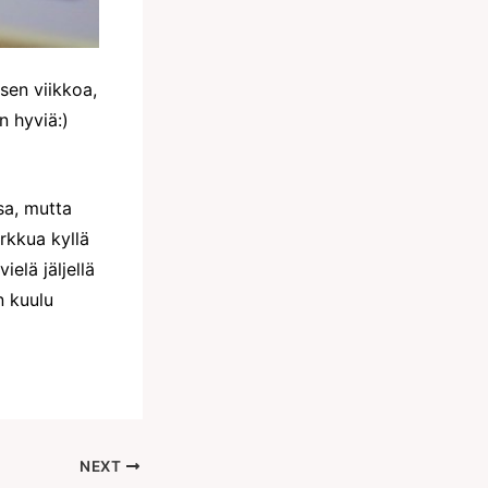
isen viikkoa,
n hyviä:)
ssa, mutta
rkkua kyllä
ielä jäljellä
n kuulu
NEXT