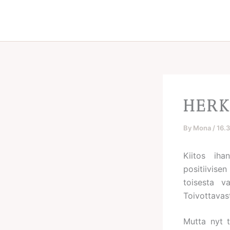
Skip
to
content
HERK
By
Mona
/
16.
Kiitos iha
positiivis
toisesta v
Toivottavast
Mutta nyt t