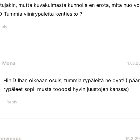
ttujakin, mutta kuvakulmasta kunnolla en erota, mitä nuo vois
 Tummia viinirypäleitä kenties :o ?
eply
Mona
17.3.2
Hih:D Ihan oikeaan osuis, tummia rypäleitä ne ovat!:) päär
rypäleet sopii musta toooosi hyvin juustojen kanssa:)
Reply
onymous
16.3.20