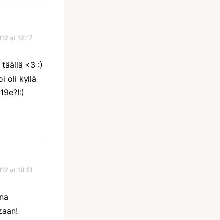
012 at 12:17
 täällä <3 :)
i oli kyllä
19e?!:)
12 at 19:51
ina
zaan!