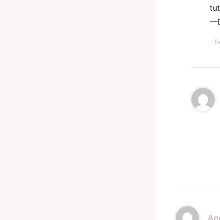
tu
—D
R
An