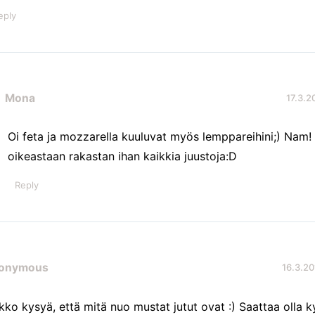
eply
Mona
17.3.2
Oi feta ja mozzarella kuuluvat myös lemppareihini;) Nam! 
oikeastaan rakastan ihan kaikkia juustoja:D
Reply
onymous
16.3.20
kko kysyä, että mitä nuo mustat jutut ovat :) Saattaa olla ky