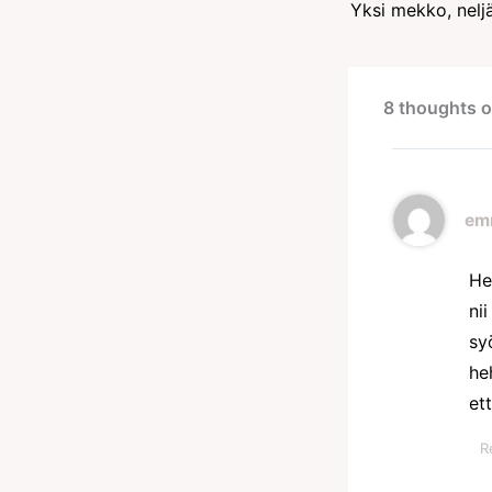
Yksi mekko, nelj
8 thoughts o
em
He
ni
sy
he
et
R