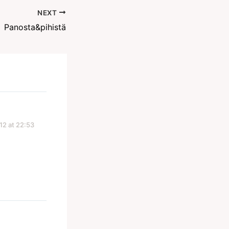
NEXT
Panosta&pihistä
12 at 22:53