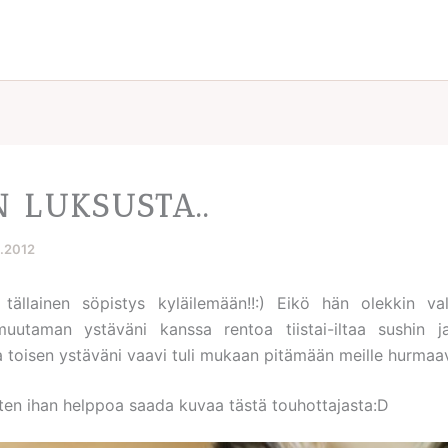
N LUKSUSTA..
3.2012
tällainen söpistys kyläilemään!!:) Eikö hän olekkin val
uutaman ystäväni kanssa rentoa tiistai-iltaa sushin ja
a toisen ystäväni vaavi tuli mukaan pitämään meille hurmaa
uten ihan helppoa saada kuvaa tästä touhottajasta:D