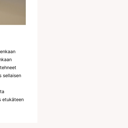
otenkaan
enkaan
 tehneet
s sellaisen
sta
s etukäteen