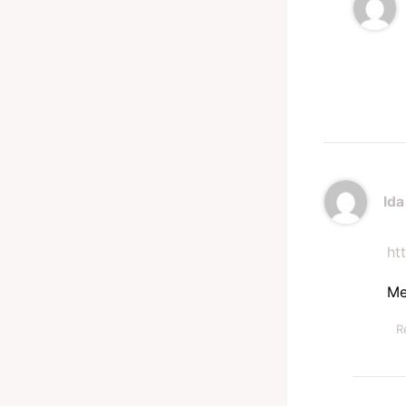
Ida
ht
Me
R