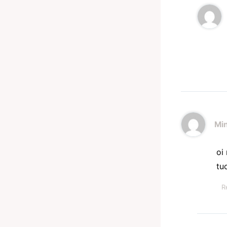
Mi
oi
tu
R