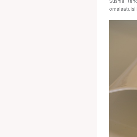
Sushia tehd
omalaatuisii