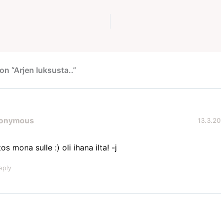
on “Arjen luksusta..”
onymous
13.3.20
tos mona sulle :) oli ihana ilta! -j
eply