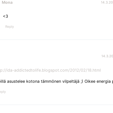
Mona
14.3.20
<3
Reply
14.3.20
tp://ida-addictedtolife.blogspot.com/2012/02/18.html
illä asustelee kotona tämmönen vilpeltäjä ;) Oikee energia
eply