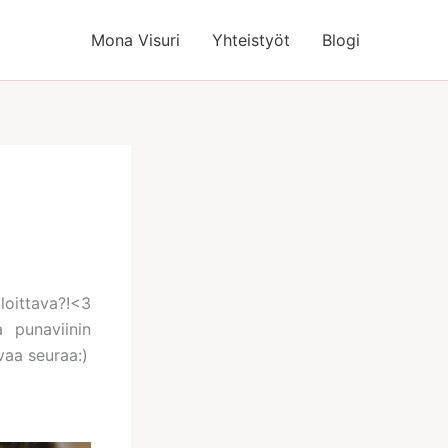
Mona Visuri
Yhteistyöt
Blogi
loittava?!<3
 punaviinin
vaa seuraa:)