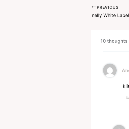
PREVIOUS
nelly White Label
10 thoughts 
An
kii
R