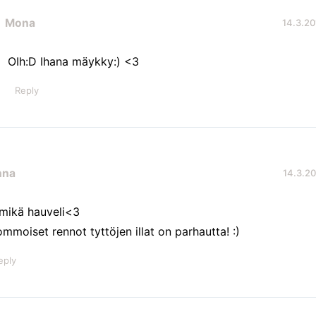
Mona
14.3.20
OIh:D Ihana mäykky:) <3
Reply
nna
14.3.20
 mikä hauveli<3
ommoiset rennot tyttöjen illat on parhautta! :)
eply