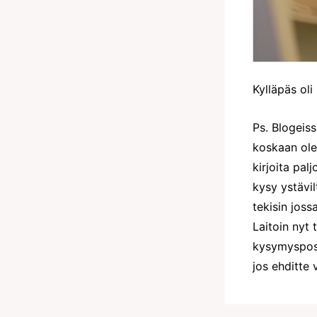
Kylläpäs oli
Ps. Blogeis
koskaan ole
kirjoita pa
kysy ystävil
tekisin joss
Laitoin nyt 
kysymyspost
jos ehditte 