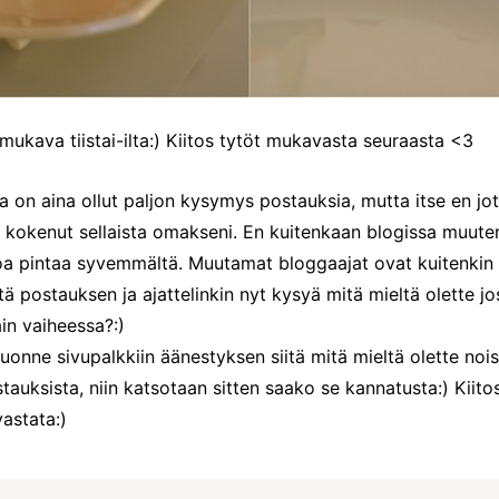
 mukava tiistai-ilta:) Kiitos tytöt mukavasta seuraasta <3
sa on aina ollut paljon kysymys postauksia, mutta itse en j
 kokenut sellaista omakseni. En kuitenkaan blogissa muut
ljoa pintaa syvemmältä. Muutamat bloggaajat ovat kuitenkin
tä postauksen ja ajattelinkin nyt kysyä mitä mieltä olette jo
ain vaiheessa?:)
tuonne sivupalkkiin äänestyksen siitä mitä mieltä olette noi
auksista, niin katsotaan sitten saako se kannatusta:) Kiito
vastata:)