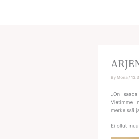
Skip
to
content
ARJE
By
Mona
/
13.
..On saada 
Vietimme m
merkeissä j
Ei ollut mu