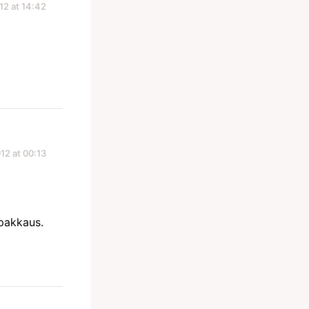
12 at 14:42
12 at 00:13
 pakkaus.