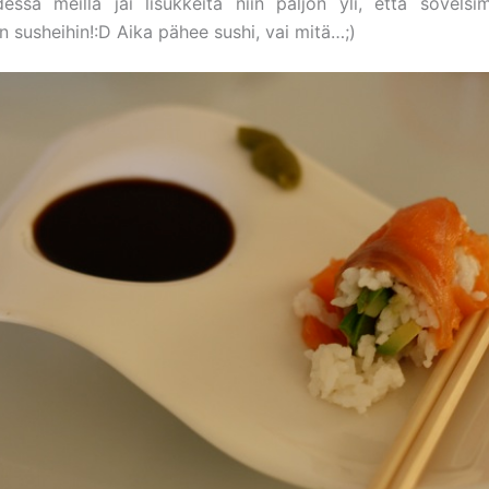
essä meillä jäi lisukkeita niin paljon yli, että sovel
n susheihin!:D Aika pähee sushi, vai mitä…;)