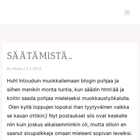
Skip
to
content
SÄÄTÄMISTÄ…
By
Mona
/
3.3.2012
Huh! Intouduin muokkailemaan blogin pohjaa ja
siihen menikin monta tuntia, kun säädin html:ää ja
koitin saada pohjaa mieleiseksi muokkaustyökalulla.
Olen kyllä loppujen lopuksi ihan tyytyväinen vaikka
se kauan ottikin;) Nyt postaukset siis ovat keskelle
niin kuin joskus aikaisemminkin oli, mutta silloin en
saanut sivupalkkeja omaan mieleeni sopivan leveiksi.