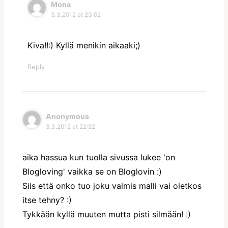
Mona
3.3.2012 at 23:02
Kiva!!:) Kyllä menikin aikaaki;)
Reply
Anonymous
3.3.2012 at 22:52
aika hassua kun tuolla sivussa lukee 'on
Blogloving' vaikka se on Bloglovin :)
Siis että onko tuo joku valmis malli vai oletkos
itse tehny? :)
Tykkään kyllä muuten mutta pisti silmään! :)