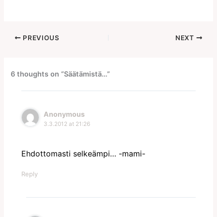
PREVIOUS
NEXT
6 thoughts on “Säätämistä…”
Anonymous
3.3.2012 at 21:26
Ehdottomasti selkeämpi… -mami-
Reply