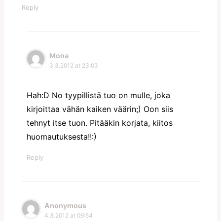
Reply
Mona
3.3.2012 at 23:03
Hah:D No tyypillistä tuo on mulle, joka
kirjoittaa vähän kaiken väärin;) Oon siis
tehnyt itse tuon. Pitääkin korjata, kiitos
huomautuksesta!!:)
Reply
Anonymous
4.3.2012 at 09:54