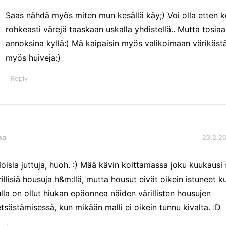
Saas nähdä myös miten mun kesällä käy;) Voi olla etten k
rohkeasti värejä taaskaan uskalla yhdistellä.. Mutta tosia
annoksina kyllä:) Mä kaipaisin myös valikoimaan värikästä
myös huiveja:)
Reply
na
23.2.20
loisia juttuja, huoh. :) Mää kävin koittamassa joku kuukausi 
rillisiä housuja h&m:llä, mutta housut eivät oikein istuneet k
lla on ollut hiukan epäonnea näiden värillisten housujen
tsästämisessä, kun mikään malli ei oikein tunnu kivalta. :D