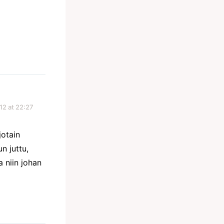
12 at 22:27
jotain
n juttu,
 niin johan