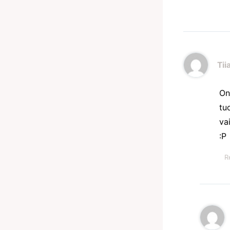
Tii
On
tu
va
:P
R