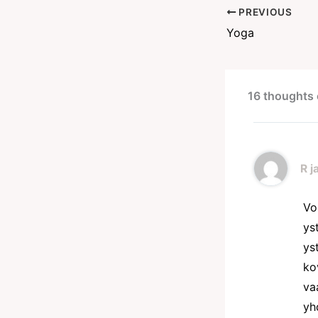
PREVIOUS
Yoga
16 thoughts
R j
Vo
ys
ys
ko
va
yh