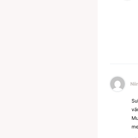
Nii
Su
vä
Mu
me