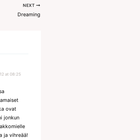
NEXT
Dreaming
12 at 08:25
sa
samaiset
ka ovat
ni jonkun
pakkomielle
 ja vihreää!