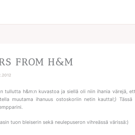
RS FROM H&M
2.2012
iin tullutta h&m:n kuvastoa ja siellä oli niin ihania värejä, 
tella muutama ihanuus ostoskoriin netin kautta!;) Tässä 
empparini.
lasin tuon bleiserin sekä neulepuseron vihreässä värissä:)