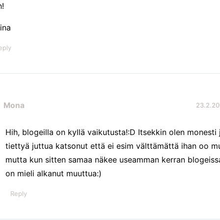
h!
iina
eply
Mona
23.2.20
Hih, blogeilla on kyllä vaikutusta!:D Itsekkin olen monesti 
tiettyä juttua katsonut että ei esim välttämättä ihan oo mu
mutta kun sitten samaa näkee useamman kerran blogeissa
on mieli alkanut muuttua:)
Reply