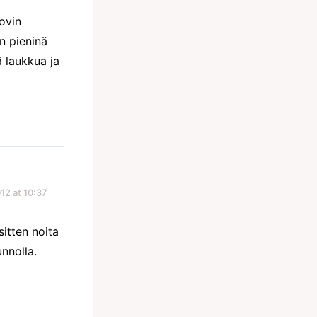
ovin
an pieninä
 laukkua ja
12 at 10:37
sitten noita
unnolla.