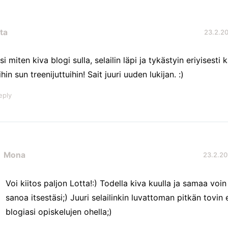
ta
23.2.20
si miten kiva blogi sulla, selailin läpi ja tykästyin eriyisesti k
hin sun treenijuttuihin! Sait juuri uuden lukijan. :)
eply
Mona
23.2.20
Voi kiitos paljon Lotta!:) Todella kiva kuulla ja samaa voin
sanoa itsestäsi;) Juuri selailinkin luvattoman pitkän tovin 
blogiasi opiskelujen ohella;)