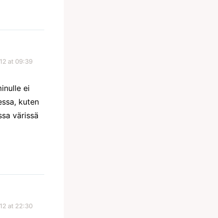
12 at 09:39
inulle ei
essa, kuten
ssa värissä
12 at 22:30