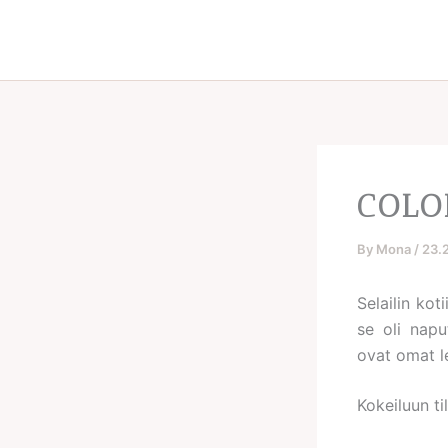
Skip
to
content
COLO
By
Mona
/
23.
Selailin kot
se oli napu
ovat omat l
Kokeiluun ti