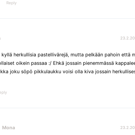
Reply
a
23.2.20
 kyllä herkullisia pastellivärejä, mutta pelkään pahoin että m
ollaiset oikein passaa :/ Ehkä jossain pienemmässä kappale
ikka joku söpö pikkulaukku voisi olla kiva jossain herkullise
eply
Mona
23.2.20