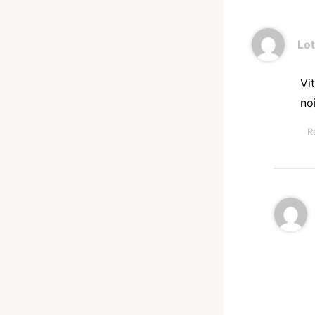
Lot
Vit
noi
R