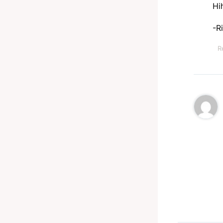
Hi
-R
R