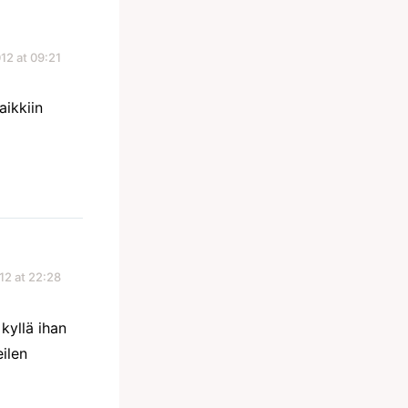
12 at 09:21
aikkiin
12 at 22:28
 kyllä ihan
eilen