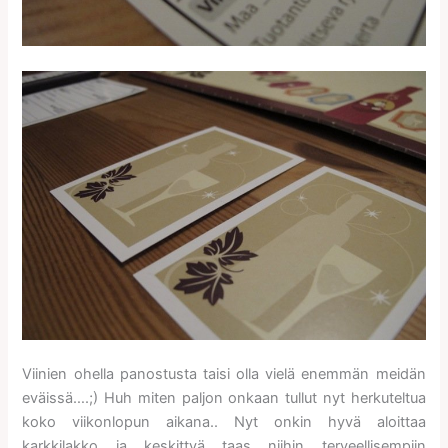
Viinien ohella panostusta taisi olla vielä enemmän meidän
eväissä….;) Huh miten paljon onkaan tullut nyt herkuteltua
koko viikonlopun aikana.. Nyt onkin hyvä aloittaa
karkkilakko ja keskittyä taas niihin terveellisempiin