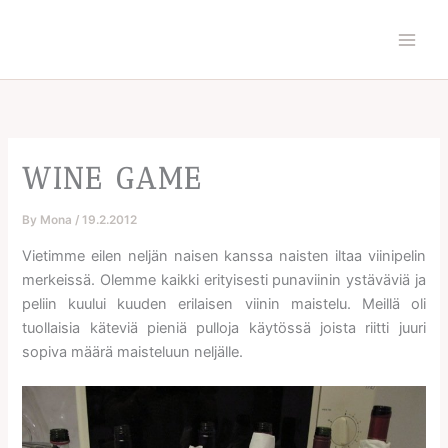
Skip
to
content
WINE GAME
By
Mona
/
19.2.2012
Vietimme eilen neljän naisen kanssa naisten iltaa viinipelin
merkeissä. Olemme kaikki erityisesti punaviinin ystäväviä ja
peliin kuului kuuden erilaisen viinin maistelu. Meillä oli
tuollaisia käteviä pieniä pulloja käytössä joista riitti juuri
sopiva määrä maisteluun neljälle.