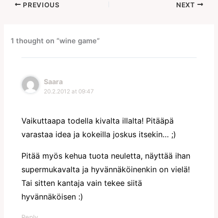
PREVIOUS
NEXT
1 thought on “wine game”
Saara
20.2.2012 at 09:47
Vaikuttaapa todella kivalta illalta! Pitääpä
varastaa idea ja kokeilla joskus itsekin… ;)
Pitää myös kehua tuota neuletta, näyttää ihan
supermukavalta ja hyvännäköinenkin on vielä!
Tai sitten kantaja vain tekee siitä
hyvännäköisen :)
Reply