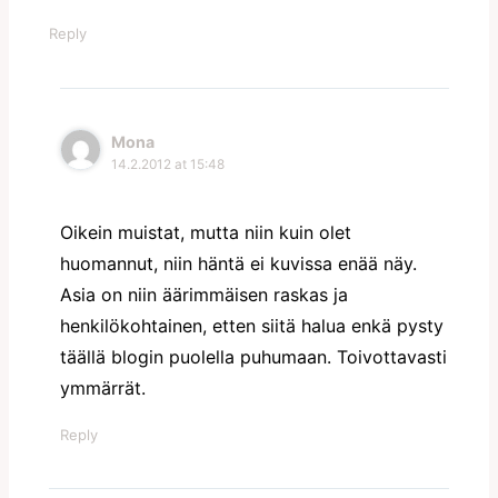
Reply
Mona
14.2.2012 at 15:48
Oikein muistat, mutta niin kuin olet
huomannut, niin häntä ei kuvissa enää näy.
Asia on niin äärimmäisen raskas ja
henkilökohtainen, etten siitä halua enkä pysty
täällä blogin puolella puhumaan. Toivottavasti
ymmärrät.
Reply