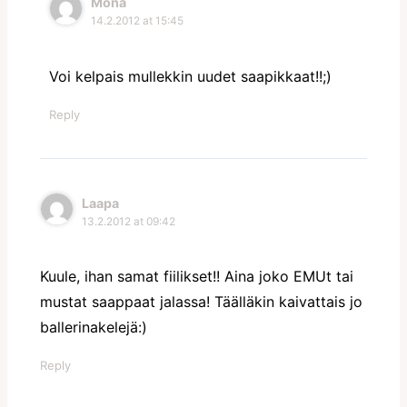
Mona
14.2.2012 at 15:45
Voi kelpais mullekkin uudet saapikkaat!!;)
Reply
Laapa
13.2.2012 at 09:42
Kuule, ihan samat fiilikset!! Aina joko EMUt tai
mustat saappaat jalassa! Täälläkin kaivattais jo
ballerinakelejä:)
Reply