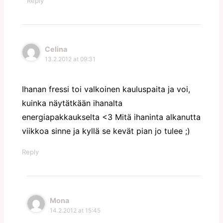
Reply
Celina
13.2.2012 at 09:31
Ihanan fressi toi valkoinen kauluspaita ja voi,
kuinka näytätkään ihanalta
energiapakkaukselta <3 Mitä ihaninta alkanutta
viikkoa sinne ja kyllä se kevät pian jo tulee ;)
Reply
Mona
14.2.2012 at 15:45