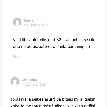
Mona
14.2.2012 at 15:50
Voi kiitos, olet niin kiltti <3 :) Ja onhan se niin
että ne perusvaatteet on niitä parhaimpia;)
Reply
Christina
14.2.2012 at 19:25
Tosi kiva ja selkeä asu! :) Ja pitäisi kyllä itsekin
kokeilla joogaa pitkästä aikaa. Nyt vaan pitäisi