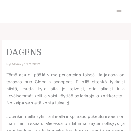
Skip
to
content
DAGENS
By
Mona
/
13.2.2012
Tämä asu oli päällä viime perjantaina töissä. Ja jalassa on
taaaaas nuo Globalin saappaat. Ei sillä ettenkö tykkäisi
niistä, mutta kyllä sitä jo toivoisi, että alkaisi tulla
keväisemmät kelit ja voisi käyttää ballerinoja ja korkkareita..
No kaipa se sieltä kohta tulee..;)
Jotenkin näillä kylmillä ilmoilla inspiraatio pukeutumiseen on
ihan minimissään. Mielessä on lähinnä käytännöllisyys ja
se ettei tule liian kylmä eikä liian kuuma. Hankalaa sanon