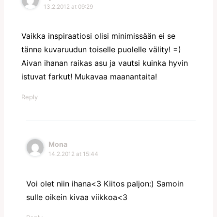
13.2.2012 at 09:29
Vaikka inspiraatiosi olisi minimissään ei se
tänne kuvaruudun toiselle puolelle välity! =)
Aivan ihanan raikas asu ja vautsi kuinka hyvin
istuvat farkut! Mukavaa maanantaita!
Reply
Mona
14.2.2012 at 15:44
Voi olet niin ihana<3 Kiitos paljon:) Samoin
sulle oikein kivaa viikkoa<3