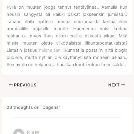
Kyllä on muuten jooga tehnyt tehtävänsä.. Aamulla kun
nousin sängystä oli kaikki paikat jokseenkin jumissa:D
Tänään illalla ajattelin mennä ensimmäistä kertaa ihan
normaalille ohjatulle tunnille. Huomenna voisi koittaa
raahautua myös ihan oikein salille pitkästä aikaa. Mitä
mieltä muuten olette viikottaisista liikuntapostauksista?
Listasin joskus
heiaheiaan
liikunnat ja postailin niitä blogin
puolelle, mutta nyt en ole käyttänyt sitä moneen aikaan..
Sen avulla on helppoa ja hauskaa koota viikon treenisaldo..
PREVIOUS
NEXT
23 thoughts on “Dagens”
R ja M