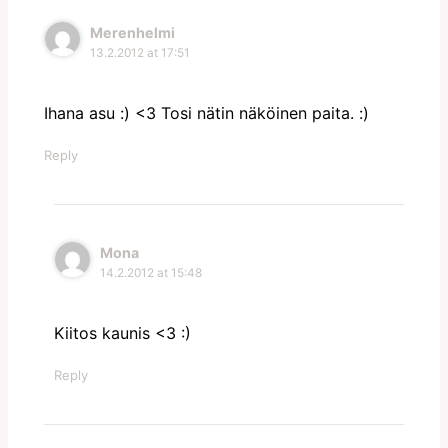
Merenhelmi
13.2.2012 at 17:51
Ihana asu :) <3 Tosi nätin näköinen paita. :)
Reply
Mona
14.2.2012 at 15:48
Kiitos kaunis <3 :)
Reply