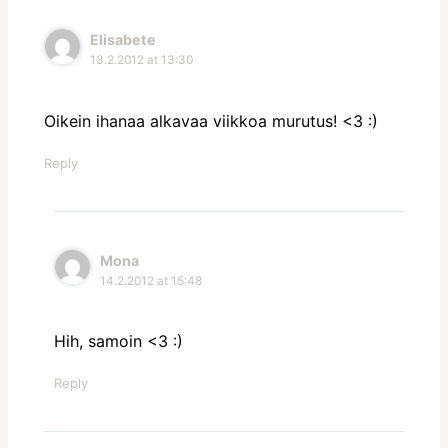
Elisabete
13.2.2012 at 13:30
Oikein ihanaa alkavaa viikkoa murutus! <3 :)
Reply
Mona
14.2.2012 at 15:48
Hih, samoin <3 :)
Reply