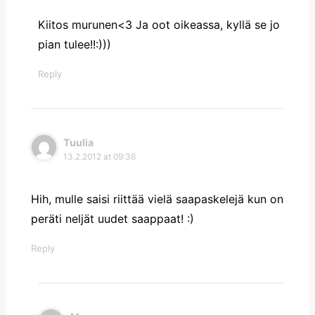
Kiitos murunen<3 Ja oot oikeassa, kyllä se jo
pian tulee!!:)))
Reply
Tuulia
13.2.2012 at 09:36
Hih, mulle saisi riittää vielä saapaskelejä kun on
peräti neljät uudet saappaat! :)
Reply