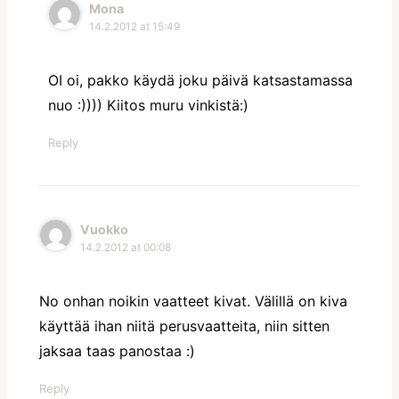
Mona
14.2.2012 at 15:49
OI oi, pakko käydä joku päivä katsastamassa
nuo :)))) Kiitos muru vinkistä:)
Reply
Vuokko
14.2.2012 at 00:08
No onhan noikin vaatteet kivat. Välillä on kiva
käyttää ihan niitä perusvaatteita, niin sitten
jaksaa taas panostaa :)
Reply