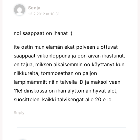
Senja
13.2.2012 at 18:31
noi saappaat on ihanat :)
ite ostin mun elämän ekat polveen ulottuvat
saappaat viikonloppuna ja oon aivan ihastunut.
en tajua, miksen aikaisemmin oo käyttänyt kun
nilkkureita, tommosethan on paljon
lämpimämmät näin talvella :D ja maksoi vaan
11e! dinskossa on ihan älyttömän hyvät alet,
suosittelen. kaikki talvikengät alle 20 e :o
Reply