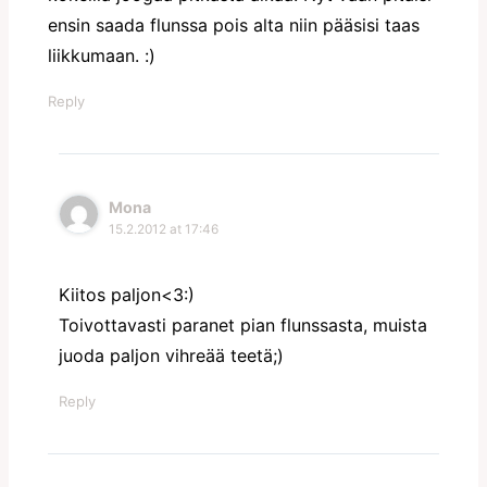
ensin saada flunssa pois alta niin pääsisi taas
liikkumaan. :)
Reply
Mona
15.2.2012 at 17:46
Kiitos paljon<3:)
Toivottavasti paranet pian flunssasta, muista
juoda paljon vihreää teetä;)
Reply