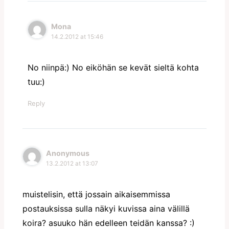
Mona
14.2.2012 at 15:46
No niinpä:) No eiköhän se kevät sieltä kohta
tuu:)
Reply
Anonymous
13.2.2012 at 13:07
muistelisin, että jossain aikaisemmissa
postauksissa sulla näkyi kuvissa aina välillä
koira? asuuko hän edelleen teidän kanssa? :)