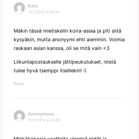
Kats
16.2.2012 at 18:34
Mäkin tässä mietiskelin koira-asiaa ja piti siitä
kysyäkin, mutta anonyymi ehti aiemmin. Voimia
raskaan asian kanssa, oli se mitä vain <3
Liikuntapostaukselle jättipeukutukset, niistä
tulee hyvä tsemppi itsellekin! :)
Reply
Anonymous
19.11.2012 at 20:56
Minkäkokosia vaatteita yleensä pidät ja