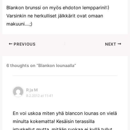
Blankon brunssi on myös ehdoton lempparini!:)
Varsinkin ne herkulliset jälkkärit ovat omaan
makuuni….;)
PREVIOUS
NEXT
6 thoughts on “Blankon lounaalla”
R ja M
8.2.2012 at 11:41
En voi uskoa miten yhä blancon lounas on vielä
minulta kokematta! Kesäisin terassilla
istuskellut mutta, mitään ruokaa ei kyllä tullut