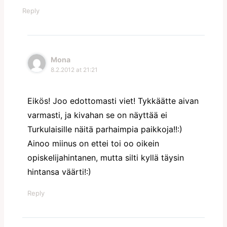
Reply
Mona
8.2.2012 at 21:21
Eikös! Joo edottomasti viet! Tykkäätte aivan
varmasti, ja kivahan se on näyttää ei
Turkulaisille näitä parhaimpia paikkoja!!:)
Ainoo miinus on ettei toi oo oikein
opiskelijahintanen, mutta silti kyllä täysin
hintansa väärti!:)
Reply