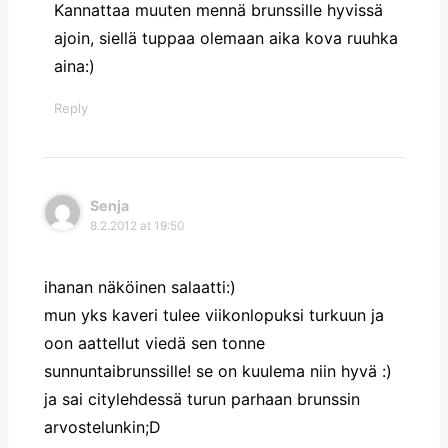
Kannattaa muuten mennä brunssille hyvissä
ajoin, siellä tuppaa olemaan aika kova ruuhka
aina:)
Reply
Senja
8.2.2012 at 19:50
ihanan näköinen salaatti:)
mun yks kaveri tulee viikonlopuksi turkuun ja
oon aattellut viedä sen tonne
sunnuntaibrunssille! se on kuulema niin hyvä :)
ja sai citylehdessä turun parhaan brunssin
arvostelunkin;D