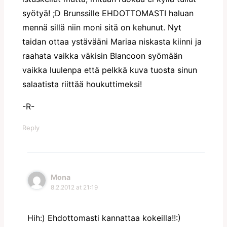
syötyä! ;D Brunssille EHDOTTOMASTI haluan
mennä sillä niin moni sitä on kehunut. Nyt
taidan ottaa ystävääni Mariaa niskasta kiinni ja
raahata vaikka väkisin Blancoon syömään
vaikka luulenpa että pelkkä kuva tuosta sinun
salaatista riittää houkuttimeksi!
-R-
Reply
Mona
8.2.2012 at 21:19
Hih:) Ehdottomasti kannattaa kokeilla!!:)