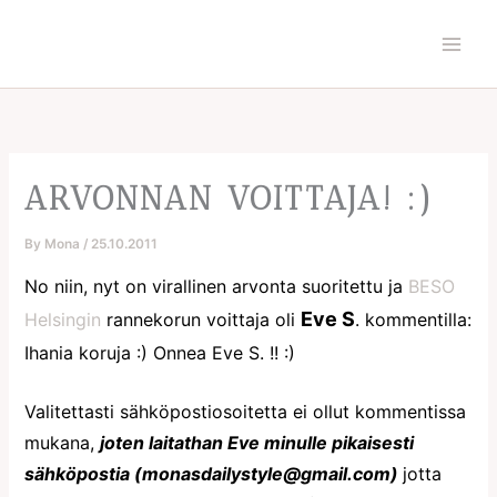
Skip
to
content
ARVONNAN VOITTAJA! :)
By
Mona
/
25.10.2011
No niin, nyt on virallinen arvonta suoritettu ja
BESO
Eve S
Helsingin
rannekorun voittaja oli
. kommentilla:
Ihania koruja :) Onnea Eve S. !! :)
Valitettasti sähköpostiosoitetta ei ollut kommentissa
mukana,
joten laitathan Eve minulle pikaisesti
sähköpostia (monasdailystyle@gmail.com)
jotta