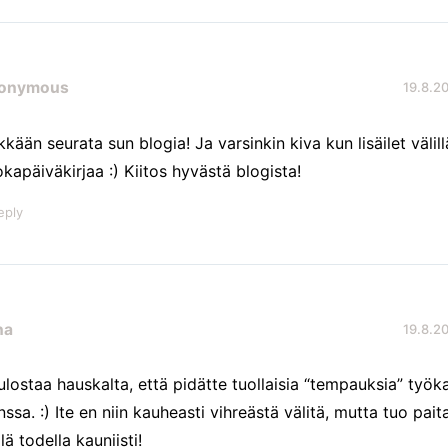
onymous
19.8.20
kkään seurata sun blogia! Ja varsinkin kiva kun lisäilet välill
okapäiväkirjaa :) Kiitos hyvästä blogista!
eply
na
19.8.20
ulostaa hauskalta, että pidätte tuollaisia “tempauksia” työk
nssa. :) Ite en niin kauheasti vihreästä välitä, mutta tuo paita
lä todella kauniisti!