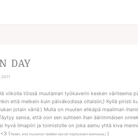
N DAY
8.2011
ällä viikolla töissä muutaman työkaverin kesken väriteema p
nkin että melkein kuin päiväkodissa oltaisiin;) Kyllä piristi
i hiukan jotain väriä:) Mulla on muuten ehkäpä maailman iha
 Täytyy sanoa, että oon sen suhteen ihan äärimmäisen onne
si hyvä ilmapiiri ja toimistolle on joka aamu yhtä kiva mennä.
 <3 (
)
Tiedän, että muutamat täälläkin käyvät höpötyksiäni lukemassa;)