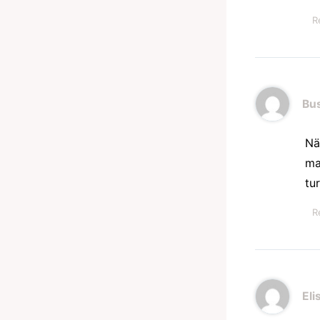
R
Bu
Nä
ma
tu
R
Eli