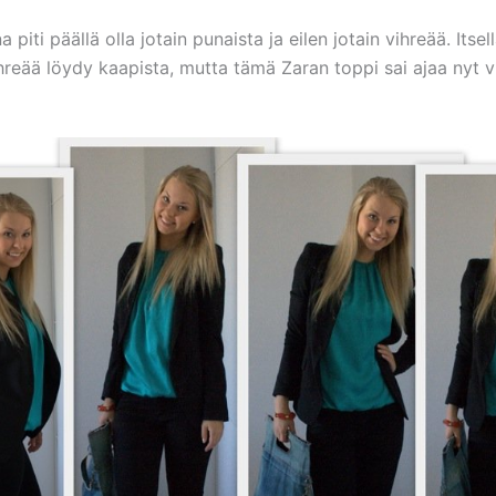
 piti päällä olla jotain punaista ja eilen jotain vihreää. Itsell
ihreää löydy kaapista, mutta tämä Zaran toppi sai ajaa nyt v