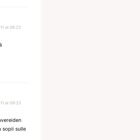
11 at 08:22
ä
11 at 09:23
avereiden
 sopii sulle