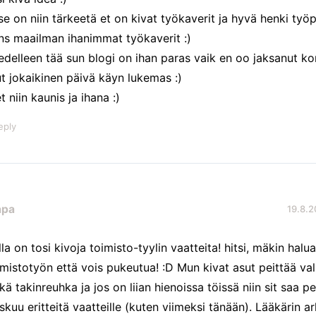
 se on niin tärkeetä et on kivat työkaverit ja hyvä henki työp
ns maailman ihanimmat työkaverit :)
 edelleen tää sun blogi on ihan paras vaik en oo jaksanut 
t jokaikinen päivä käyn lukemas :)
t niin kaunis ja ihana :)
eply
apa
19.8.2
la on tosi kivoja toimisto-tyylin vaatteita! hitsi, mäkin haluai
imistotyön että vois pukeutua! :D Mun kivat asut peittää va
tkä takinreuhka ja jos on liian hienoissa töissä niin sit saa pe
iskuu eritteitä vaatteille (kuten viimeksi tänään). Lääkärin ar