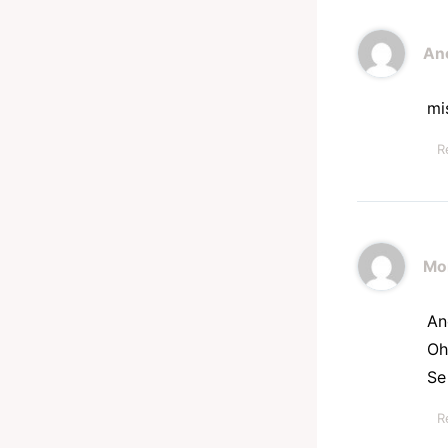
An
mi
R
Mo
An
Oh
Se
R