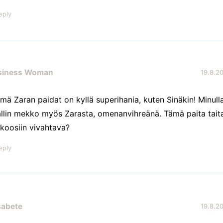
eply
siness Woman
19.8.20
mä Zaran paidat on kyllä superihania, kuten Sinäkin! Minull
llin mekko myös Zarasta, omenanvihreänä. Tämä paita taita
rkoosiin vivahtava?
eply
sabete
19.8.20