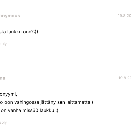
onymous
19.8.20
stä laukku onn?:))
eply
na
19.8.20
onyymi,
o oon vahingossa jättäny sen laittamatta:)
 on vanha miss60 laukku :)
eply