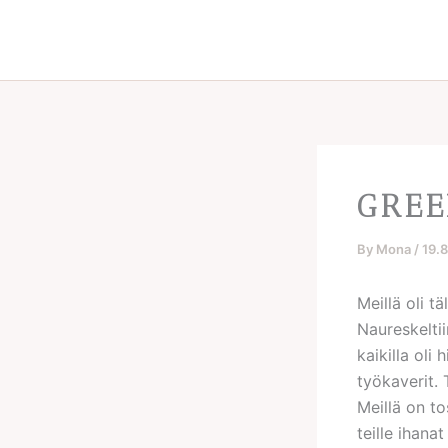
Skip
to
content
GREE
By
Mona
/
19.
Meillä oli t
Naureskeltii
kaikilla ol
työkaverit.
Meillä on to
teille ihanat