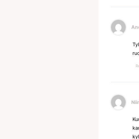
An
Ty
ru
R
Nii
Ku
ka
kyl