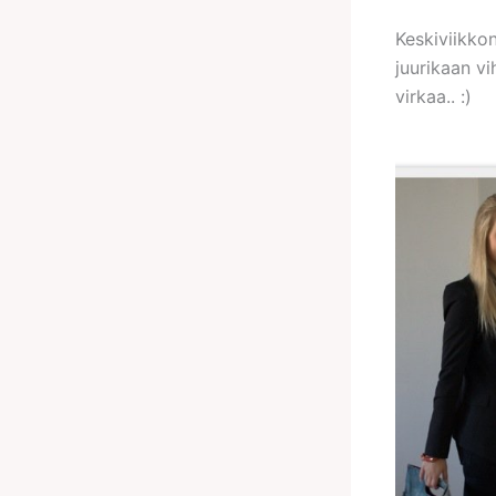
Keskiviikkona
juurikaan v
virkaa.. :)