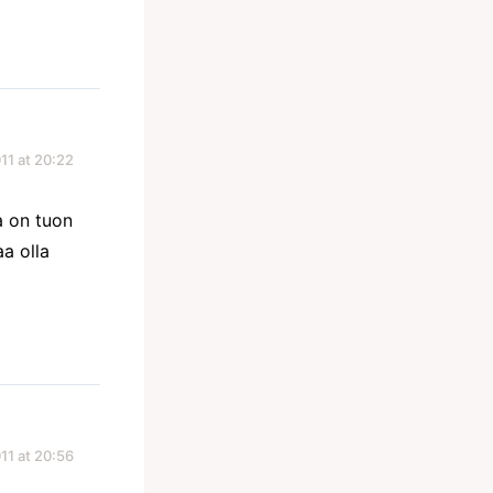
11 at 20:22
a on tuon
a olla
11 at 20:56