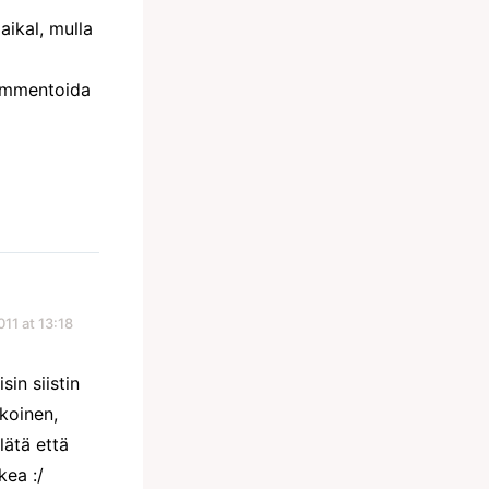
aikal, mulla
kommentoida
011 at 13:18
sin siistin
lkoinen,
lätä että
kea :/