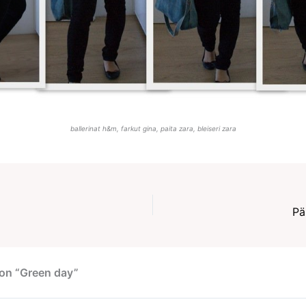
ballerinat h&m, farkut gina, paita zara, bleiseri zara
Pä
on “Green day”