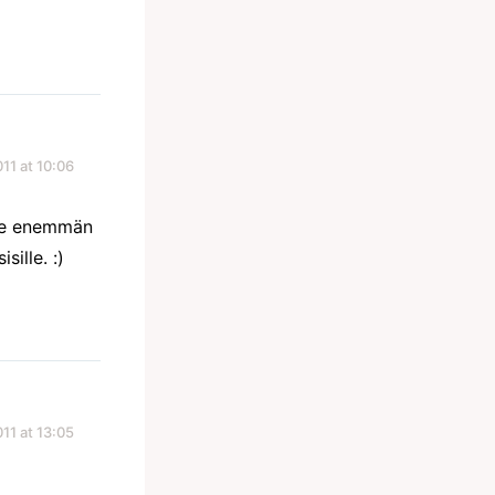
11 at 10:06
 se enemmän
sille. :)
11 at 13:05