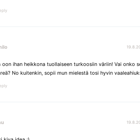
eply
ilo
19.8.20
 oon ihan heikkona tuollaiseen turkoosiin väriin! Vai onko
hreä? No kuitenkin, sopii mun mielestä tosi hyvin vaaleahiuksi
eply
nu
19.8.20
i kiva idea :)