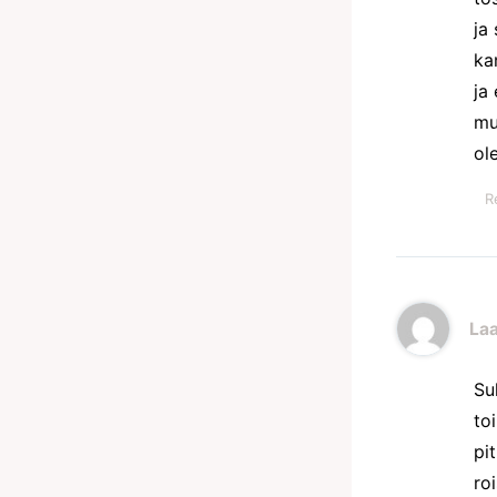
ja
ka
ja
mu
ole
R
La
Sul
to
pi
ro