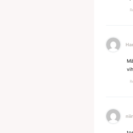
R
Han
Mä
vi
R
nii
tos