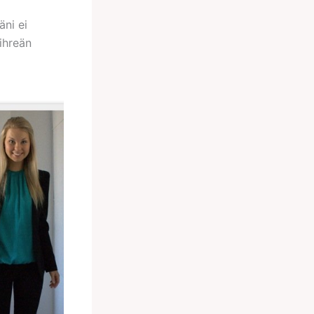
äni ei
ihreän