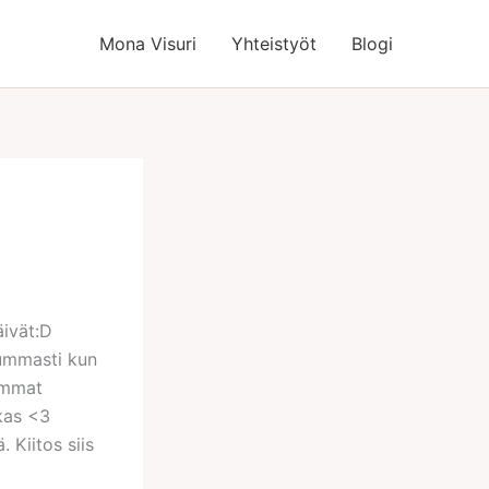
Mona Visuri
Yhteistyöt
Blogi
äivät:D
 kummasti kun
nimmat
kas <3
 Kiitos siis