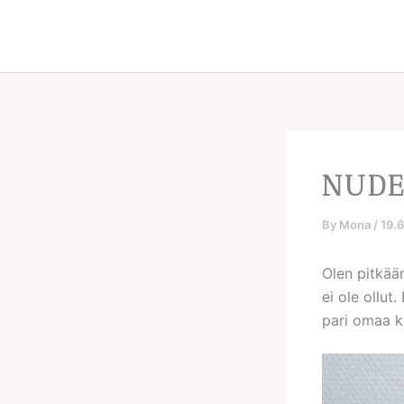
Skip
to
content
NUDE
By
Mona
/
19.
Olen pitkään
ei ole ollut
pari omaa ko