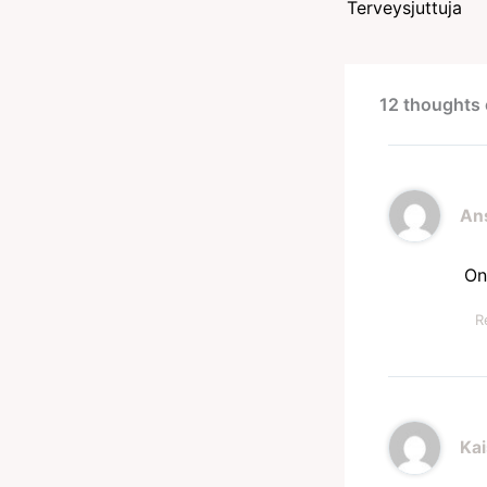
Terveysjuttuja
12 thoughts 
An
On
R
Ka