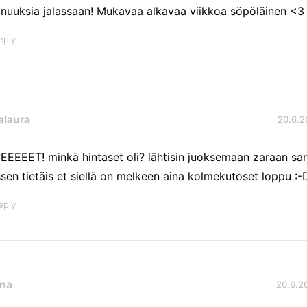
anuuksia jalassaan! Mukavaa alkavaa viikkoa söpöläinen <3
eply
alaura
20.6.20
EEEEET! minkä hintaset oli? lähtisin juoksemaan zaraan sa
ssen tietäis et siellä on melkeen aina kolmekutoset loppu :-
eply
na
20.6.20