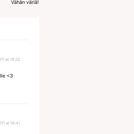
Vähän väriä!
11 at 19:32
lle <3
011 at 19:41