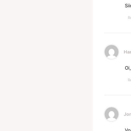
Si
R
Ha
Oi
R
Jo
Voi