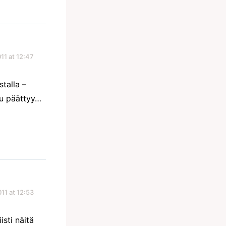
11 at 12:47
stalla –
su päättyy…
11 at 12:53
sti näitä