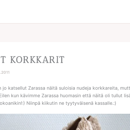
T KORKKARIT
6.2011
 jo katsellut Zarassa näitä suloisia nudeja korkkareita, mu
. Eilen kun kävimme Zarassa huomasin että näitä oli tullut lis
koanikin!:) Niinpä kiikutin ne tyytyväisenä kassalle.:)