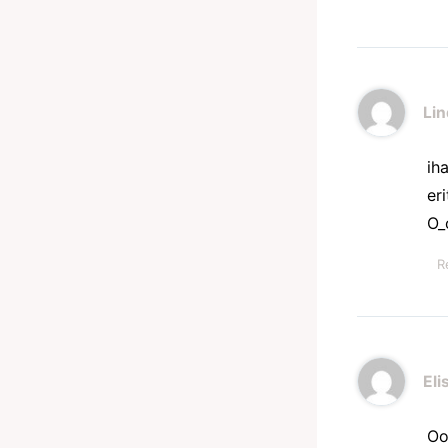
Li
ih
er
O_
R
Eli
Oo