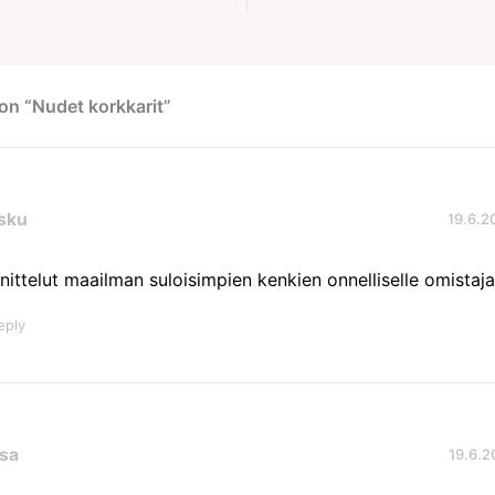
on “Nudet korkkarit”
sku
19.6.20
nittelut maailman suloisimpien kenkien onnelliselle omistaja
eply
isa
19.6.2