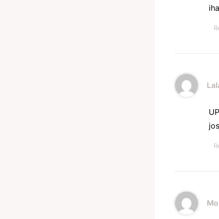
ih
R
Lal
UP
jo
R
Mo