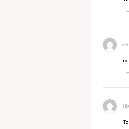
R
zet
on
R
Tii
To