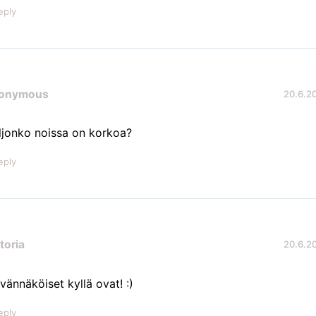
eply
onymous
20.6.20
ljonko noissa on korkoa?
eply
toria
20.6.20
vännäköiset kyllä ovat! :)
eply