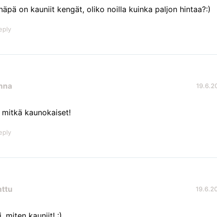
inäpä on kauniit kengät, oliko noilla kuinka paljon hintaa?:)
eply
nna
19.6.20
, mitkä kaunokaiset!
eply
nttu
19.6.20
, miten kauniit! :)