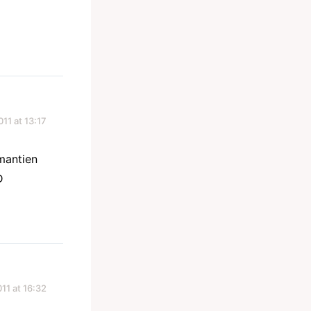
11 at 13:17
mantien
D
11 at 16:32