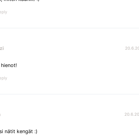
eply
zi
20.6.20
 hienot!
eply
a
20.6.20
si nätit kengät :)