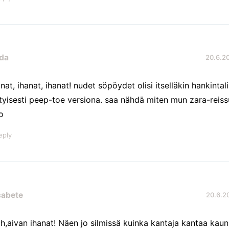
nda
20.6.20
anat, ihanat, ihanat! nudet söpöydet olisi itselläkin hankintali
ityisesti peep-toe versiona. saa nähdä miten mun zara-reis
o
eply
sabete
20.6.20
h,aivan ihanat! Näen jo silmissä kuinka kantaja kantaa kaunii