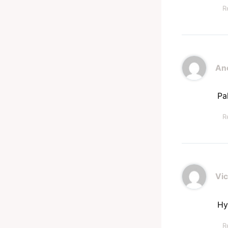
R
An
Pa
R
Vic
Hy
R